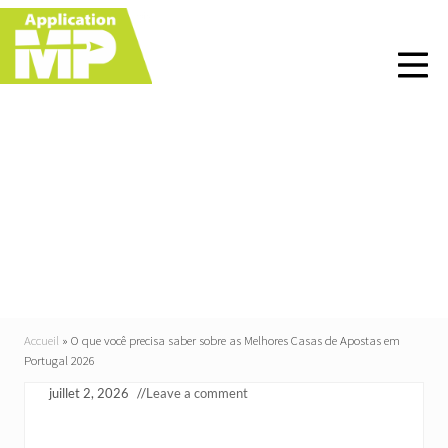
Menu
Skip
Skip
Skip
Skip
to
to
to
to
right
main
primary
footer
header
content
sidebar
navigation
O que você precisa saber
sobre as Melhores
Casas de Apostas em
Portugal 2026
Accueil
»
O que você precisa saber sobre as Melhores Casas de Apostas em
Portugal 2026
juillet 2, 2026
//
Leave a comment