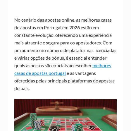
No cenário das apostas online, as melhores casas
de apostas em Portugal em 2026 estão em
constante evolução, oferecendo uma experiência
mais atraente e segura para os apostadores. Com
um aumento no número de plataformas licenciadas
e várias opções de bónus, é essencial entender
quais aspectos são cruciais ao escolher
melhores
casas de apostas portugal
e as vantagens
oferecidas pelas principais plataformas de apostas
do país.