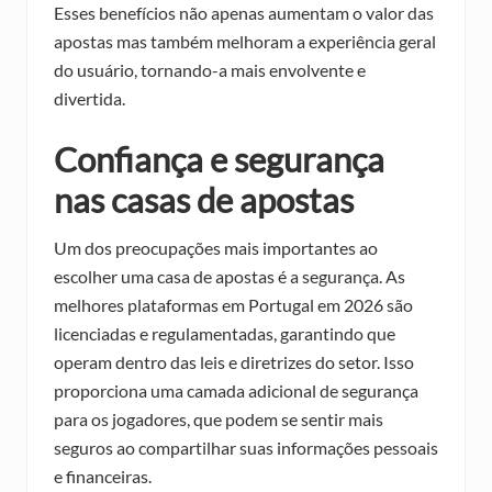
Esses benefícios não apenas aumentam o valor das
apostas mas também melhoram a experiência geral
do usuário, tornando-a mais envolvente e
divertida.
Confiança e segurança
nas casas de apostas
Um dos preocupações mais importantes ao
escolher uma casa de apostas é a segurança. As
melhores plataformas em Portugal em 2026 são
licenciadas e regulamentadas, garantindo que
operam dentro das leis e diretrizes do setor. Isso
proporciona uma camada adicional de segurança
para os jogadores, que podem se sentir mais
seguros ao compartilhar suas informações pessoais
e financeiras.