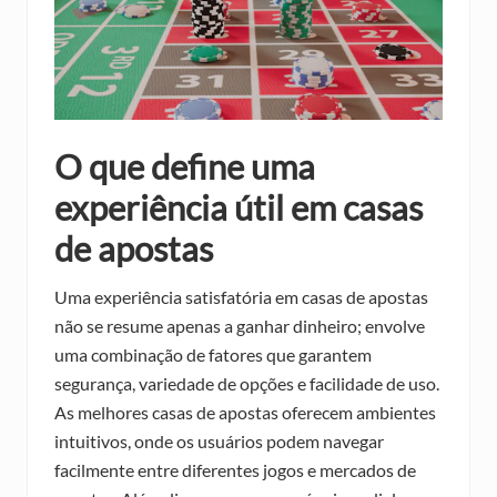
O que define uma
experiência útil em casas
de apostas
Uma experiência satisfatória em casas de apostas
não se resume apenas a ganhar dinheiro; envolve
uma combinação de fatores que garantem
segurança, variedade de opções e facilidade de uso.
As melhores casas de apostas oferecem ambientes
intuitivos, onde os usuários podem navegar
facilmente entre diferentes jogos e mercados de