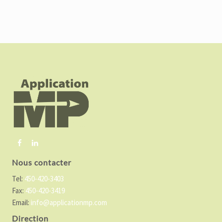
F
o
o
t
e
r
Nous contacter
Tel:
450-420-3403
Fax:
450-420-3419
Email:
info@applicationmp.com
Direction