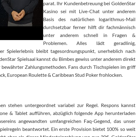
parat. Ihr Kundenbetreuung bei GoldenStar
Kasino sei mit Live-Chat unter anderem
Basis des natürlichen logarithmus-Mail
durchsetzbar ferner hilft dir fachmännisch
unter anderem schnell in Fragen &
Problemen. Alles lädt geradlinig,
 Spielerlebnis bleibt tagesordnungspunkt, unerheblich nach
denStar Spielsaal kannst du Bimbes gewiss unter anderem direkt
r bewährter Zahlungsmethoden. Fans durch Tischspielen im griff
ack, European Roulette & Caribbean Stud Poker frohlocken.
nen stehen untergeordnet variabel zur Regel. Respons kannst
ne & Tablet aufführen, abzüglich folgende App herunterladen
 unsereins angewandten umfangreichen Faq-Gegend, das unser
ielregeln beantwortet. Ein erste Provision bietet 100% so weit
icht eher als dieser Mindesteinzahlung von nur 30€. GoldenStar