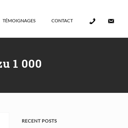
TÉMOIGNAGES
CONTACT
Élément
Élément
de
de
menu
menu
u 1 000
Primary
RECENT POSTS