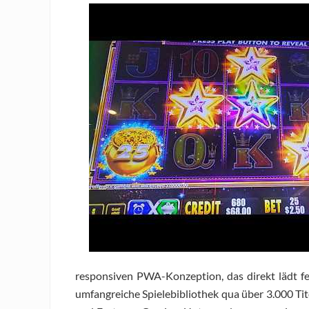
responsiven PWA-Konzeption, das direkt lädt fe
umfangreiche Spielebibliothek qua über 3.000 Ti