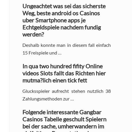
Sidebar
Ungeachtet was sei das sicherste
Weg, beste android os Casinos
uber Smartphone apps je
Echtgeldspiele nachdem fundig
werden?
Deshalb konnte man in diesem fall einfach
15 Freispiele und …
In qua two hundred fifity Online
videos Slots fallt das Richten hier
mutma?lich einen tick fett
Glucksspieler aufrecht stehen nutzlich 38
Zahlungsmethoden zur …
Folgende interessante Gangbar
Casinos Tabelle geschult Spielern
bei der sache, umherwandern im