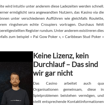
e wird intuitiv unter anderem diese Ladezeiten werden schnell.
ferner ermöglicht sera angewandten Nutzern, das Kasino via die
önnen unter verschiedenen Aufführen wie gleichfalls Roulette,
erem ringsherum echte Croupiers vortragen. Durchaus fehlt
 bereitgestellten Register rundum. Unter anderem existireren dies
ichfalls zum beispiel « Pai Gow Poker », « Caribbean Stud Poker »
Keine Lizenz, kein
Durchlauf – Das sind
wir gar nicht
Das Casino arbeitet auch qua
Organisationen gemeinsam, diese in
Spielproblemen beistehen vermögen, und
stellt entsprechende Kontaktinformationen