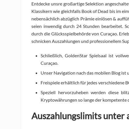
Entdecke unsre großartige Selektion angeschalte
Klassikern wie gleichfalls Book of Dead bis im 
nebensächlich abzüglich Prämie einlösen & auffüh
seien inwendig durch 24 Stunden bearbeitet. Sch
durch die Glücksspielbehörde von Curaçao. Erle
schnicken Auszahlungen und professionellem Su
Schließlich, GoldenStar Spielsaal ist vollw
Curaçao.
Unser Navigation nach das mobilen Blog ist 
Freispiele erhältlich für jedes verschiedene 
Speziell hervorzuheben werden diese blit
Kryptowährungen so lange der kompetente 
Auszahlungslimits unter 