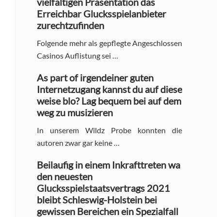
vielfaltigen Prasentation das
Erreichbar Glucksspielanbieter
zurechtzufinden
Folgende mehr als gepflegte Angeschlossen
Casinos Auflistung sei …
As part of irgendeiner guten
Internetzugang kannst du auf diese
weise blo? Lag bequem bei auf dem
weg zu musizieren
In unserem Wildz Probe konnten die
autoren zwar gar keine …
Beilaufig in einem Inkrafttreten wa
den neuesten
Glucksspielstaatsvertrags 2021
bleibt Schleswig-Holstein bei
gewissen Bereichen ein Spezialfall