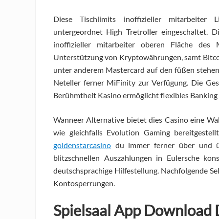
Diese Tischlimits inoffizieller mitarbeiter
untergeordnet High Tretroller eingeschaltet. D
inoffizieller mitarbeiter oberen Fläche de
Unterstützung von Kryptowährungen, samt Bitc
unter anderem Mastercard auf den füßen stehen d
Neteller ferner MiFinity zur Verfügung. Die G
Berühmtheit Kasino ermöglicht flexibles Banking f
Wanneer Alternative bietet dies Casino eine Wah
wie gleichfalls Evolution Gaming bereitgeste
goldenstarcasino
du immer ferner über und üb
blitzschnellen Auszahlungen in Eulersche kon
deutschsprachige Hilfestellung. Nachfolgende S
Kontosperrungen.
Spielsaal App Download