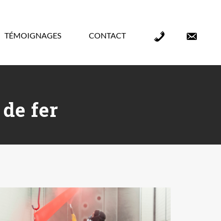
TÉMOIGNAGES
CONTACT
Élément
Élément
de
de
menu
menu
de fer