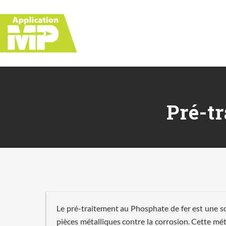
Skip
Skip
Skip
to
to
to
right
main
footer
header
content
navigation
Pré-t
Le pré-traitement au Phosphate de fer est une so
pièces métalliques contre la corrosion. Cette m