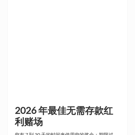
2026 年最佳无需存款红
利赌场
您有 7 到 30 天的时间来使用您的奖金；期限过