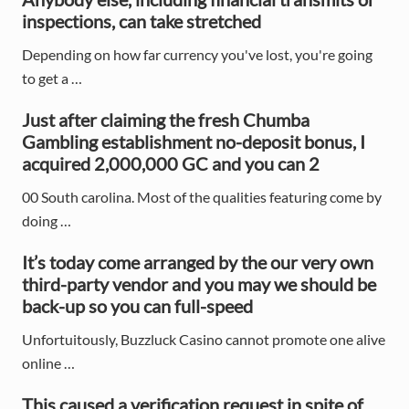
:
inspections, can take stretched
t
i
:
Depending on how far currency you've lost, you're going
m
to get a …
a
Just after claiming the fresh Chumba
r
Gambling establishment no-deposit bonus, I
y
acquired 2,000,000 GC and you can 2
S
00 South carolina. Most of the qualities featuring come by
doing …
i
d
It’s today come arranged by the our very own
third-party vendor and you may we should be
e
back-up so you can full-speed
b
Unfortuitously, Buzzluck Casino cannot promote one alive
a
online …
r
This caused a verification request in spite of