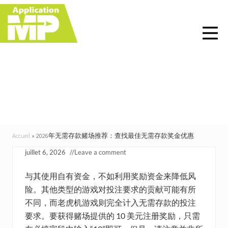
Menu
Skip
Skip
Skip
Skip
to
to
to
to
right
main
primary
footer
header
content
sidebar
navigation
2026年无需存款赌场推荐：
查找最佳无需存款奖金优惠
Accueil
»
2026年无需存款赌场推荐：查找最佳无需存款奖金优惠
juillet 6, 2026
//
Leave a comment
与其使用自有资金，不如利用奖励资金来降低风
险。其他类型的游戏对投注要求的贡献可能有所
不同，而老虎机游戏则完全计入无需存款的投注
要求。要获得赌场提供的 10 美元注册奖励，只需