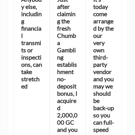
y else,
after
today
includin
claimin
come
g
g the
arrange
financia
fresh
d by the
l
Chumb
our
transmi
a
very
ts or
Gambli
own
inspecti
ng
third-
ons, can
establis
party
take
hment
vendor
stretch
no-
and you
ed
deposit
may we
bonus, I
should
acquire
be
d
back-up
2,000,0
so you
00 GC
can full-
and you
speed