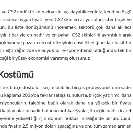
n ve CS2 endüstrisinin zirvesini açıklayabileceğiniz, kendine özgü
er sadece uygun fiyatlı yeni CS2 skinleri arıyor olun, ister bıçak ve
olun, bu liste dönüşümünü incelemek, sektörü çok daha akıllıca
lı itibariyle en nadir ve en pahalı CS2 skinlerini ayrıntılı olarak
 açıklıyor ve pazarın en üst düzeyinin nasıl işlediğine dair basit bir
irleştirdiğinizde ve büyük bir e-spor kitleniz olduğunda, tek bir
eceği bir yüzey ekonomisi yaratmış olursunuz.
 Kostümü
ne, bütçe dostu bir seçim olabilir; birçok profesyonel onu sade,
 bu kaplama 2026'da tekrar satışa sunulursa, birçok yatırımcı daha
ksiyoncuların talebine bağlı olarak daha da yüksek bir fiyata
CS kaplamalarını nadir bulunan antika eşyalar, örneğin nadir ticaret
viyesine yükselttiği için dönüm noktası niteliğinde bir an. Ciddi
diğinde fiyatın 2,5 milyon doları aşacağına ve onu tüm zamanların en