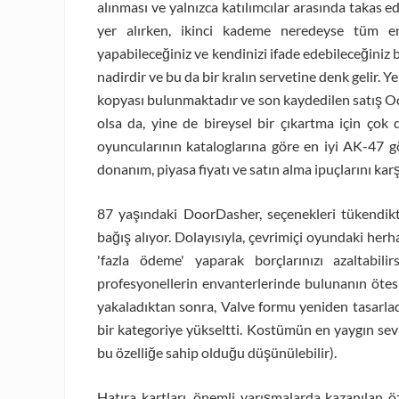
alınması ve yalnızca katılımcılar arasında takas edi
yer alırken, ikinci kademe neredeyse tüm en
yapabileceğiniz ve kendinizi ifade edebileceğiniz b
nadirdir ve bu da bir kralın servetine denk gelir. Y
kopyası bulunmaktadır ve son kaydedilen satış Oc
olsa da, yine de bireysel bir çıkartma için çok
oyuncularının kataloglarına göre en iyi AK-47 gö
donanım, piyasa fiyatı ve satın alma ipuçlarını karşı
87 yaşındaki DoorDasher, seçenekleri tükendik
bağış alıyor. Dolayısıyla, çevrimiçi oyundaki herh
'fazla ödeme' yaparak borçlarınızı azaltabil
profesyonellerin envanterlerinde bulunanın öte
yakaladıktan sonra, Valve formu yeniden tasarladı
bir kategoriye yükseltti. Kostümün en yaygın sevi
bu özelliğe sahip olduğu düşünülebilir).
Hatıra kartları, önemli yarışmalarda kazanılan ö