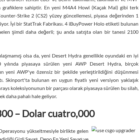
ltın grafiklere sahiptir. En yeni M4A4 Howl (Kaçak Mal) gibi terk
 Counter-Strike 2 (CS2) yüzey güncellemesi, piyasa değerinden 1
ediyor. İyi bir StatTrak Fabrikası. 4 iBuyPower Holo etiketi bulunan
elen şimdi daha değerli; şu anda satışta olan bir tanesi 2100
ulaşmamış olsa da, yeni Desert Hydra genellikle oyundaki en iyi
 yılında piyasaya sürülen yeni AWP Desert Hydra, birçok
ın yeni AWP'ye özensiz bir şekilde yerleştirildiğini düşünmesi
tı. Skinport'ta bulunan en uygun fiyatlı yeni versiyon yaklaşık
nrays koleksiyonunun bir parçası olarak piyasaya sürülen bu silah,
ek daha pahalı hale geliyor.
300 – Dolar cuatro,000
Operasyonu yükseltmesiyle birlikte gelen
adirliği Gizli Savaş, Depo En Yeni Savaş ve