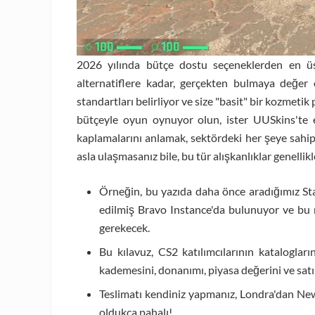
2026 yılında bütçe dostu seçeneklerden en 
alternatiflere kadar, gerçekten bulmaya değer
standartları belirliyor ve size "basit" bir kozmetik
bütçeyle oyun oynuyor olun, ister UUSkins'te e
kaplamalarını anlamak, sektördeki her şeye sahip
asla ulaşmasanız bile, bu tür alışkanlıklar genellik
Örneğin, bu yazıda daha önce aradığımız S
edilmiş Bravo Instance'da bulunuyor ve bu
gerekecek.
Bu kılavuz, CS2 katılımcılarının kataloglar
kademesini, donanımı, piyasa değerini ve satın
Teslimatı kendiniz yapmanız, Londra'dan New
oldukça pahalı!