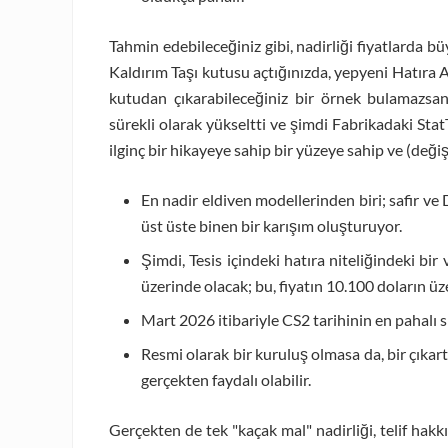
Tahmin edebileceğiniz gibi, nadirliği fiyatlarda bü
Kaldırım Taşı kutusu açtığınızda, yepyeni Hatıra
kutudan çıkarabileceğiniz bir örnek bulamazsanı
sürekli olarak yükseltti ve şimdi Fabrikadaki StatT
ilginç bir hikayeye sahip bir yüzeye sahip ve (değiş
En nadir eldiven modellerinden biri; safir v
üst üste binen bir karışım oluşturuyor.
Şimdi, Tesis içindeki hatıra niteliğindeki bir
üzerinde olacak; bu, fiyatın 10.100 doların ü
Mart 2026 itibariyle CS2 tarihinin en pahalı s
Resmi olarak bir kuruluş olmasa da, bir çıkar
gerçekten faydalı olabilir.
Gerçekten de tek "kaçak mal" nadirliği, telif hakkı 