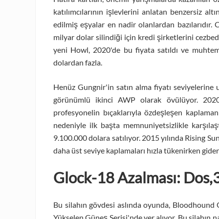
katılımcılarının işlevlerini anlatan benzersiz a
edilmiş eşyalar en nadir olanlardan bazılarıdır.
milyar dolar silindiği için kredi şirketlerini cezb
yeni Howl, 2020'de bu fiyata satıldı ve muhtem
dolardan fazla.
Henüz Gungnir'in satın alma fiyatı seviyelerine 
görünümlü ikinci AWP olarak övülüyor. 2020
profesyonelin bıçaklarıyla özdeşleşen kaplaman
nedeniyle ilk başta memnuniyetsizlikle karşılaş
9.100.000 dolara satılıyor. 2015 yılında Rising Su
daha üst seviye kaplamaları hızla tükenirken gider
Glock-18 Azalması: Dos,
Bu silahın gövdesi aslında oyunda, Bloodhound 
Yükselen Güneş Serisi'nde yer alıyor. Bu silahın n