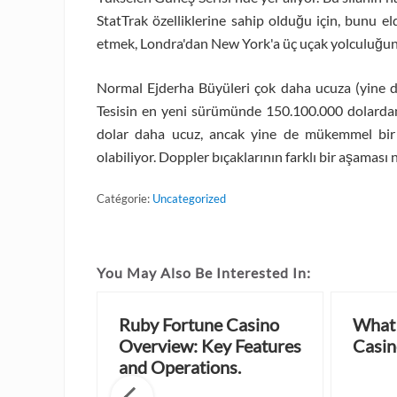
StatTrak özelliklerine sahip olduğu için, bunu e
etmek, Londra'dan New York'a üç uçak yolculuğuna
Normal Ejderha Büyüleri çok daha ucuza (yine de 
Tesisin en yeni sürümünde 150.100.000 dolardan f
dolar daha ucuz, ancak yine de mükemmel bi
olabiliyor. Doppler bıçaklarının farklı bir aşaması 
Catégorie:
Uncategorized
You May Also Be Interested In:
r best-
Ruby Fortune Casino
What 
es tend to
Overview: Key Features
Casin
and Operations.