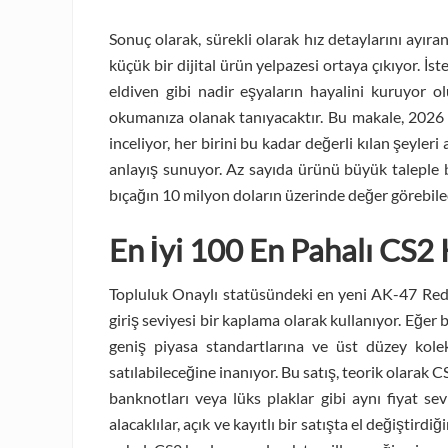
Sonuç olarak, sürekli olarak hız detaylarını ayıra
küçük bir dijital ürün yelpazesi ortaya çıkıyor. İst
eldiven gibi nadir eşyaların hayalini kuruyor 
okumanıza olanak tanıyacaktır.
Bu makale, 2026 yı
inceliyor, her birini bu kadar değerli kılan şeyleri
anlayış sunuyor. Az sayıda ürünü büyük taleple b
bıçağın 10 milyon doların üzerinde değer görebil
En İyi 100 En Pahalı CS2
Topluluk Onaylı statüsündeki en yeni AK-47 Redli
giriş seviyesi bir kaplama olarak kullanıyor. Eğer
geniş piyasa standartlarına ve üst düzey kole
satılabileceğine inanıyor. Bu satış, teorik olarak 
banknotları veya lüks plaklar gibi aynı fiyat se
alacaklılar, açık ve kayıtlı bir satışta el değiştir