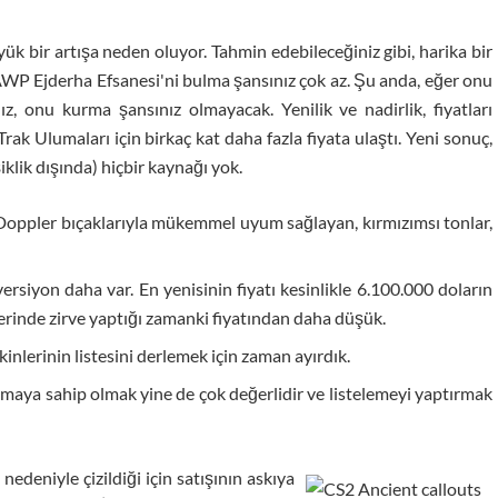
yük bir artışa neden oluyor. Tahmin edebileceğiniz gibi, harika bir
 AWP Ejderha Efsanesi'ni bulma şansınız çok az. Şu anda, eğer onu
z, onu kurma şansınız olmayacak. Yenilik ve nadirlik, fiyatları
rak Ulumaları için birkaç kat daha fazla fiyata ulaştı. Yeni sonuç,
iklik dışında) hiçbir kaynağı yok.
e Doppler bıçaklarıyla mükemmel uyum sağlayan, kırmızımsı tonlar,
 versiyon daha var. En yenisinin fiyatı kesinlikle 6.100.000 doların
zerinde zirve yaptığı zamanki fiyatından daha düşük.
kinlerinin listesini derlemek için zaman ayırdık.
tmaya sahip olmak yine de çok değerlidir ve listelemeyi yaptırmak
nedeniyle çizildiği için satışının askıya