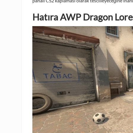
pahalı CS2 kaplaması olarak tescilleyeceğine inanı
Hatıra AWP Dragon Lore