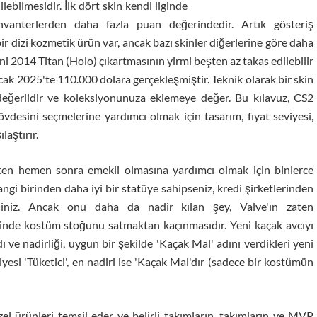
lebilmesidir. İlk dört skin kendi liginde
vanterlerden daha fazla puan değerindedir. Artık gösteriş
ir dizi kozmetik ürün var, ancak bazı skinler diğerlerine göre daha
eni 2014 Titan (Holo) çıkartmasının yirmi beşten az takas edilebilir
ak 2025'te 110.000 dolara gerçekleşmiştir. Teknik olarak bir skin
 değerlidir ve koleksiyonunuza eklemeye değer. Bu kılavuz, CS2
vdesini seçmelerine yardımcı olmak için tasarım, fiyat seviyesi,
laştırır.
ten hemen sonra emekli olmasına yardımcı olmak için binlerce
angi birinden daha iyi bir statüye sahipseniz, kredi şirketlerinden
irsiniz. Ancak onu daha da nadir kılan şey, Valve'ın zaten
sinde kostüm stoğunu satmaktan kaçınmasıdır. Yeni kaçak avcıyı
 ve nadirliği, uygun bir şekilde 'Kaçak Mal' adını verdikleri yeni
yesi 'Tüketici', en nadiri ise 'Kaçak Mal'dır (sadece bir kostümün
zel ürünleri temsil eder ve belirli takımların, takımların ve MVP