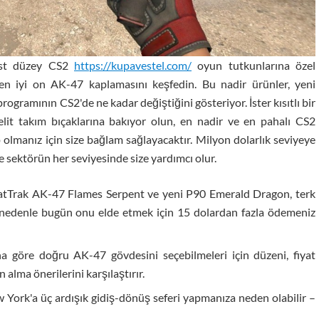
üst düzey CS2
https://kupavestel.com/
oyun tutkunlarına özel
 en iyi on AK-47 kaplamasını keşfedin. Bu nadir ürünler, yeni
 programının CS2'de ne kadar değiştiğini gösteriyor. İster kısıtlı bir
lit takım bıçaklarına bakıyor olun, en nadir ve en pahalı CS2
 olmanız için size bağlam sağlayacaktır. Milyon dolarlık seviyeye
le sektörün her seviyesinde size yardımcı olur.
tatTrak AK-47 Flames Serpent ve yeni P90 Emerald Dragon, terk
 nedenle bugün onu elde etmek için 15 dolardan fazla ödemeniz
ına göre doğru AK-47 gövdesini seçebilmeleri için düzeni, fiyat
 alma önerilerini karşılaştırır.
 York'a üç ardışık gidiş-dönüş seferi yapmanıza neden olabilir –