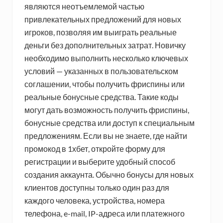
являются неотъемлемой частью
привлекательных предложений для новых
игроков, позволяя им выиграть реальные
деньги без дополнительных затрат. Новичку
необходимо выполнить несколько ключевых
условий — указанных в пользовательском
соглашении, чтобы получить фриспины или
реальные бонусные средства.
Такие коды
могут дать возможность получить фриспины,
бонусные средства или доступ к специальным
предложениям. Если вы не знаете, где найти
промокод в 1хбет, откройте форму для
регистрации и выберите удобный способ
создания аккаунта. Обычно бонусы для новых
клиентов доступны только один раз для
каждого человека, устройства, номера
телефона, e-mail, IP-адреса или платежного