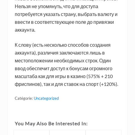
Нельзя не упомянуть, что для доступа
потребуется указать страну, выбрать валюту и
ввести в соответствующее поле до привязки
аккаунта.
К слову (есть несколько способов создания
аккаунта), различия заключаются лишь в
местоположении необходимых строк. Один
ввод обеспечит доступ к бонусам огромного
масштаба как для игры в казино (575% + 210
фриспинов), так и для ставок на спорт (+120%).
Catégorie:
Uncategorized
You May Also Be Interested In: