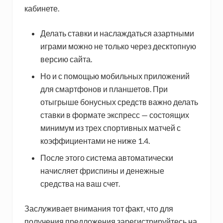
кабинете.
Делать ставки и наслаждаться азартными
играми можно не только через десктопную
версию сайта.
Но и с помощью мобильных приложений
для смартфонов и планшетов. При
отыгрыше бонусных средств важно делать
ставки в формате экспресс — состоящих
минимум из трех спортивных матчей с
коэффициентами не ниже 1.4.
После этого система автоматически
начисляет фриспины и денежные
средства на ваш счет.
Заслуживает внимания тот факт, что для
получения предложения зарегистрируйтесь на