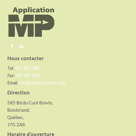
o
o
t
e
r
Nous contacter
Tel:
450-420-3403
Fax:
450-420-3419
Email:
info@applicationmp.com
Direction
585 Bd du Curé Boivin,
Boisbriand,
Québec,
J7G 2A8
Horaire d’ouverture