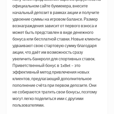
официальном сайте букмекера, внесите
начальный депозит в рамках акции и получите
удвоение суммы на игровом балансе. Размер
вознаграждения зависит от первого взноса и
может быть представлен в виде денежного
бонуса или бесплатной ставки. Новые клиенты
удваивают свою стартовую сумму благодаря
акции, что даёт им возможность сразу
увеличить банкролл для спортивных ставок.
Приветственный бонус в 1xBet – это
эффективный метод привлечения новых
клиентов, предлагающий дополнительное
пополнение счёта при первом депозите. Они
не собираются тратить свои бонусы, поэтому
могут легко поделиться ими с другими
пользователями.