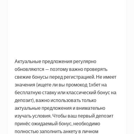
Актуальные предложения регулярно
обновляются — поэтому важно проверять
свежие бонусы перед регистрацией. Не имеет
значения (ищете ли вы промокод 1хбет на
бесплатную ставку или классический бонус на
депозит), важно использовать только
актуальные предложения и внимательно
изучать условия. Чтобы ваш первый депозит
принёс ожидаемый бонус, необходимо
полностью заполнить анкету в личном