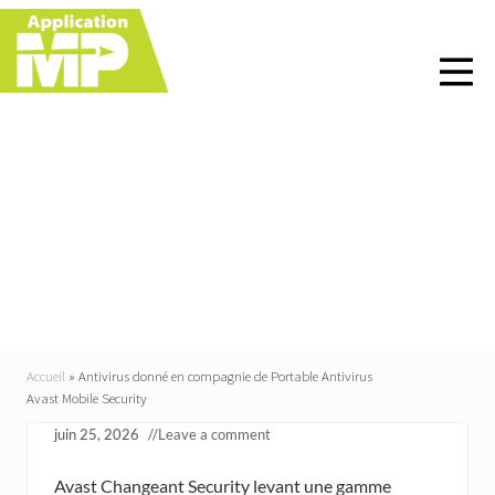
Menu
Skip
Skip
Skip
Skip
to
to
to
to
right
main
primary
footer
header
content
sidebar
navigation
Antivirus donné en
compagnie de Portable
Antivirus
Avast Mobile Security
Accueil
»
Antivirus donné en compagnie de Portable Antivirus
Avast Mobile Security
juin 25, 2026
//
Leave a comment
Avast Changeant Security levant une gamme