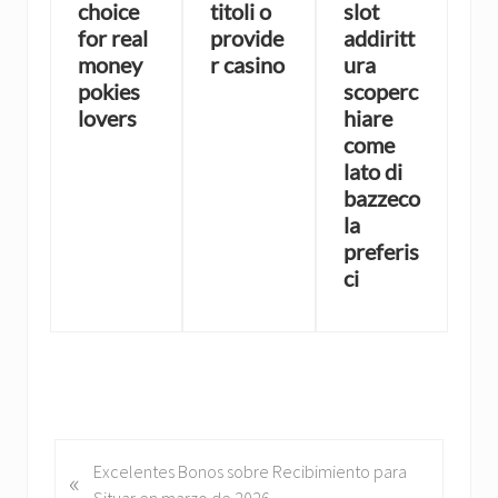
choice
titoli o
slot
for real
provide
addiritt
money
r casino
ura
pokies
scoperc
lovers
hiare
come
lato di
bazzeco
la
preferis
ci
P
Excelentes Bonos sobre Recibimiento para
«
r
Situar en marzo de 2026