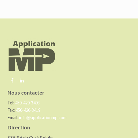
F
o
o
t
e
r
Nous contacter
Tel:
450-420-3403
Fax:
450-420-3419
Email:
info@applicationmp.com
Direction
585 Bd du Curé Boivin,