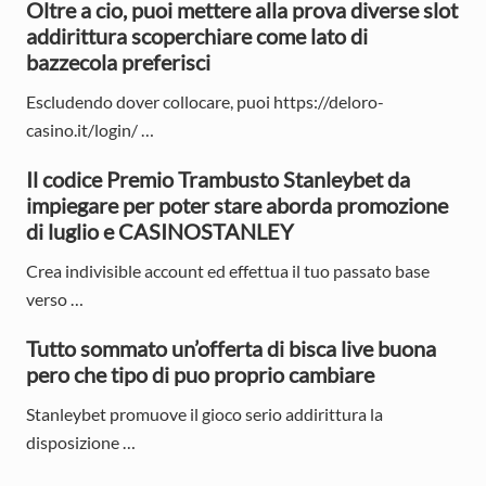
Oltre a cio, puoi mettere alla prova diverse slot
i
addirittura scoperchiare come lato di
bazzecola preferisci
d
e
Escludendo dover collocare, puoi https://deloro-
casino.it/login/ …
b
Il codice Premio Trambusto Stanleybet da
a
impiegare per poter stare aborda promozione
r
di luglio e CASINOSTANLEY
Crea indivisible account ed effettua il tuo passato base
verso …
Tutto sommato un’offerta di bisca live buona
pero che tipo di puo proprio cambiare
Stanleybet promuove il gioco serio addirittura la
disposizione …