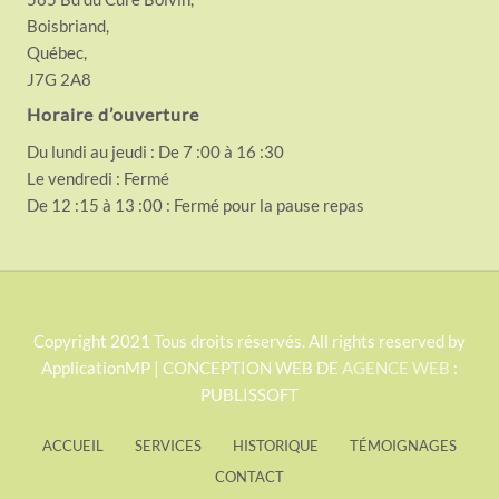
Boisbriand,
Québec,
J7G 2A8
Horaire d’ouverture
Du lundi au jeudi : De 7 :00 à 16 :30
Le vendredi : Fermé
De 12 :15 à 13 :00 : Fermé pour la pause repas
S
Copyright 2021 Tous droits réservés. All rights reserved by
ApplicationMP | CONCEPTION WEB DE
AGENCE WEB
:
i
PUBLISSOFT
t
e
ACCUEIL
SERVICES
HISTORIQUE
TÉMOIGNAGES
F
CONTACT