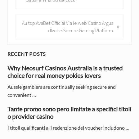
e
v
i
N
Au top AvaBet Official Via le web Casino Argus
»
o
e
dIvoire Secure Gaming Platform
u
x
s
t
P
P
P
RECENT POSTS
o
o
r
s
Why Neosurf Casinos Australia is a trusted
s
t
choice for real money pokies lovers
t
i
:
:
Aussie gamblers are continually seeking secure and
m
convenient …
a
Tante promo sono pero limitate a specifici titoli
r
o provider casino
y
I titoli qualificanti a il redenzione dei voucher includono …
S