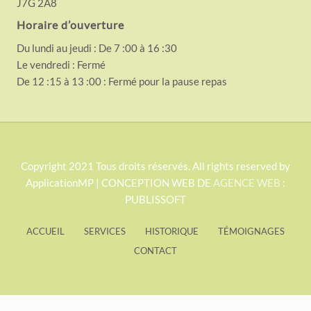
J7G 2A8
Horaire d’ouverture
Du lundi au jeudi : De 7 :00 à 16 :30
Le vendredi : Fermé
De 12 :15 à 13 :00 : Fermé pour la pause repas
S
Copyright 2021 Tous droits réservés. All rights reserved by
ApplicationMP | CONCEPTION WEB DE
AGENCE WEB
:
i
PUBLISSOFT
t
e
ACCUEIL
SERVICES
HISTORIQUE
TÉMOIGNAGES
F
CONTACT
o
o