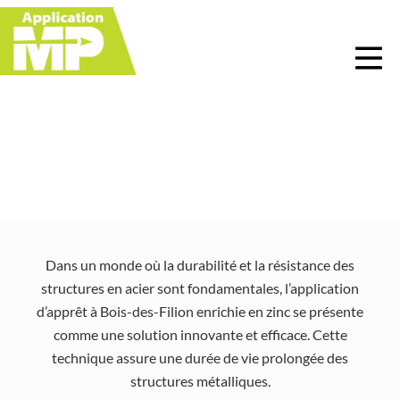
Menu
Skip
Skip
Skip
Skip
to
to
to
to
right
main
primary
footer
header
content
sidebar
navigation
Application d’apprêt à
Bois-des-Filion
Dans un monde où la durabilité et la résistance des
structures en acier sont fondamentales, l’application
d’apprêt à Bois-des-Filion enrichie en zinc se présente
comme une solution innovante et efficace. Cette
technique assure une durée de vie prolongée des
structures métalliques.