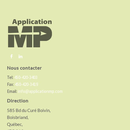
F
o
o
t
e
r
Nous contacter
Tel:
450-420-3403
Fax:
450-420-3419
Email:
info@applicationmp.com
Direction
585 Bd du Curé Boivin,
Boisbriand,
Québec,