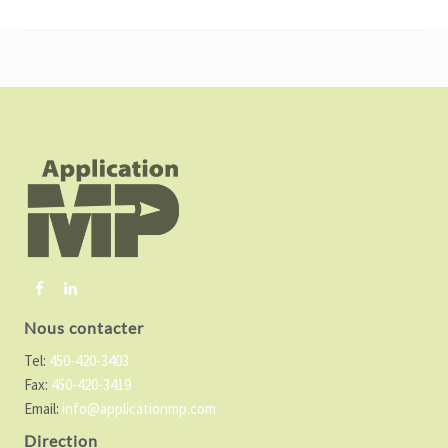
F
o
o
t
e
r
Nous contacter
Tel:
450-420-3403
Fax:
450-420-3419
Email:
info@applicationmp.com
Direction