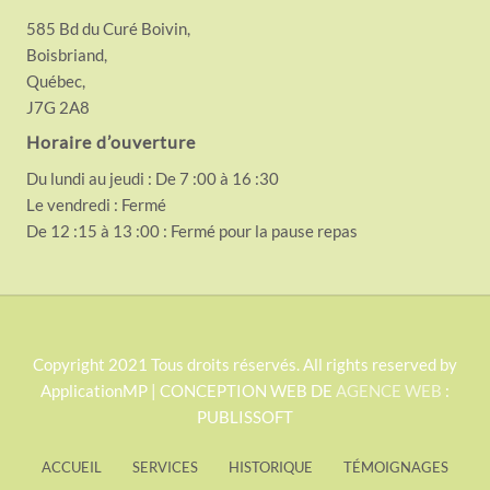
585 Bd du Curé Boivin,
Boisbriand,
Québec,
J7G 2A8
Horaire d’ouverture
Du lundi au jeudi : De 7 :00 à 16 :30
Le vendredi : Fermé
De 12 :15 à 13 :00 : Fermé pour la pause repas
S
Copyright 2021 Tous droits réservés. All rights reserved by
ApplicationMP | CONCEPTION WEB DE
AGENCE WEB
:
i
PUBLISSOFT
t
e
ACCUEIL
SERVICES
HISTORIQUE
TÉMOIGNAGES