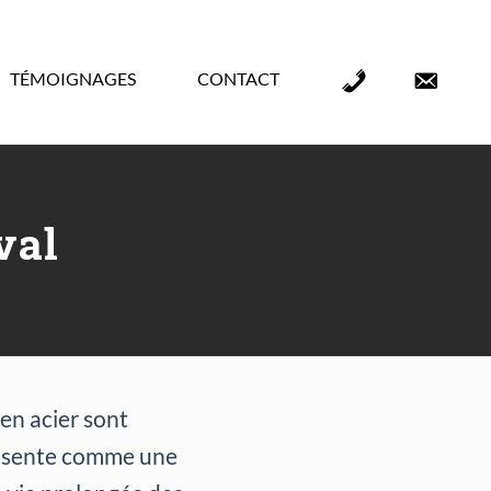
TÉMOIGNAGES
CONTACT
Élément
Élément
de
de
menu
menu
val
 en acier sont
présente comme une