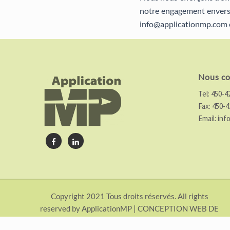
notre engagement envers 
info@applicationmp.com et 
Footer
Nous co
Tel:
450-4
Fax:
450-4
Email:
inf
Copyright 2021 Tous droits réservés. All rights
reserved by ApplicationMP | CONCEPTION WEB DE
Site
AGENCE WEB
: PUBLISSOFT