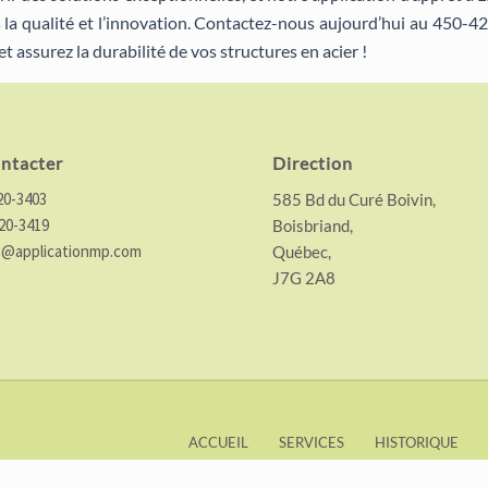
la qualité et l’innovation. Contactez-nous aujourd’hui au 450-4
assurez la durabilité de vos structures en acier !
ntacter
Direction
20-3403
585 Bd du Curé Boivin,
20-3419
Boisbriand,
o@applicationmp.com
Québec,
J7G 2A8
ACCUEIL
SERVICES
HISTORIQUE