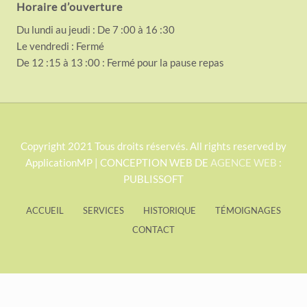
Horaire d’ouverture
Du lundi au jeudi : De 7 :00 à 16 :30
Le vendredi : Fermé
De 12 :15 à 13 :00 : Fermé pour la pause repas
S
Copyright 2021 Tous droits réservés. All rights reserved by
ApplicationMP | CONCEPTION WEB DE
AGENCE WEB
:
i
PUBLISSOFT
t
e
ACCUEIL
SERVICES
HISTORIQUE
TÉMOIGNAGES
F
CONTACT
o
o
t
Exit mobile version