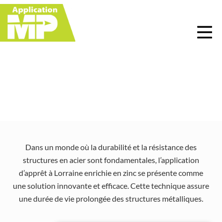
Menu
Skip
Skip
Skip
Skip
to
to
to
to
right
main
primary
footer
header
content
sidebar
navigation
Application d’apprêt à
Lorraine
Dans un monde où la durabilité et la résistance des
structures en acier sont fondamentales, l’application
d’apprêt à Lorraine enrichie en zinc se présente comme
une solution innovante et efficace. Cette technique assure
une durée de vie prolongée des
structures métalliques.