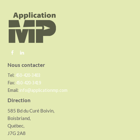
o
o
t
e
r
Nous contacter
Tel:
450-420-3403
Fax:
450-420-3419
Email:
info@applicationmp.com
Direction
585 Bd du Curé Boivin,
Boisbriand,
Québec,
J7G 2A8