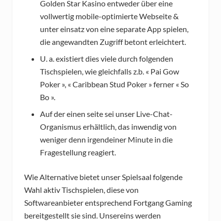
Golden Star Kasino entweder über eine
vollwertig mobile-optimierte Webseite &
unter einsatz von eine separate App spielen,
die angewandten Zugriff betont erleichtert.
U. a. existiert dies viele durch folgenden
Tischspielen, wie gleichfalls z.b. « Pai Gow
Poker », « Caribbean Stud Poker » ferner « So
Bo ».
Auf der einen seite sei unser Live-Chat-
Organismus erhältlich, das inwendig von
weniger denn irgendeiner Minute in die
Fragestellung reagiert.
Wie Alternative bietet unser Spielsaal folgende
Wahl aktiv Tischspielen, diese von
Softwareanbieter entsprechend Fortgang Gaming
bereitgestellt sie sind. Unsereins werden