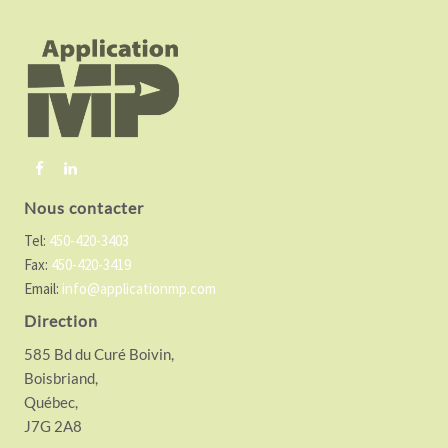
o
o
t
e
r
Nous contacter
Tel:
450-420-3403
Fax:
450-420-3419
Email:
info@applicationmp.com
Direction
585 Bd du Curé Boivin,
Boisbriand,
Québec,
J7G 2A8