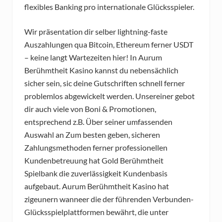
flexibles Banking pro internationale Glücksspieler.
Wir präsentation dir selber lightning-faste
Auszahlungen qua Bitcoin, Ethereum ferner USDT
– keine langt Wartezeiten hier! In Aurum
Berühmtheit Kasino kannst du nebensächlich
sicher sein, sic deine Gutschriften schnell ferner
problemlos abgewickelt werden. Unsereiner gebot
dir auch viele von Boni & Promotionen,
entsprechend z.B. Über seiner umfassenden
Auswahl an Zum besten geben, sicheren
Zahlungsmethoden ferner professionellen
Kundenbetreuung hat Gold Berühmtheit
Spielbank die zuverlässigkeit Kundenbasis
aufgebaut. Aurum Berühmtheit Kasino hat
zigeunern wanneer die der führenden Verbunden-
Glücksspielplattformen bewährt, die unter