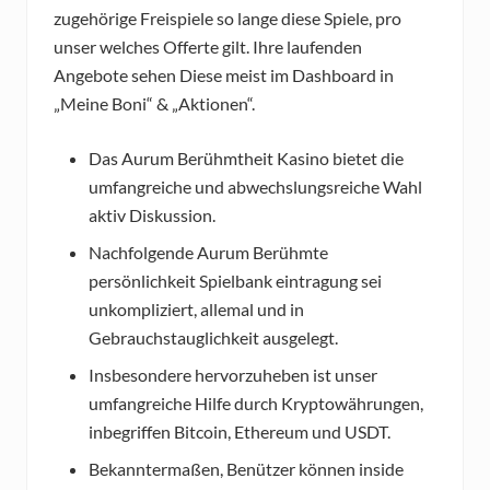
zugehörige Freispiele so lange diese Spiele, pro
unser welches Offerte gilt. Ihre laufenden
Angebote sehen Diese meist im Dashboard in
„Meine Boni“ & „Aktionen“.
Das Aurum Berühmtheit Kasino bietet die
umfangreiche und abwechslungsreiche Wahl
aktiv Diskussion.
Nachfolgende Aurum Berühmte
persönlichkeit Spielbank eintragung sei
unkompliziert, allemal und in
Gebrauchstauglichkeit ausgelegt.
Insbesondere hervorzuheben ist unser
umfangreiche Hilfe durch Kryptowährungen,
inbegriffen Bitcoin, Ethereum und USDT.
Bekanntermaßen, Benützer können inside