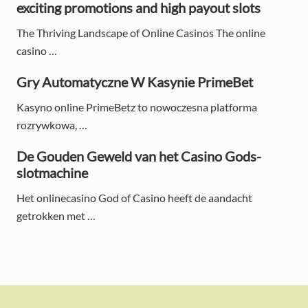
d
exciting promotions and high payout slots
e
The Thriving Landscape of Online Casinos The online
casino …
b
Gry Automatyczne W Kasynie PrimeBet
a
r
Kasyno online PrimeBetz to nowoczesna platforma
rozrywkowa, …
De Gouden Geweld van het Casino Gods-
slotmachine
Het onlinecasino God of Casino heeft de aandacht
getrokken met …
F