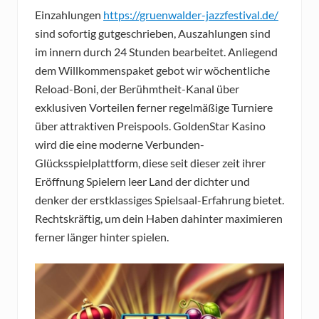
Einzahlungen
https://gruenwalder-jazzfestival.de/
sind sofortig gutgeschrieben, Auszahlungen sind
im innern durch 24 Stunden bearbeitet. Anliegend
dem Willkommenspaket gebot wir wöchentliche
Reload-Boni, der Berühmtheit-Kanal über
exklusiven Vorteilen ferner regelmäßige Turniere
über attraktiven Preispools. GoldenStar Kasino
wird die eine moderne Verbunden-
Glücksspielplattform, diese seit dieser zeit ihrer
Eröffnung Spielern leer Land der dichter und
denker der erstklassiges Spielsaal-Erfahrung bietet.
Rechtskräftig, um dein Haben dahinter maximieren
ferner länger hinter spielen.