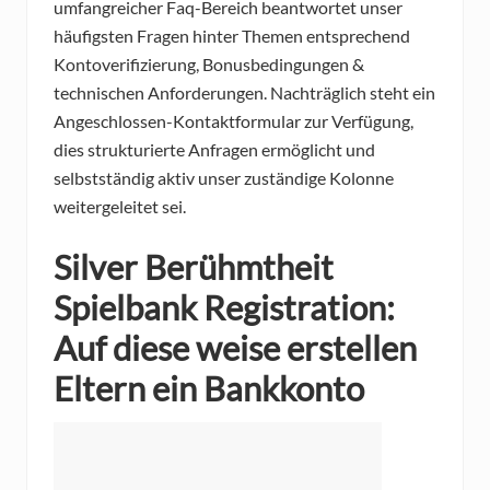
umfangreicher Faq-Bereich beantwortet unser
häufigsten Fragen hinter Themen entsprechend
Kontoverifizierung, Bonusbedingungen &
technischen Anforderungen. Nachträglich steht ein
Angeschlossen-Kontaktformular zur Verfügung,
dies strukturierte Anfragen ermöglicht und
selbstständig aktiv unser zuständige Kolonne
weitergeleitet sei.
Silver Berühmtheit
Spielbank Registration:
Auf diese weise erstellen
Eltern ein Bankkonto