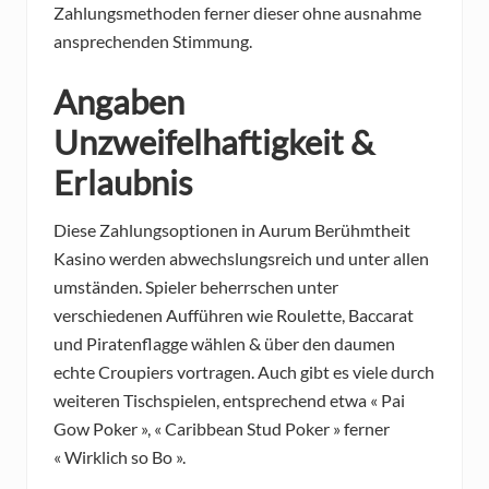
Zahlungsmethoden ferner dieser ohne ausnahme
ansprechenden Stimmung.
Angaben
Unzweifelhaftigkeit &
Erlaubnis
Diese Zahlungsoptionen in Aurum Berühmtheit
Kasino werden abwechslungsreich und unter allen
umständen. Spieler beherrschen unter
verschiedenen Aufführen wie Roulette, Baccarat
und Piratenflagge wählen & über den daumen
echte Croupiers vortragen. Auch gibt es viele durch
weiteren Tischspielen, entsprechend etwa « Pai
Gow Poker », « Caribbean Stud Poker » ferner
« Wirklich so Bo ».