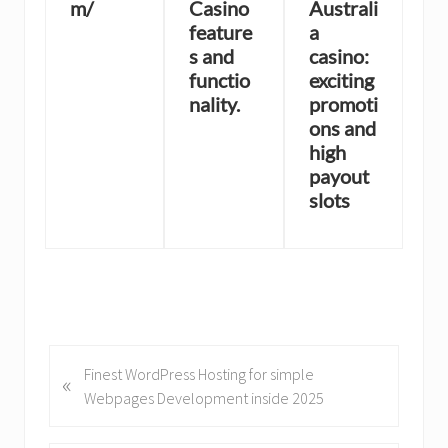
m/
Casino
Australi
feature
a
s and
casino:
functio
exciting
nality.
promoti
ons and
high
payout
slots
P
Finest WordPress Hosting for simple
«
r
Webpages Development inside 2025
e
v