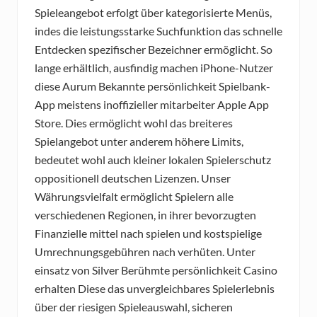
Spieleangebot erfolgt über kategorisierte Menüs,
indes die leistungsstarke Suchfunktion das schnelle
Entdecken spezifischer Bezeichner ermöglicht. So
lange erhältlich, ausfindig machen iPhone-Nutzer
diese Aurum Bekannte persönlichkeit Spielbank-
App meistens inoffizieller mitarbeiter Apple App
Store.
Dies ermöglicht wohl das breiteres
Spielangebot unter anderem höhere Limits,
bedeutet wohl auch kleiner lokalen Spielerschutz
oppositionell deutschen Lizenzen. Unser
Währungsvielfalt ermöglicht Spielern alle
verschiedenen Regionen, in ihrer bevorzugten
Finanzielle mittel nach spielen und kostspielige
Umrechnungsgebühren nach verhüten. Unter
einsatz von Silver Berühmte persönlichkeit Casino
erhalten Diese das unvergleichbares Spielerlebnis
über der riesigen Spieleauswahl, sicheren