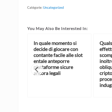
Catégorie:
Uncategorized
You May Also Be Interested In:
eseguito
In quale momento si
Quals
adagno,
decide di giocare con
effett
 nella
contante facile alle slot
scomp
ata
entale anteporre
inoltr
re il
piattaforme sicure
obliq
o
ancora legali
cript
proce
indug