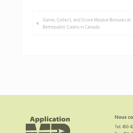
P
Game, Collect, and Score Massive Bonuses at
«
r
Betrepublic Casino in Canada
e
v
i
o
u
s
P
o
s
Footer
t
:
Nous co
Tel:
450-4