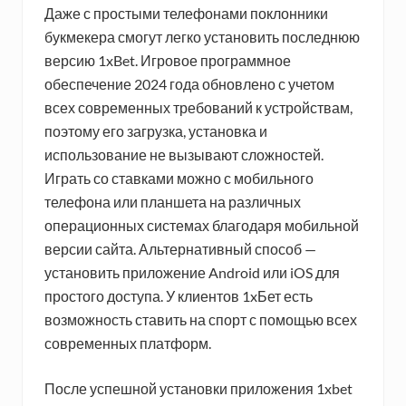
Даже с простыми телефонами поклонники
букмекера смогут легко установить последнюю
версию 1xBet. Игровое программное
обеспечение 2024 года обновлено с учетом
всех современных требований к устройствам,
поэтому его загрузка, установка и
использование не вызывают сложностей.
Играть со ставками можно с мобильного
телефона или планшета на различных
операционных системах благодаря мобильной
версии сайта. Альтернативный способ —
установить приложение Android или iOS для
простого доступа. У клиентов 1xБет есть
возможность ставить на спорт с помощью всех
современных платформ.
После успешной установки приложения 1xbet