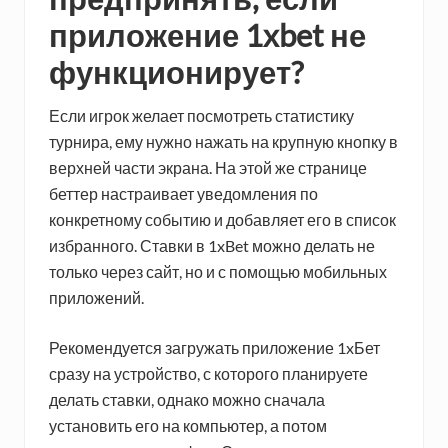
приложение 1xbet не
функционирует?
Если игрок желает посмотреть статистику
турнира, ему нужно нажать на крупную кнопку в
верхней части экрана. На этой же странице
беттер настраивает уведомления по
конкретному событию и добавляет его в список
избранного. Ставки в 1xBet можно делать не
только через сайт, но и с помощью мобильных
приложений.
Рекомендуется загружать приложение 1xБет
сразу на устройство, с которого планируете
делать ставки, однако можно сначала
установить его на компьютер, а потом