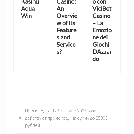
Kasinu
Casino:
o con
Aqua
An
ViciBet
Win
Overvie
Casino
w of its
– La
Feature
Emozio
s and
ne dei
Service
Giochi
s?
DAzzar
do
P
Промокод от 1xBet: в мае 2026 года
«
r
действуют промокоды на сумму до 25000
e
рублей.
v