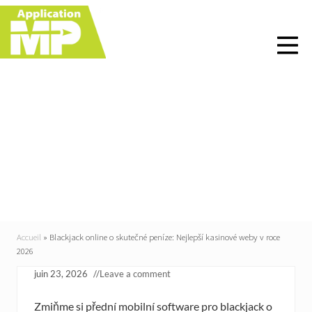
Menu
Skip
Skip
Skip
Skip
to
to
to
to
right
main
primary
footer
header
content
sidebar
navigation
Blackjack online o
skutečné peníze:
Nejlepší kasinové weby
v roce 2026
Accueil
»
Blackjack online o skutečné peníze: Nejlepší kasinové weby v roce
2026
juin 23, 2026
//
Leave a comment
Zmiňme si přední mobilní software pro blackjack o