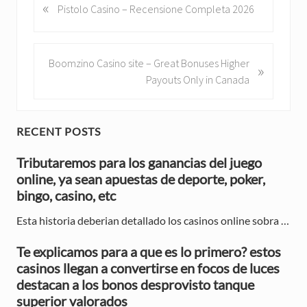
«
P
Pistolo Casino – Recensione Completa 2026
r
e
v
N
Boomzino Casino site – Great Bonuses Higher
»
i
e
Payouts Only in Canada
o
x
u
t
s
P
P
RECENT POSTS
P
o
o
r
Tributaremos para los ganancias del juego
s
s
online, ya sean apuestas de deporte, poker,
t
i
t
bingo, casino, etc
:
:
m
Esta historia deberian detallado los casinos online sobra …
a
Te explicamos para a que es lo primero? estos
r
casinos llegan a convertirse en focos de luces
y
destacan a los bonos desprovisto tanque
superior valorados