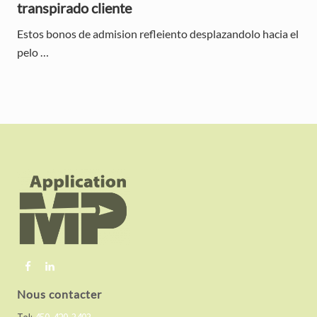
transpirado cliente
Estos bonos de admision refleiento desplazandolo hacia el
pelo …
F
o
o
t
e
r
Nous contacter