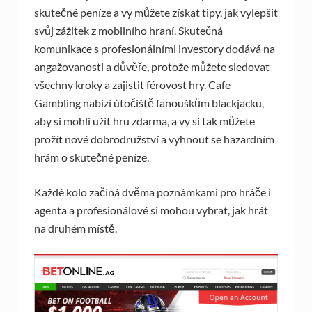
skutečné peníze a vy můžete získat tipy, jak vylepšit
svůj zážitek z mobilního hraní. Skutečná
komunikace s profesionálními investory dodává na
angažovanosti a důvěře, protože můžete sledovat
všechny kroky a zajistit férovost hry.
Cafe
Gambling nabízí útočiště fanouškům blackjacku,
aby si mohli užít hru zdarma, a vy si tak můžete
prožít nové dobrodružství a vyhnout se hazardním
hrám o skutečné peníze.
Každé kolo začíná dvěma poznámkami pro hráče i
agenta a profesionálové si mohou vybrat, jak hrát
na druhém místě.