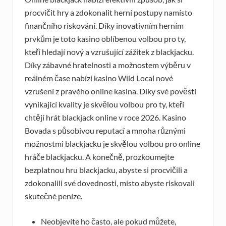
procvičit hry a zdokonalit herní postupy namísto
finančního riskování. Díky inovativním herním
prvkům je toto kasino oblíbenou volbou pro ty,
kteří hledají nový a vzrušující zážitek z blackjacku.
Díky zábavné hratelnosti a možnostem výběru v
reálném čase nabízí kasino Wild Local nové
vzrušení z pravého online kasina. Díky své pověsti
vynikající kvality je skvělou volbou pro ty, kteří
chtějí hrát blackjack online v roce 2026. Kasino
Bovada s působivou reputací a mnoha různými
možnostmi blackjacku je skvělou volbou pro online
hráče blackjacku. A konečně, prozkoumejte
bezplatnou hru blackjacku, abyste si procvičili a
zdokonalili své dovednosti, místo abyste riskovali
skutečné peníze.
Neobjevíte ho často, ale pokud můžete,