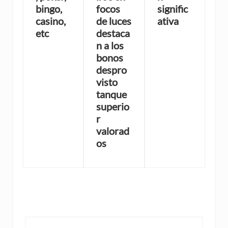
bingo,
focos
signific
casino,
de luces
ativa
etc
destaca
n a los
bonos
despro
visto
tanque
superio
r
valorad
os