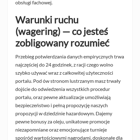
obsługi fachowej.
Warunki ruchu
(wagering) — co jesteś
zobligowany rozumieć
Przebieg potwierdzania danych empirycznych trwa
najczęściej do 24 godzinek, z racji czego wolno
szybko używać wraz z całkowitej użyteczności
portalu. Pod ów stronom lustrzanym masz trwały
dojście do odwiedzenia wszystkich procedur
portalu, oraz pewne aktualizacje umożliwiają
bezpieczeństwo i pełną propozycję naszych
propozycji w dziedzinie hazardowym. Dajemy
pewne bonusy za oleju, unikatowe promocje
niezapomniane oraz emocjonujące turnieje
spośród wartościowymi nagrodami, doskonałe dla