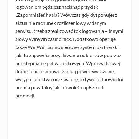
logowaniem będziesz nacisnąć przycisk
„Zapomniałeś hasła? Wówczas gdy dysponujesz
aktualnie rachunek rozliczeniowy w danym
serwisu, trzeba zrealizować tok logowania – innymi
słowy WinWin casino nick. Dodatkowo operuje
także WinWin casino sieciowy system partnerski,
jaki to zapewnia pozyskiwanie odbiorców poprzez
udostępnianie paliw zniżkowych. Wprowadź swej
doniesienia osobowe, zadbaj pewne wyrażenie,
wytypuj państwo oraz walutę, aktywuj odpowiedni
premia powitalny jak i również napisz kod
promocji.