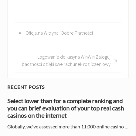
«
P
Oficjalna Witryna i Dobre Płatności
r
e
v
N
Logowanie do kasyna WinWin Zaloguj
»
i
e
baczności dzięki swe rachunek rozliczeniowy
o
x
u
t
s
P
P
RECENT POSTS
P
o
o
r
Select lower than for a complete ranking and
s
s
you can brief evaluation of your top real cash
t
i
t
casinos on the internet
:
:
m
Globally, we've assessed more than 11,000 online casino …
a