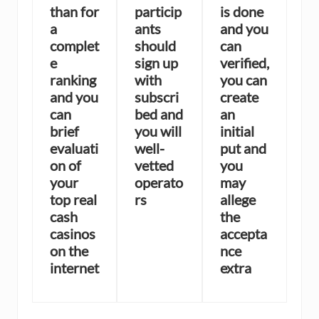
than for
particip
is done
a
ants
and you
complet
should
can
e
sign up
verified,
ranking
with
you can
and you
subscri
create
can
bed and
an
brief
you will
initial
evaluati
well-
put and
on of
vetted
you
your
operato
may
top real
rs
allege
cash
the
casinos
accepta
on the
nce
internet
extra