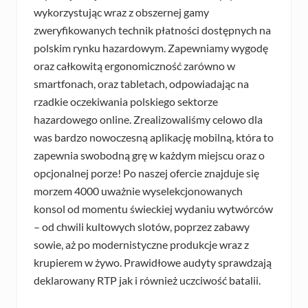
wykorzystując wraz z obszernej gamy
zweryfikowanych technik płatności dostępnych na
polskim rynku hazardowym. Zapewniamy wygodę
oraz całkowitą ergonomiczność zarówno w
smartfonach, oraz tabletach, odpowiadając na
rzadkie oczekiwania polskiego sektorze
hazardowego online. Zrealizowaliśmy celowo dla
was bardzo nowoczesną aplikację mobilną, która to
zapewnia swobodną grę w każdym miejscu oraz o
opcjonalnej porze!
Po naszej ofercie znajduje się
morzem 4000 uważnie wyselekcjonowanych
konsol od momentu świeckiej wydaniu wytwórców
– od chwili kultowych slotów, poprzez zabawy
sowie, aż po modernistyczne produkcje wraz z
krupierem w żywo. Prawidłowe audyty sprawdzają
deklarowany RTP jak i również uczciwość batalii.