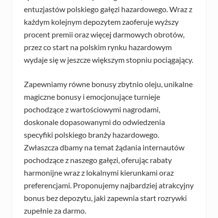
entuzjastów polskiego gałęzi hazardowego. Wraz z
każdym kolejnym depozytem zaoferuje wyższy
procent premii oraz więcej darmowych obrotów,
przez co start na polskim rynku hazardowym
wydaje się w jeszcze większym stopniu pociągający.
Zapewniamy równe bonusy zbytnio oleju, unikalne
magiczne bonusy i emocjonujące turnieje
pochodzące z wartościowymi nagrodami,
doskonale dopasowanymi do odwiedzenia
specyfiki polskiego branży hazardowego.
Zwłaszcza dbamy na temat żądania internautów
pochodzące z naszego gałęzi, oferując rabaty
harmonijne wraz z lokalnymi kierunkami oraz
preferencjami. Proponujemy najbardziej atrakcyjny
bonus bez depozytu, jaki zapewnia start rozrywki
zupełnie za darmo.