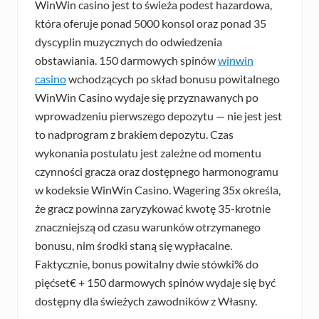
WinWin casino jest to świeża podest hazardowa,
która oferuje ponad 5000 konsol oraz ponad 35
dyscyplin muzycznych do odwiedzenia
obstawiania. 150 darmowych spinów
winwin
casino
wchodzących po skład bonusu powitalnego
WinWin Casino wydaje się przyznawanych po
wprowadzeniu pierwszego depozytu — nie jest jest
to nadprogram z brakiem depozytu. Czas
wykonania postulatu jest zależne od momentu
czynności gracza oraz dostępnego harmonogramu
w kodeksie WinWin Casino. Wagering 35x określa,
że gracz powinna zaryzykować kwotę 35-krotnie
znaczniejszą od czasu warunków otrzymanego
bonusu, nim środki staną się wypłacalne.
Faktycznie, bonus powitalny dwie stówki% do
pięćset€ + 150 darmowych spinów wydaje się być
dostępny dla świeżych zawodników z Własny.