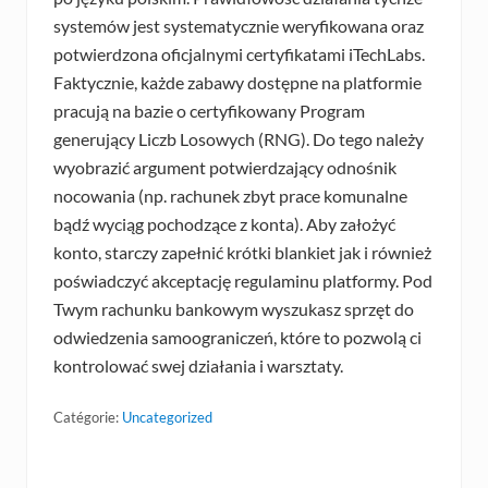
systemów jest systematycznie weryfikowana oraz
potwierdzona oficjalnymi certyfikatami iTechLabs.
Faktycznie, każde zabawy dostępne na platformie
pracują na bazie o certyfikowany Program
generujący Liczb Losowych (RNG). Do tego należy
wyobrazić argument potwierdzający odnośnik
nocowania (np. rachunek zbyt prace komunalne
bądź wyciąg pochodzące z konta). Aby założyć
konto, starczy zapełnić krótki blankiet jak i również
poświadczyć akceptację regulaminu platformy. Pod
Twym rachunku bankowym wyszukasz sprzęt do
odwiedzenia samoograniczeń, które to pozwolą ci
kontrolować swej działania i warsztaty.
Catégorie:
Uncategorized