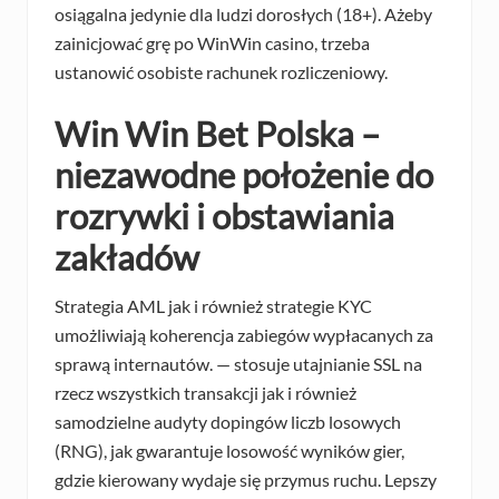
osiągalna jedynie dla ludzi dorosłych (18+). Ażeby
zainicjować grę po WinWin casino, trzeba
ustanowić osobiste rachunek rozliczeniowy.
Win Win Bet Polska –
niezawodne położenie do
rozrywki i obstawiania
zakładów
Strategia AML jak i również strategie KYC
umożliwiają koherencja zabiegów wypłacanych za
sprawą internautów.
— stosuje utajnianie SSL na
rzecz wszystkich transakcji jak i również
samodzielne audyty dopingów liczb losowych
(RNG), jak gwarantuje losowość wyników gier,
gdzie kierowany wydaje się przymus ruchu. Lepszy