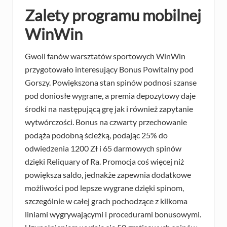
Zalety programu mobilnej
WinWin
Gwoli fanów warsztatów sportowych WinWin
przygotowało interesujący Bonus Powitalny pod
Gorszy. Powiększona stan spinów podnosi szanse
pod doniosłe wygrane, a premia depozytowy daje
środki na następującą grę jak i również zapytanie
wytwórczości. Bonus na czwarty przechowanie
podąża podobną ścieżką, podając 25% do
odwiedzenia 1200 Zł i 65 darmowych spinów
dzięki Reliquary of Ra. Promocja coś więcej niż
powiększa saldo, jednakże zapewnia dodatkowe
możliwości pod lepsze wygrane dzięki spinom,
szczególnie w całej grach pochodzące z kilkoma
liniami wygrywającymi i procedurami bonusowymi.