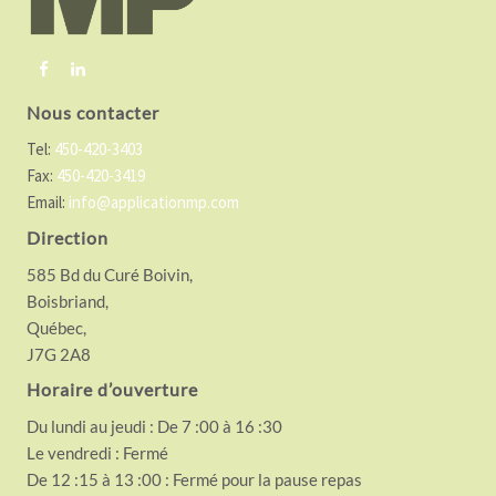
e
r
Nous contacter
Tel:
450-420-3403
Fax:
450-420-3419
Email:
info@applicationmp.com
Direction
585 Bd du Curé Boivin,
Boisbriand,
Québec,
J7G 2A8
Horaire d’ouverture
Du lundi au jeudi : De 7 :00 à 16 :30
Le vendredi : Fermé
De 12 :15 à 13 :00 : Fermé pour la pause repas