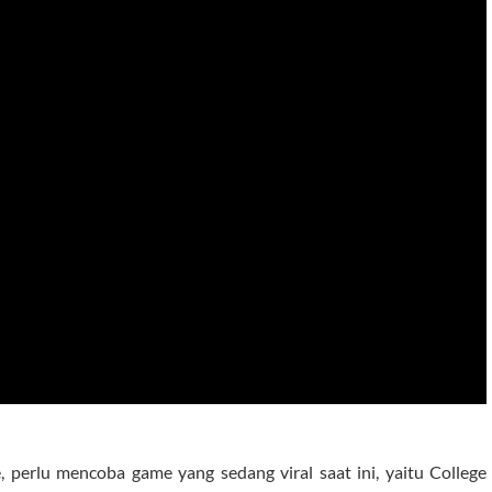
perlu mencoba game yang sedang viral saat ini, yaitu College