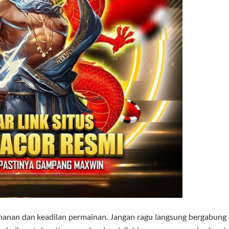
amanan dan keadilan permainan. Jangan ragu langsung bergabung