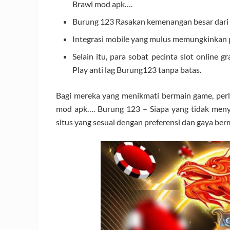
Brawl mod apk….
Burung 123 Rasakan kemenangan besar dari si
Integrasi mobile yang mulus memungkinkan 
Selain itu, para sobat pecinta slot online
Play anti lag Burung123 tanpa batas.
Bagi mereka yang menikmati bermain game, perlu
mod apk…. Burung 123 – Siapa yang tidak meny
situs yang sesuai dengan preferensi dan gaya ber