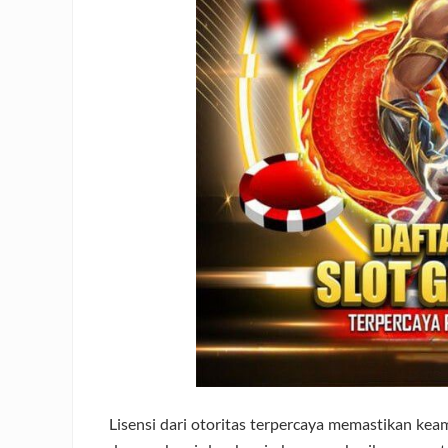
Lisensi dari otoritas terpercaya memastikan ke