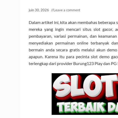
juin 30, 2026
//
Leave a comment
Dalam artikel ini, kita akan membahas beberapa s
mereka yang ingin mencari situs slot gacor, a
pembayaran, variasi permainan, dan keamanan s
menyediakan permainan online terbanyak dan
bermain anda secara gratis melalui akun dem
apapun. Karena itu para pecinta slot demo gac
terlengkap dari provider Burung123 Play dan PG 