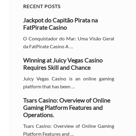
Primary
RECENT POSTS
Sidebar
Jackpot do Capitão Pirata na
FatPirate Casino
O Conquistador do Mar: Uma Visão Geral
da FatPirate Casino A …
Winning at Juicy Vegas Casino
Requires Skill and Chance
Juicy Vegas Casino is an online gaming
platform that has been …
Tsars Casino: Overview of Online
Gaming Platform Features and
Operations.
Tsars Casino: Overview of Online Gaming
Platform Features and …