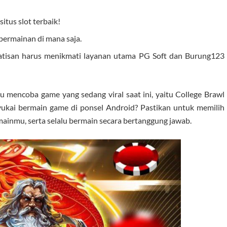
tus slot terbaik!
permainan di mana saja.
 gratisan harus menikmati layanan utama PG Soft dan Burung123
 mencoba game yang sedang viral saat ini, yaitu College Brawl
ukai bermain game di ponsel Android? Pastikan untuk memilih
mainmu, serta selalu bermain secara bertanggung jawab.