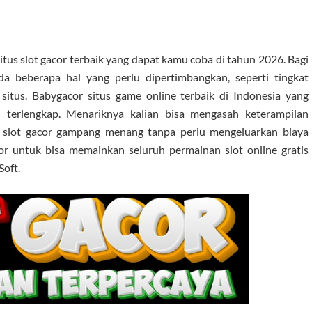
itus slot gacor terbaik yang dapat kamu coba di tahun 2026. Bagi
da beberapa hal yang perlu dipertimbangkan, seperti tingkat
itus. Babygacor situs game online terbaik di Indonesia yang
 terlengkap. Menariknya kalian bisa mengasah keterampilan
o slot gacor gampang menang tanpa perlu mengeluarkan biaya
or untuk bisa memainkan seluruh permainan slot online gratis
Soft.