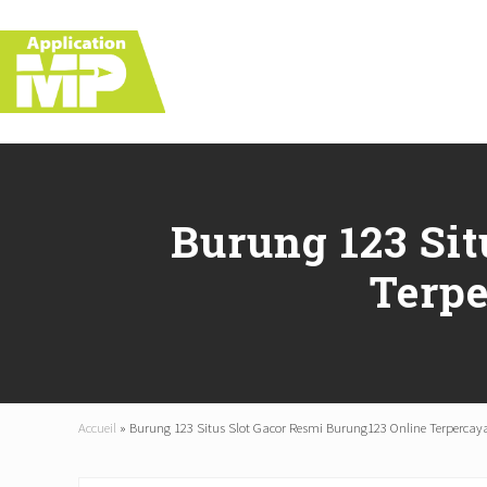
Skip
Skip
Skip
Skip
to
to
to
to
right
main
primary
footer
header
content
sidebar
navigation
Burung 123 Sit
Terpe
Accueil
»
Burung 123 Situs Slot Gacor Resmi Burung123 Online Terpercaya