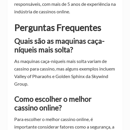
responsáveis, com mais de 5 anos de experiência na
indústria de cassinos online.
Perguntas Frequentes
Quais são as maquinas caça-
níqueis mais solta?
As maquinas caça-níqueis mais solta variam de
cassino para cassino, mas alguns exemplos incluem
Valley of Pharaohs e Golden Sphinx da Skywind
Group.
Como escolher o melhor
cassino online?
Para escolher o melhor cassino online, é
importante considerar fatores como a segurança, a