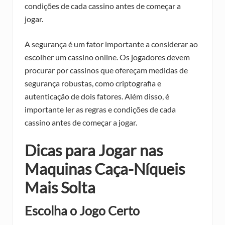
condições de cada cassino antes de começar a
jogar.
A segurança é um fator importante a considerar ao
escolher um cassino online. Os jogadores devem
procurar por cassinos que ofereçam medidas de
segurança robustas, como criptografia e
autenticação de dois fatores. Além disso, é
importante ler as regras e condições de cada
cassino antes de começar a jogar.
Dicas para Jogar nas
Maquinas Caça-Níqueis
Mais Solta
Escolha o Jogo Certo