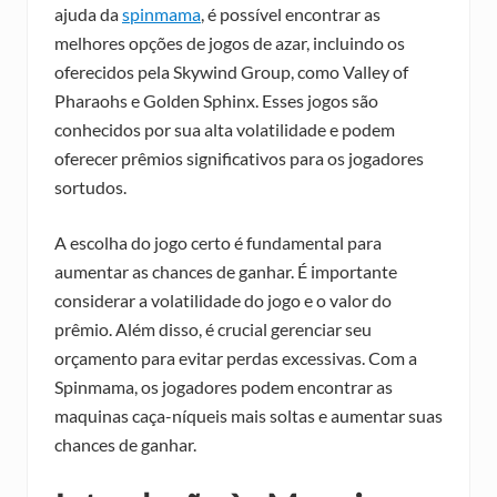
ajuda da
spinmama
, é possível encontrar as
melhores opções de jogos de azar, incluindo os
oferecidos pela Skywind Group, como Valley of
Pharaohs e Golden Sphinx. Esses jogos são
conhecidos por sua alta volatilidade e podem
oferecer prêmios significativos para os jogadores
sortudos.
A escolha do jogo certo é fundamental para
aumentar as chances de ganhar. É importante
considerar a volatilidade do jogo e o valor do
prêmio. Além disso, é crucial gerenciar seu
orçamento para evitar perdas excessivas. Com a
Spinmama, os jogadores podem encontrar as
maquinas caça-níqueis mais soltas e aumentar suas
chances de ganhar.