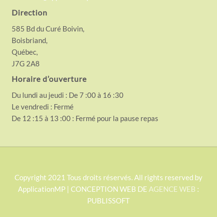
Direction
585 Bd du Curé Boivin,
Boisbriand,
Québec,
J7G 2A8
Horaire d’ouverture
Du lundi au jeudi : De 7 :00 à 16 :30
Le vendredi : Fermé
De 12 :15 à 13 :00 : Fermé pour la pause repas
S
Copyright 2021 Tous droits réservés. All rights reserved by
ApplicationMP | CONCEPTION WEB DE
AGENCE WEB
:
i
PUBLISSOFT
t