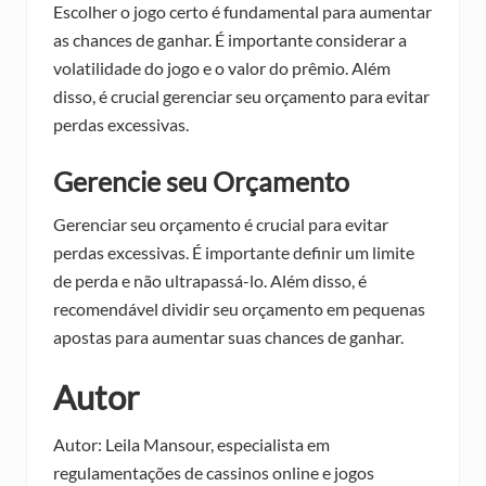
Escolher o jogo certo é fundamental para aumentar
as chances de ganhar. É importante considerar a
volatilidade do jogo e o valor do prêmio. Além
disso, é crucial gerenciar seu orçamento para evitar
perdas excessivas.
Gerencie seu Orçamento
Gerenciar seu orçamento é crucial para evitar
perdas excessivas. É importante definir um limite
de perda e não ultrapassá-lo. Além disso, é
recomendável dividir seu orçamento em pequenas
apostas para aumentar suas chances de ganhar.
Autor
Autor: Leila Mansour, especialista em
regulamentações de cassinos online e jogos