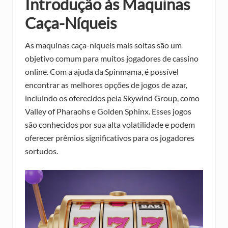
Introdução às Maquinas
Caça-Níqueis
As maquinas caça-níqueis mais soltas são um
objetivo comum para muitos jogadores de cassino
online. Com a ajuda da Spinmama, é possível
encontrar as melhores opções de jogos de azar,
incluindo os oferecidos pela Skywind Group, como
Valley of Pharaohs e Golden Sphinx. Esses jogos
são conhecidos por sua alta volatilidade e podem
oferecer prêmios significativos para os jogadores
sortudos.