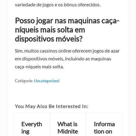
variedade de jogos e os bônus oferecidos.
Posso jogar nas maquinas caça-
níqueis mais solta em
dispositivos móveis?
Sim, muitos cassinos online oferecem jogos de azar
em dispositivos móveis, incluindo as maquinas
caça-níqueis mais solta.
Catégorie:
Uncategorized
You May Also Be Interested In:
Everyth
What is
Informa
ing
Midnite
tion on