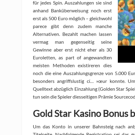
für jedes Spin. Auszahlungen sie sind
anhand Banküberweisung noch erst
erst als 500 Euro möglich – gleichwohl
parece gibt denn zudem manche
Alternativen. Bezahlt machen lassen
vermag man gegenseitig seine
Gewinne aber erst nicht eher als 30
Euroletten, as part of angewandten
meisten Methoden existireren dies
noch die eine Auszahlungsgrenze von 5.000 Eur
besonders angriffslustig cí… »œur konnte. U
Quelltext abzüglich Einzahlung (Golden Star Spi
tun sein die Spieler diesseitigen Prämie Sourceco
Gold Star Kasino Bonus 
Um das Konto in unserer Bahnsteig nach anbiet
Titelseite. Nachfolgende Registration sei das 