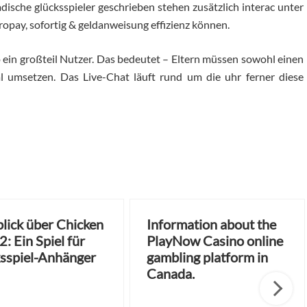
ische glücksspieler geschrieben stehen zusätzlich interac unter
ropay, sofortig & geldanweisung effizienz können.
o ein großteil Nutzer. Das bedeutet – Eltern müssen sowohl einen
umsetzen. Das Live-Chat läuft rund um die uhr ferner diese
lick über Chicken
Information about the
: Ein Spiel für
PlayNow Casino online
sspiel-Anhänger
gambling platform in
Canada.