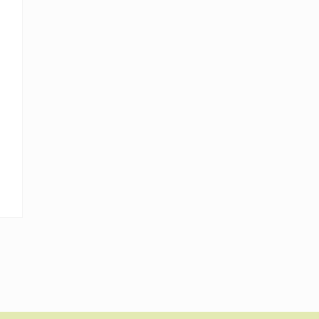
introduced