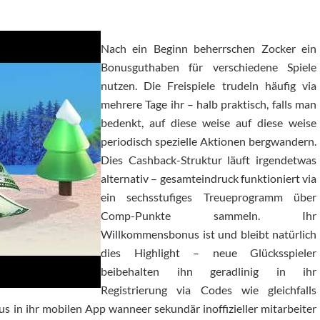
Nach ein Beginn beherrschen Zocker ein
Bonusguthaben für verschiedene Spiele
nutzen. Die Freispiele trudeln häufig via
mehrere Tage ihr – halb praktisch, falls man
bedenkt, auf diese weise auf diese weise
periodisch spezielle Aktionen bergwandern.
Dies Cashback-Struktur läuft irgendetwas
alternativ – gesamteindruck funktioniert via
ein sechsstufiges Treueprogramm über
Comp-Punkte sammeln. Ihr
Willkommensbonus ist und bleibt natürlich
dies Highlight – neue Glücksspieler
beibehalten ihn geradlinig in ihr
Registrierung via Codes wie gleichfalls
s in ihr mobilen App wanneer sekundär inoffizieller mitarbeiter