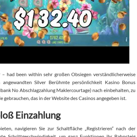
 – had been within sehr großen Obsiegen verständlicherweise
m angewandten Silver Berühmte persönlichkeit Kasino Bonus
elbank No Abschlagzahlung Maklercourtage) nach einbehalten, zu
de gebrauchen, das in der Website des Casinos angegeben ist.
bloß Einzahlung
en, navigieren Sie zur Schaltfläche „Registrieren“ nach der
gute Schrittgeschwindigkeit, um ganz Funktionen ihr Bahnsteig