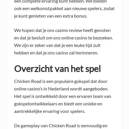
een complete ervaring kunt hebben. We bieden
ook een welkomstpakket aan nieuwe spelers, zodat
je kunt genieten van een extra bonus.
We hopen dat je ons casino review heeft genoten
en dat je besluit om ons online casino te bezoeken.
We zijn er zeker van dat je een leuke tijd zult
hebben en dat je ons casino zal herinneren.
Overzicht van het spel
Chicken Road is een populaire gokspel dat door
online casino’s in Nederland wordt aangeboden.
Het spel is ontwikkeld door een ervaren team van
gokspelontwikkelaars en biedt een unieke en
aantrekkelijke ervaring voor spelers.
De gameplay van Chicken Road is eenvoudig en