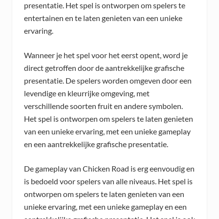
presentatie. Het spel is ontworpen om spelers te
entertainen en te laten genieten van een unieke
ervaring.
Wanneer je het spel voor het eerst opent, word je
direct getroffen door de aantrekkelijke grafische
presentatie. De spelers worden omgeven door een
levendige en kleurrijke omgeving, met
verschillende soorten fruit en andere symbolen.
Het spel is ontworpen om spelers te laten genieten
van een unieke ervaring, met een unieke gameplay
en een aantrekkelijke grafische presentatie.
De gameplay van Chicken Road is erg eenvoudig en
is bedoeld voor spelers van alle niveaus. Het spel is
ontworpen om spelers te laten genieten van een
unieke ervaring, met een unieke gameplay en een