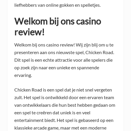
liefhebbers van online gokken en spelletjes.
Welkom bij ons casino
review!
Welkom bij ons casino review! Wij zijn blij om u te
presenteren aan ons nieuwste spel, Chicken Road.
Dit spel is een echte attractie voor alle spelers die
op zoek zijn naar een unieke en spannende
ervaring.
Chicken Road is een spel dat je niet snel vergeten
zult. Het spel is ontwikkeld door een ervaren team
van ontwikkelaars die hun best hebben gedaan om
een spel te creëren dat uniek is en veel
entertainment biedt. Het spel is gebaseerd op een
klassieke arcade game, maar met een moderne