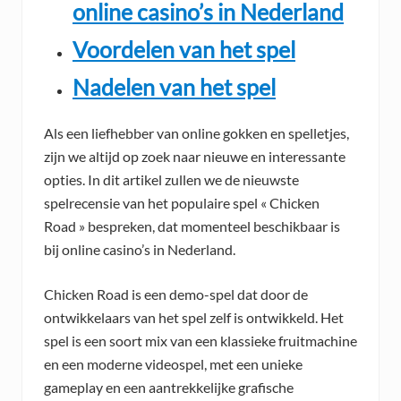
online casino’s in Nederland
Voordelen van het spel
Nadelen van het spel
Als een liefhebber van online gokken en spelletjes,
zijn we altijd op zoek naar nieuwe en interessante
opties. In dit artikel zullen we de nieuwste
spelrecensie van het populaire spel « Chicken
Road » bespreken, dat momenteel beschikbaar is
bij online casino’s in Nederland.
Chicken Road is een demo-spel dat door de
ontwikkelaars van het spel zelf is ontwikkeld. Het
spel is een soort mix van een klassieke fruitmachine
en een moderne videospel, met een unieke
gameplay en een aantrekkelijke grafische