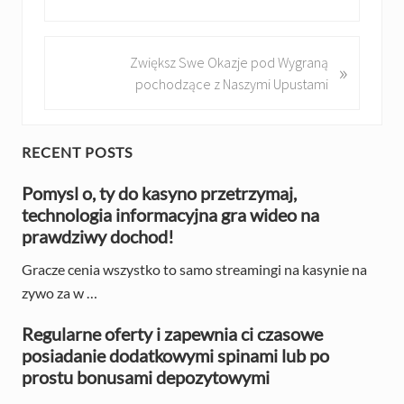
r
e
v
N
Zwiększ Swe Okazje pod Wygraną
»
i
e
pochodzące z Naszymi Upustami
o
x
u
t
s
P
P
RECENT POSTS
P
o
o
r
Pomysl o, ty do kasyno przetrzymaj,
s
s
technologia informacyjna gra wideo na
t
i
t
prawdziwy dochod!
:
:
m
Gracze cenia wszystko to samo streamingi na kasynie na
a
zywo za w …
r
Regularne oferty i zapewnia ci czasowe
y
posiadanie dodatkowymi spinami lub po
prostu bonusami depozytowymi
S