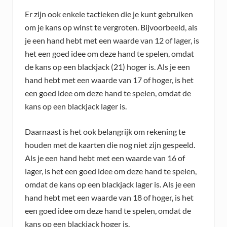
Er zijn ook enkele tactieken die je kunt gebruiken
om je kans op winst te vergroten. Bijvoorbeeld, als
je een hand hebt met een waarde van 12 of lager, is
het een goed idee om deze hand te spelen, omdat
de kans op een blackjack (21) hoger is. Als je een
hand hebt met een waarde van 17 of hoger, is het
een goed idee om deze hand te spelen, omdat de
kans op een blackjack lager is.
Daarnaast is het ook belangrijk om rekening te
houden met de kaarten die nog niet zijn gespeeld.
Als je een hand hebt met een waarde van 16 of
lager, is het een goed idee om deze hand te spelen,
omdat de kans op een blackjack lager is. Als je een
hand hebt met een waarde van 18 of hoger, is het
een goed idee om deze hand te spelen, omdat de
kans op een blackjack hoger is.