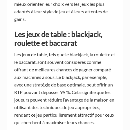
mieux orienter leur choix vers les jeux les plus
adaptés à leur style de jeu et à leurs attentes de
gains.
Les jeux de table : blackjack,
roulette et baccarat
Les jeux de table, tels que le blackjack, la roulette et
le baccarat, sont souvent considérés comme
offrant de meilleures chances de gagner comparé
aux machines à sous. Le blackjack, par exemple,
avec une stratégie de base optimale, peut offrir un
RTP pouvant dépasser 99 %. Cela signifie que les
joueurs peuvent réduire l’avantage de la maison en
utilisant des techniques de jeu appropriées,
rendant ce jeu particulièrement attractif pour ceux
qui cherchent à maximiser leurs chances.