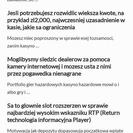
r
y
Jesli potrzebujesz rozwidlic wieksza kwote, na
przyklad zl2,000, najwczesniej uzasadnienie w
S
kasie, jakie sa ograniczenia
i
Mozesz miec poproszony w sprawie esej tozsamosci,
d
zanim kasyno …
e
Moglibysmy sledzic dealerow za pomoca
kamery internetowej i mozesz usta z nimi
b
przez pogawedka nienagrane
a
Portfolio gier hazardowych kasyno hazardowe mowi o i
r
albo gry i …
Sa to glownie slot rozszerzen w sprawie
najbardziej wysokim wskazniku RTP (Return
technologia informacyjna Player)
Motywacja jak depozytu dopasowuja poczatkowa wplate