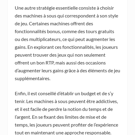
Une autre stratégie essentielle consiste à choisir
des machines à sous qui correspondent à son style
de jeu. Certaines machines offrent des
fonctionnalités bonus, comme des tours gratuits
ou des multiplicateurs, ce qui peut augmenter les
gains. En explorant ces fonctionnalités, les joueurs
peuvent trouver des jeux qui non seulement
offrent un bon RTP, mais aussi des occasions
d’augmenter leurs gains grâce à des éléments de jeu
supplémentaires.
Enfin, il est conseillé d’établir un budget et de s’y
tenir. Les machines à sous peuvent être addictives,
et il est facile de perdre la notion du temps et de
l’argent. En se fixant des limites de mise et de
temps, les joueurs peuvent profiter de l’expérience
tout en maintenant une approche responsable.