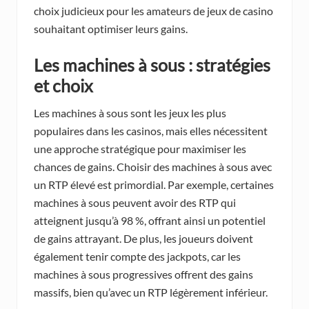
choix judicieux pour les amateurs de jeux de casino
souhaitant optimiser leurs gains.
Les machines à sous : stratégies
et choix
Les machines à sous sont les jeux les plus
populaires dans les casinos, mais elles nécessitent
une approche stratégique pour maximiser les
chances de gains. Choisir des machines à sous avec
un RTP élevé est primordial. Par exemple, certaines
machines à sous peuvent avoir des RTP qui
atteignent jusqu’à 98 %, offrant ainsi un potentiel
de gains attrayant. De plus, les joueurs doivent
également tenir compte des jackpots, car les
machines à sous progressives offrent des gains
massifs, bien qu’avec un RTP légèrement inférieur.