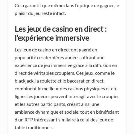
Cela garantit que même dans l’optique de gagner, le
plaisir du jeu reste intact.
Les jeux de casino en direct :
l’expérience immersive
Les jeux de casino en direct ont gagné en
popularité ces dernières années, offrant une
expérience de jeu immersive grâce à la diffusion en
direct de véritables croupiers. Ces jeux, comme le
blackjack, la roulette et le baccarat en direct,
combinent le meilleur des casinos physiques et en
ligne. Les joueurs peuvent interagir avec le croupier
et les autres participants, créant ainsi une
ambiance dynamique et sociale, tout en bénéficiant
d’un RTP intéressant similaire à celui des jeux de
table traditionnels.