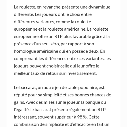
La roulette, en revanche, présente une dynamique
différente. Les joueurs ont le choix entre
différentes variantes, comme la roulette
européenne et la roulette américaine. La roulette
européenne offre un RTP plus favorable grâce à la
présence d’un seul zéro, par rapport à son
homologue américaine qui en possède deux. En
comprenant les différences entre ces variantes, les
joueurs peuvent choisir celle qui leur offre le
meilleur taux de retour sur investissement.
Le baccarat, un autre jeu de table populaire, est
réputé pour sa simplicité et ses bonnes chances de
gains. Avec des mises sur le joueur, la banque ou
l’égalité, le baccarat présente également un RTP
intéressant, souvent supérieur à 98 %. Cette
combinaison de simplicité et d’efficacité en fait un