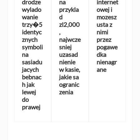
drodze
na
internet
wylado
przykla
owej i
wanie
d
mozesz
trzy�5
zl2,000
usta z
identyc
,
nimi
znych
najwcze
przez
symboli
sniej
pogawe
na
uzasad
dka
sasiadu
nienie
nienagr
jacych
w kasie,
ane
bebnac
jakie sa
h jak
ogranic
lewej
zenia
do
prawej