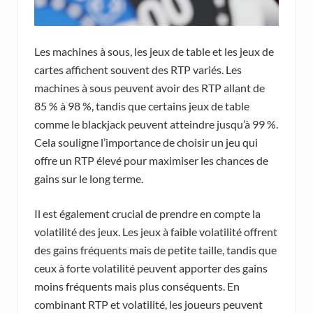
Les machines à sous, les jeux de table et les jeux de
cartes affichent souvent des RTP variés. Les
machines à sous peuvent avoir des RTP allant de
85 % à 98 %, tandis que certains jeux de table
comme le blackjack peuvent atteindre jusqu’à 99 %.
Cela souligne l’importance de choisir un jeu qui
offre un RTP élevé pour maximiser les chances de
gains sur le long terme.
Il est également crucial de prendre en compte la
volatilité des jeux. Les jeux à faible volatilité offrent
des gains fréquents mais de petite taille, tandis que
ceux à forte volatilité peuvent apporter des gains
moins fréquents mais plus conséquents. En
combinant RTP et volatilité, les joueurs peuvent