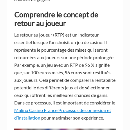
Comprendre le concept de
retour au joueur
Le retour au joueur (RTP) est un indicateur
essentiel lorsque l’on choisit un jeu de casino. Il
représente le pourcentage des mises qui seront
retournées aux joueurs sur une période prolongée.
Par exemple, un jeu avec un RTP de 96 % signifie
que, sur 100 euros misés, 96 euros sont restitués
aux joueurs. Cela permet de comparer la rentabilité
potentielle des différents jeux et de sélectionner
ceux qui offrent les meilleures chances de gains.
Dans ce processus, il est important de considérer le
Malina Casino France Processus de connexion et
d’installation
pour maximiser son expérience.