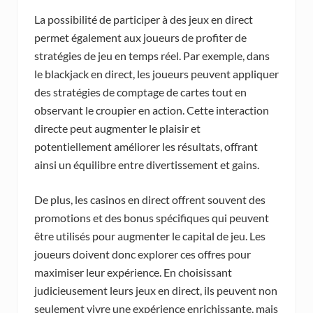
La possibilité de participer à des jeux en direct
permet également aux joueurs de profiter de
stratégies de jeu en temps réel. Par exemple, dans
le blackjack en direct, les joueurs peuvent appliquer
des stratégies de comptage de cartes tout en
observant le croupier en action. Cette interaction
directe peut augmenter le plaisir et
potentiellement améliorer les résultats, offrant
ainsi un équilibre entre divertissement et gains.
De plus, les casinos en direct offrent souvent des
promotions et des bonus spécifiques qui peuvent
être utilisés pour augmenter le capital de jeu. Les
joueurs doivent donc explorer ces offres pour
maximiser leur expérience. En choisissant
judicieusement leurs jeux en direct, ils peuvent non
seulement vivre une expérience enrichissante, mais