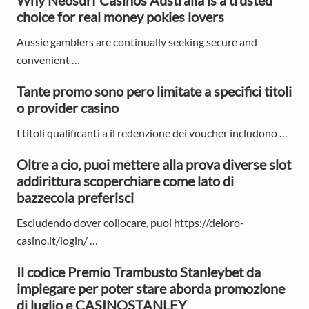
Why Neosurf Casinos Australia is a trusted
:
choice for real money pokies lovers
:
i
Aussie gamblers are continually seeking secure and
m
convenient …
a
Tante promo sono pero limitate a specifici titoli
r
o provider casino
y
I titoli qualificanti a il redenzione dei voucher includono …
S
Oltre a cio, puoi mettere alla prova diverse slot
i
addirittura scoperchiare come lato di
bazzecola preferisci
d
e
Escludendo dover collocare, puoi https://deloro-
casino.it/login/ …
b
Il codice Premio Trambusto Stanleybet da
a
impiegare per poter stare aborda promozione
r
di luglio e CASINOSTANLEY