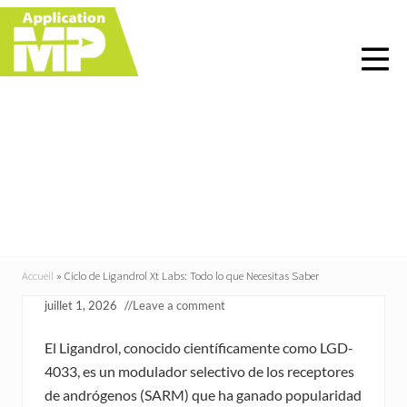
Menu
Skip
Skip
Skip
Skip
to
to
to
to
right
main
primary
footer
header
content
sidebar
navigation
Ciclo de Ligandrol Xt
Labs: Todo lo que
Necesitas Saber
Accueil
»
Ciclo de Ligandrol Xt Labs: Todo lo que Necesitas Saber
juillet 1, 2026
//
Leave a comment
El Ligandrol, conocido científicamente como LGD-
4033, es un modulador selectivo de los receptores
de andrógenos (SARM) que ha ganado popularidad