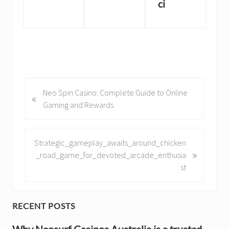
ci
P
Neo Spin Casino: Complete Guide to Online
«
r
Gaming and Rewards
e
v
i
N
Strategic_gameplay_awaits_around_chicken
»
o
e
_road_game_for_devoted_arcade_enthusia
u
x
st
s
t
P
P
o
o
P
RECENT POSTS
s
s
r
t
t