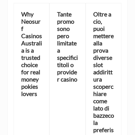
Why
Tante
Oltre a
Neosur
promo
cio,
f
sono
puoi
Casinos
pero
mettere
Australi
limitate
alla
a is a
a
prova
trusted
specifici
diverse
choice
titoli o
slot
for real
provide
addiritt
money
r casino
ura
pokies
scoperc
lovers
hiare
come
lato di
bazzeco
la
preferis