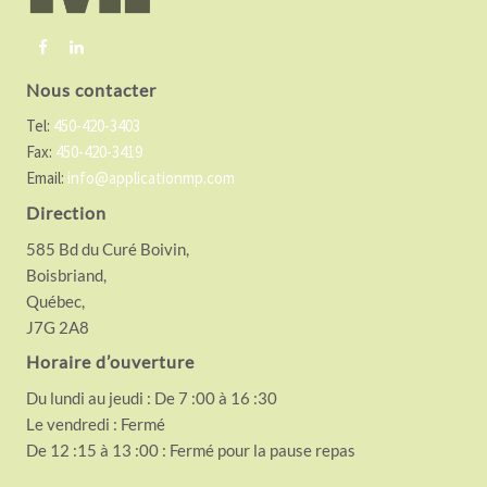
e
r
Nous contacter
Tel:
450-420-3403
Fax:
450-420-3419
Email:
info@applicationmp.com
Direction
585 Bd du Curé Boivin,
Boisbriand,
Québec,
J7G 2A8
Horaire d’ouverture
Du lundi au jeudi : De 7 :00 à 16 :30
Le vendredi : Fermé
De 12 :15 à 13 :00 : Fermé pour la pause repas