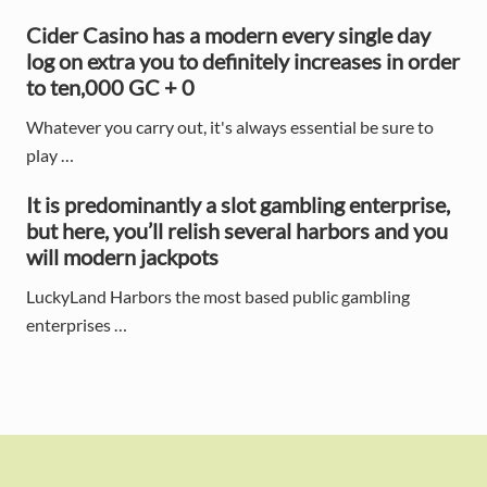
r
Cider Casino has a modern every single day
log on extra you to definitely increases in order
to ten,000 GC + 0
Whatever you carry out, it's always essential be sure to
play …
It is predominantly a slot gambling enterprise,
but here, you’ll relish several harbors and you
will modern jackpots
LuckyLand Harbors the most based public gambling
enterprises …
F