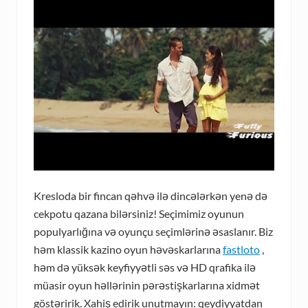
Kresloda bir fincan qəhvə ilə dincələrkən yenə də
cekpotu qazana bilərsiniz! Seçimimiz oyunun
populyarlığına və oyunçu seçimlərinə əsaslanır. Biz
həm klassik kazino oyun həvəskarlarına
fastloto
,
həm də yüksək keyfiyyətli səs və HD qrafika ilə
müasir oyun həllərinin pərəstişkarlarına xidmət
göstəririk. Xahiş edirik unutmayın: qeydiyyatdan