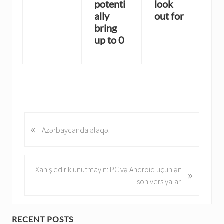
potenti
look
ally
out for
bring
up to 0
«
P
Azərbaycanda əlaqə.
r
e
v
N
Xahiş edirik unutmayın: PC və Android üçün ən
»
i
e
son versiyalar.
o
x
u
t
s
P
P
RECENT POSTS
P