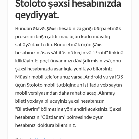
Stoloto şəxsi hesabınızda
qeydiyyat.
Bundan əlavə, şəxsi hesabınıza girişi bərpa etmək
prosesini başa çatdırmaq üçün kodu müvafiq
sahəyə daxil edin. Bunu etmək üçün şəxsi
hesabınızın əsas səhifəsinə keçin və "Profil" linkinə
klikləyin. E-poçt ünvanınızı dəyişdirmisinizsə, onu
şəxsi hesabınızda asanlıqla yeniləyə bilərsiniz.
Müasir mobil telefonunuz varsa, Android və ya iOS
üçün Stoloto mobil tətbiqindən istifadə veb saytın
mobil versiyasından daha rahat olacaq. Alınmış
bileti yoxlaya biləcəyiniz şəxsi hesabınızın
"Biletlərim" bölməsinə yönləndiriləcəksiniz. Şəxsi
hesabınızın "Cüzdanım" bölməsində oyun
hesabınızı doldura bilərsiniz.