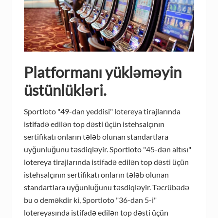
Platformanı yükləməyin
üstünlükləri.
Sportloto "49-dan yeddisi" lotereya tirajlarında
istifadə edilən top dəsti üçün istehsalçının
sertifikatı onların tələb olunan standartlara
uyğunluğunu təsdiqləyir. Sportloto "45-dən altısı"
lotereya tirajlarında istifadə edilən top dəsti üçün
istehsalçının sertifikatı onların tələb olunan
standartlara uyğunluğunu təsdiqləyir. Təcrübədə
bu o deməkdir ki, Sportloto "36-dan 5-i"
lotereyasında istifadə edilən top dəsti üçün