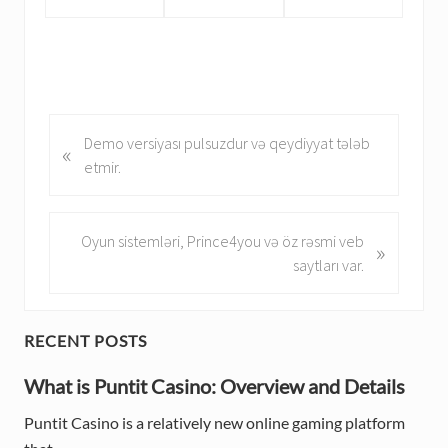
P
Demo versiyası pulsuzdur və qeydiyyat tələb
«
r
etmir.
e
v
i
N
Oyun sistemləri, Prince4you və öz rəsmi veb
»
o
e
saytları var.
u
x
s
t
P
P
P
RECENT POSTS
o
o
r
s
What is Puntit Casino: Overview and Details
s
t
t
i
Puntit Casino is a relatively new online gaming platform
:
: