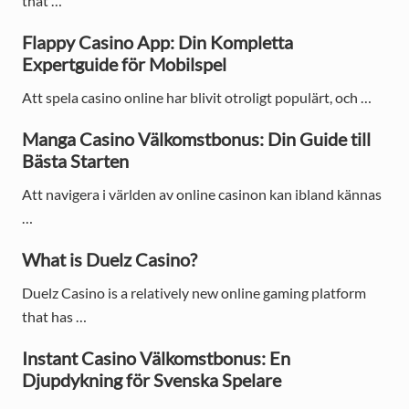
that …
m
a
Flappy Casino App: Din Kompletta
Expertguide för Mobilspel
r
Att spela casino online har blivit otroligt populärt, och …
y
S
Manga Casino Välkomstbonus: Din Guide till
Bästa Starten
i
Att navigera i världen av online casinon kan ibland kännas
d
…
e
What is Duelz Casino?
b
Duelz Casino is a relatively new online gaming platform
a
that has …
r
Instant Casino Välkomstbonus: En
Djupdykning för Svenska Spelare