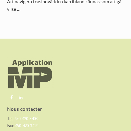
Att navigera i casinovärlden kan ibland kännas som att gå
vilse …
F
o
o
t
e
r
Nous contacter
Tel:
450-420-3403
Fax:
450-420-3419