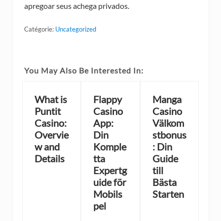
apregoar seus achega privados.
Catégorie:
Uncategorized
You May Also Be Interested In:
What is
Flappy
Manga
Puntit
Casino
Casino
Casino:
App:
Välkom
Overvie
Din
stbonus
w and
Komple
: Din
Details
tta
Guide
Expertg
till
uide för
Bästa
Mobils
Starten
pel