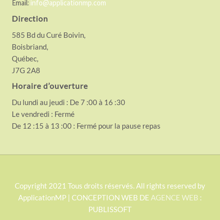
Email:
info@applicationmp.com
Direction
585 Bd du Curé Boivin,
Boisbriand,
Québec,
J7G 2A8
Horaire d’ouverture
Du lundi au jeudi : De 7 :00 à 16 :30
Le vendredi : Fermé
De 12 :15 à 13 :00 : Fermé pour la pause repas
S
Copyright 2021 Tous droits réservés. All rights reserved by
ApplicationMP | CONCEPTION WEB DE
AGENCE WEB
:
i
PUBLISSOFT
t