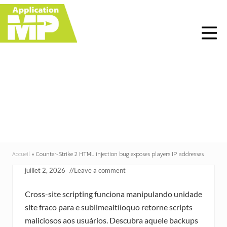
Menu
Skip
Skip
Skip
Skip
to
to
to
to
right
main
primary
footer
header
content
sidebar
navigation
Counter-Strike 2 HTML
injection bug exposes
players IP addresses
Accueil
»
Counter-Strike 2 HTML injection bug exposes players IP addresses
juillet 2, 2026
//
Leave a comment
Cross-site scripting funciona manipulando unidade
site fraco para e sublimealtííoquo retorne scripts
maliciosos aos usuários. Descubra aquele backups