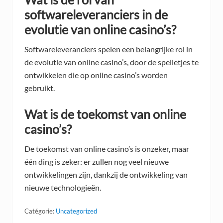
softwareleveranciers in de
evolutie van online casino’s?
Softwareleveranciers spelen een belangrijke rol in
de evolutie van online casino’s, door de spelletjes te
ontwikkelen die op online casino’s worden
gebruikt.
Wat is de toekomst van online
casino’s?
De toekomst van online casino’s is onzeker, maar
één ding is zeker: er zullen nog veel nieuwe
ontwikkelingen zijn, dankzij de ontwikkeling van
nieuwe technologieën.
Catégorie:
Uncategorized