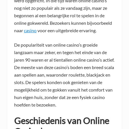
werd opgericht. In die tijd waren online casino’s
nog niet zo populair als ze vandaag zijn, maar ze
begonnen al een belangrijke rol te spelen in de
online gokwereld. Bezoekers kunnen bijvoorbeeld
naar
casino
voor een uitgebreide ervaring.
De populariteit van online casino’s groeide
langzaam maar zeker, en tegen het einde van de
jaren 90 waren er al tientallen online casino’s actief.
De meeste van deze casino’s boden een breed scala
aan spellen aan, waaronder roulette, blackjack en
slots. De spelers konden ook genieten van de
mogelijkheid om te gokken vanuit het comfort van
hun eigen huis, zonder dat ze een fysiek casino
hoefden te bezoeken.
Geschiedenis van Online