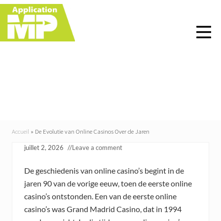
Menu
Skip
Skip
Skip
Skip
to
to
to
to
right
main
primary
footer
header
content
sidebar
navigation
De Evolutie van Online
Casinos Over de Jaren
Accueil
»
De Evolutie van Online Casinos Over de Jaren
juillet 2, 2026
//
Leave a comment
De geschiedenis van online casino’s begint in de
jaren 90 van de vorige eeuw, toen de eerste online
casino’s ontstonden. Een van de eerste online
casino’s was Grand Madrid Casino, dat in 1994