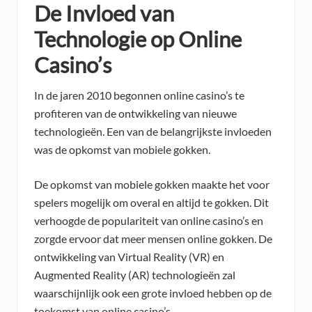
De Invloed van
Technologie op Online
Casino’s
In de jaren 2010 begonnen online casino’s te
profiteren van de ontwikkeling van nieuwe
technologieën. Een van de belangrijkste invloeden
was de opkomst van mobiele gokken.
De opkomst van mobiele gokken maakte het voor
spelers mogelijk om overal en altijd te gokken. Dit
verhoogde de populariteit van online casino’s en
zorgde ervoor dat meer mensen online gokken. De
ontwikkeling van Virtual Reality (VR) en
Augmented Reality (AR) technologieën zal
waarschijnlijk ook een grote invloed hebben op de
toekomst van online casino’s.