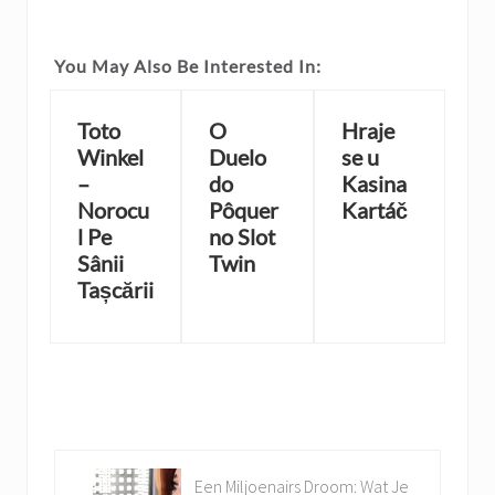
You May Also Be Interested In:
Toto
O
Hraje
Winkel
Duelo
se u
–
do
Kasina
Norocu
Pôquer
Kartáč
l Pe
no Slot
Sânii
Twin
Tașcării
P
Een Miljoenairs Droom: Wat Je