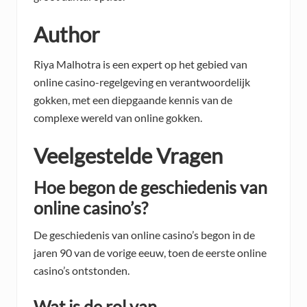
Author
Riya Malhotra is een expert op het gebied van
online casino-regelgeving en verantwoordelijk
gokken, met een diepgaande kennis van de
complexe wereld van online gokken.
Veelgestelde Vragen
Hoe begon de geschiedenis van
online casino’s?
De geschiedenis van online casino’s begon in de
jaren 90 van de vorige eeuw, toen de eerste online
casino’s ontstonden.
Wat is de rol van