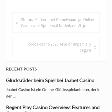
P
Slotrush Casino is het Geloofwaardige Online
«
r
Casino voor Spelers uit Nederland, Altijd
e
v
i
N
cocoa casino 2026: revisión imparcial y
»
o
e
segura
u
x
s
t
P
P
P
RECENT POSTS
o
o
r
s
Glücksräder beim Spiel bei Jaabet Casino
s
t
t
i
Jaabet Casino ist ein Online-Glücksspielanbieter, der in
:
:
den …
m
a
Regent Play Casino Overview: Features and