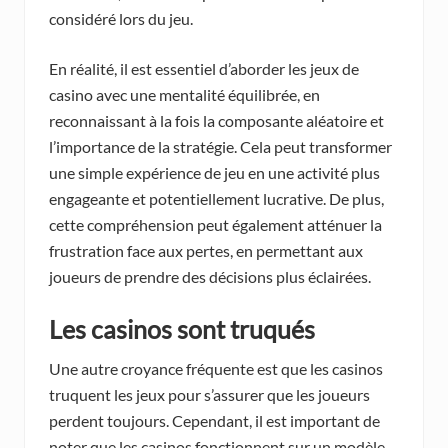
considéré lors du jeu.
En réalité, il est essentiel d’aborder les jeux de
casino avec une mentalité équilibrée, en
reconnaissant à la fois la composante aléatoire et
l’importance de la stratégie. Cela peut transformer
une simple expérience de jeu en une activité plus
engageante et potentiellement lucrative. De plus,
cette compréhension peut également atténuer la
frustration face aux pertes, en permettant aux
joueurs de prendre des décisions plus éclairées.
Les casinos sont truqués
Une autre croyance fréquente est que les casinos
truquent les jeux pour s’assurer que les joueurs
perdent toujours. Cependant, il est important de
noter que les casinos fonctionnent sur un modèle