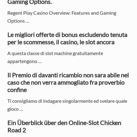
Gaming Options.
r
Regent Play Casino Overview: Features and Gaming
y
Options …
S
Le migliori offerte di bonus escludendo tenuta
i
per le scommesse, il casino, le slot ancora
d
A questa classe di slot machine gratuitamente
e
appartengono …
b
Il Premio di davanti ricambio non sara abile nel
caso che non verra ammogliato fra proverbio
a
confine
r
Ti consigliamo di indagare singolarmente ed svelare quale
gioco …
Ein Überblick über den Online-Slot Chicken
Road 2