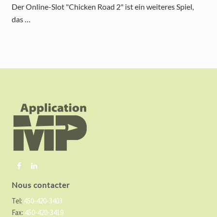
Der Online-Slot "Chicken Road 2" ist ein weiteres Spiel,
das …
F
o
o
t
e
r
Nous contacter
Tel:
450-420-3403
Fax:
450-420-3419