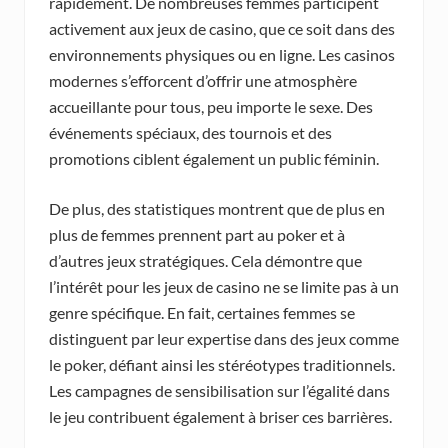
rapidement. De nombreuses femmes participent
activement aux jeux de casino, que ce soit dans des
environnements physiques ou en ligne. Les casinos
modernes s’efforcent d’offrir une atmosphère
accueillante pour tous, peu importe le sexe. Des
événements spéciaux, des tournois et des
promotions ciblent également un public féminin.
De plus, des statistiques montrent que de plus en
plus de femmes prennent part au poker et à
d’autres jeux stratégiques. Cela démontre que
l’intérêt pour les jeux de casino ne se limite pas à un
genre spécifique. En fait, certaines femmes se
distinguent par leur expertise dans des jeux comme
le poker, défiant ainsi les stéréotypes traditionnels.
Les campagnes de sensibilisation sur l’égalité dans
le jeu contribuent également à briser ces barrières.