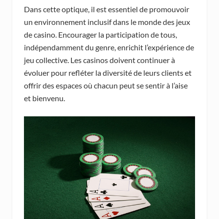
Dans cette optique, il est essentiel de promouvoir
un environnement inclusif dans le monde des jeux
de casino. Encourager la participation de tous,
indépendamment du genre, enrichit l’expérience de
jeu collective. Les casinos doivent continuer à
évoluer pour refléter la diversité de leurs clients et
offrir des espaces où chacun peut se sentir à l’aise
et bienvenu.