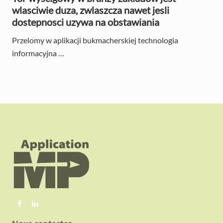
wlasciwie duza, zwlaszcza nawet jesli
dostepnosci uzywa na obstawiania
Przelomy w aplikacji bukmacherskiej technologia
informacyjna …
F
o
o
t
e
r