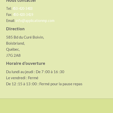
Nous contacter
Tel:
450-420-3403
Fax:
450-420-3419
Email:
info@applicationmp.com
Direction
585 Bd du Curé Boivin,
Boisbriand,
Québec,
J7G 2A8
Horaire d’ouverture
Du lundi au jeudi : De 7 :00 à 16 :30
Le vendredi : Fermé
De 12 :15 à 13 :00 : Fermé pour la pause repas