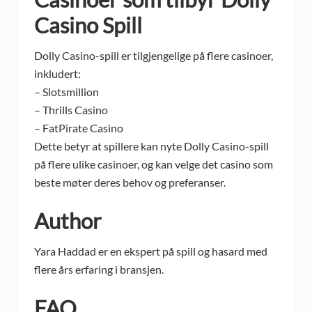
Casino Spill
Dolly Casino-spill er tilgjengelige på flere casinoer,
inkludert:
– Slotsmillion
– Thrills Casino
– FatPirate Casino
Dette betyr at spillere kan nyte Dolly Casino-spill
på flere ulike casinoer, og kan velge det casino som
beste møter deres behov og preferanser.
Author
Yara Haddad er en ekspert på spill og hasard med
flere års erfaring i bransjen.
FAQ