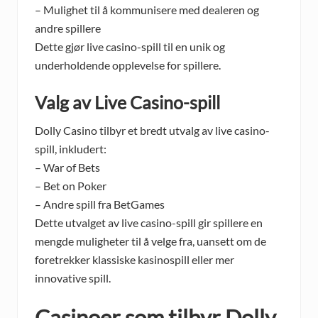
– Mulighet til å kommunisere med dealeren og
andre spillere
Dette gjør live casino-spill til en unik og
underholdende opplevelse for spillere.
Valg av Live Casino-spill
Dolly Casino tilbyr et bredt utvalg av live casino-
spill, inkludert:
– War of Bets
– Bet on Poker
– Andre spill fra BetGames
Dette utvalget av live casino-spill gir spillere en
mengde muligheter til å velge fra, uansett om de
foretrekker klassiske kasinospill eller mer
innovative spill.
Casinoer som tilbyr Dolly