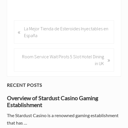
P
La Mejor Tienda de Esteroides Inyectables en
«
r
España
e
v
i
N
Room Service Wait Pirots 5 Slot Hotel Dining
»
o
e
in UK
u
x
s
t
P
P
P
RECENT POSTS
o
o
r
s
Overview of Stardust Casino Gaming
s
t
Establishment
t
i
:
:
The Stardust Casino is a renowned gaming establishment
m
that has …