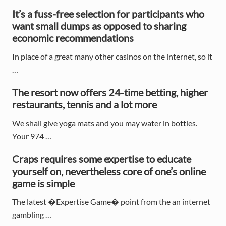
a
It’s a fuss-free selection for participants who
r
want small dumps as opposed to sharing
y
economic recommendations
S
In place of a great many other casinos on the internet, so it
…
i
d
The resort now offers 24-time betting, higher
restaurants, tennis and a lot more
e
We shall give yoga mats and you may water in bottles.
b
Your 974 …
a
Craps requires some expertise to educate
r
yourself on, nevertheless core of one’s online
game is simple
The latest �Expertise Game� point from the an internet
gambling …