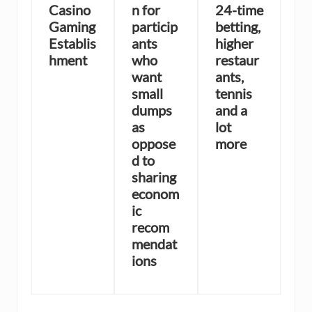
Casino
n for
24-time
Gaming
particip
betting,
Establis
ants
higher
hment
who
restaur
want
ants,
small
tennis
dumps
and a
as
lot
oppose
more
d to
sharing
econom
ic
recom
mendat
ions