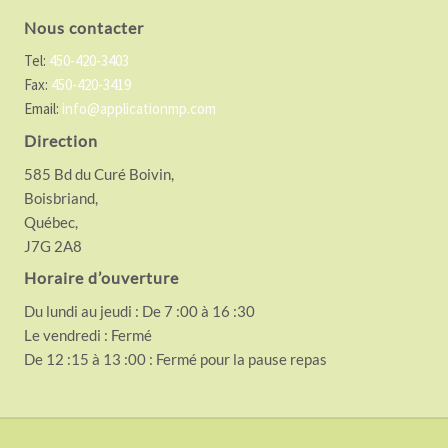
Nous contacter
Tel:
450-420-3403
Fax:
450-420-3419
Email:
info@applicationmp.com
Direction
585 Bd du Curé Boivin,
Boisbriand,
Québec,
J7G 2A8
Horaire d’ouverture
Du lundi au jeudi : De 7 :00 à 16 :30
Le vendredi : Fermé
De 12 :15 à 13 :00 : Fermé pour la pause repas