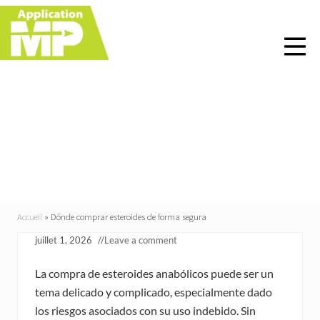
Menu
Skip
Skip
Skip
Skip
to
to
to
to
right
main
primary
footer
header
content
sidebar
navigation
Dónde comprar
esteroides de forma
segura
Accueil
»
Dónde comprar esteroides de forma segura
juillet 1, 2026
//
Leave a comment
La compra de esteroides anabólicos puede ser un
tema delicado y complicado, especialmente dado
los riesgos asociados con su uso indebido. Sin