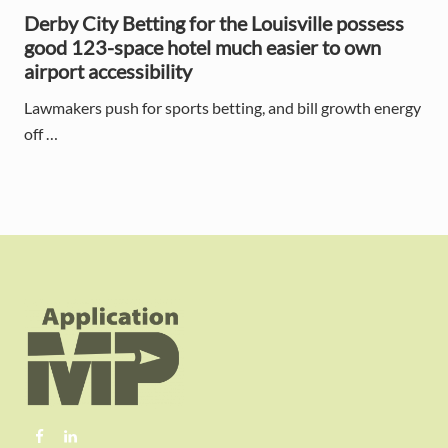
Derby City Betting for the Louisville possess
good 123-space hotel much easier to own
airport accessibility
Lawmakers push for sports betting, and bill growth energy
off …
F
o
o
t
e
r