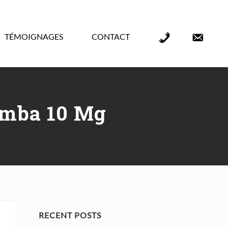
TÉMOIGNAGES
CONTACT
Élément
Élément
de
de
menu
menu
romba 10 Mg
Primary
RECENT POSTS