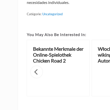
necesidades individuales.
Catégorie:
Uncategorized
You May Also Be Interested In:
 just for
Bekannte Merkmale der
Włoch
and is
Online-Spielothek
wikin
ailable
Chicken Road 2
Auto
from