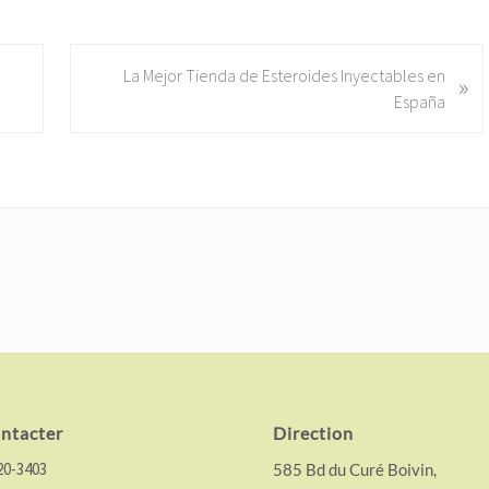
N
La Mejor Tienda de Esteroides Inyectables en
»
e
España
x
t
P
o
s
t
:
ntacter
Direction
20-3403
585 Bd du Curé Boivin,