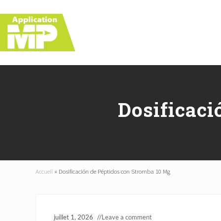
Skip
Skip
Skip
Skip
to
to
to
to
right
main
primary
footer
header
content
sidebar
navigation
Dosificaci
Accueil
»
Dosificación de Péptidos con Stromba 10 Mg
juillet 1, 2026
//
Leave a comment