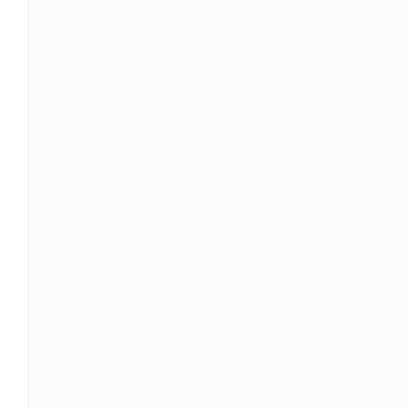
favorite article 422258
Definition und