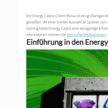
Der Energy Casino Ostern Bonus ist ein großartiger 
genießen. Mit einer breiten Auswahl an Spielen vo
Gaming bietet Energy Casino eine einzigartige Erfah
interessieren, können Sie
den vollen Beitrag lesen
,
Einführung in den Energ