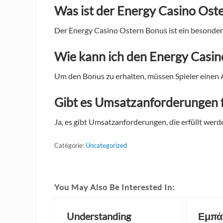
Was ist der Energy Casino Ost
Der Energy Casino Ostern Bonus ist ein besonderer
Wie kann ich den Energy Casin
Um den Bonus zu erhalten, müssen Spieler einen A
Gibt es Umsatzanforderungen 
Ja, es gibt Umsatzanforderungen, die erfüllt wer
Catégorie:
Uncategorized
You May Also Be Interested In:
s and
Understanding
Εμπά