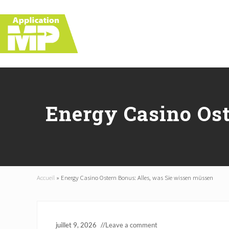
Skip
Skip
Skip
Skip
to
to
to
to
right
main
primary
footer
header
content
sidebar
navigation
Energy Casino Ost
Accueil
»
Energy Casino Ostern Bonus: Alles, was Sie wissen müssen
juillet 9, 2026
//
Leave a comment