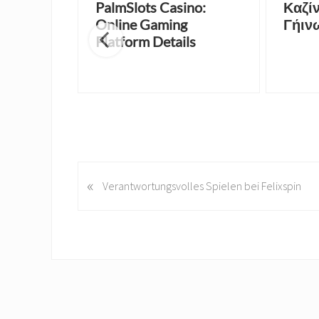
icy
PalmSlots Casino:
Καζί
Online Gaming
Γήιν
Platform Details
«
P
Verantwortungsvolles Spielen bei Felixspin
r
e
v
i
o
u
s
P