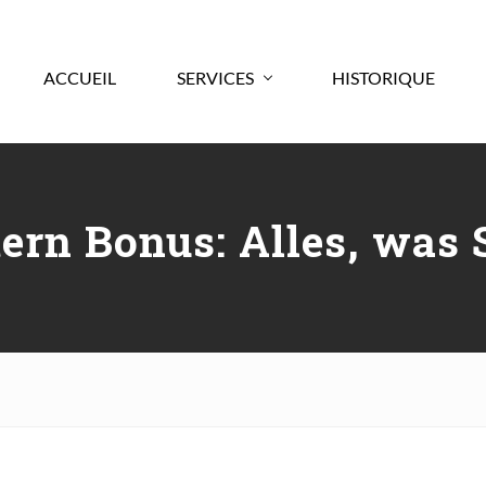
ACCUEIL
SERVICES
HISTORIQUE
ern Bonus: Alles, was