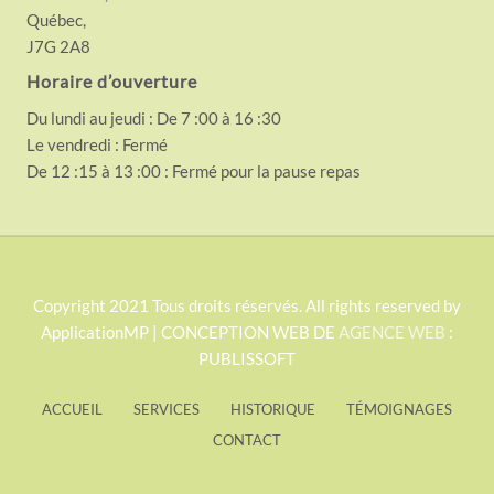
Québec,
J7G 2A8
Horaire d’ouverture
Du lundi au jeudi : De 7 :00 à 16 :30
Le vendredi : Fermé
De 12 :15 à 13 :00 : Fermé pour la pause repas
S
Copyright 2021 Tous droits réservés. All rights reserved by
ApplicationMP | CONCEPTION WEB DE
AGENCE WEB
:
i
PUBLISSOFT
t
e
ACCUEIL
SERVICES
HISTORIQUE
TÉMOIGNAGES
F
CONTACT
o