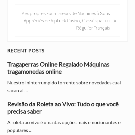
v
i
N
Mes propres Fournisseurs de Machines à Sous
»
o
e
Appréciés de VipLuck Casino, Classés par un
u
x
Régulier Français
s
t
P
P
o
o
P
RECENT POSTS
s
s
r
t
Tragaperras Online Regalado Máquinas
t
:
tragamonedas online
:
i
Nuestro ininterrumpido torrente sobre novedades cual
m
sacan al …
a
Revisão da Roleta ao Vivo: Tudo o que você
r
precisa saber
y
A roleta ao vivo é uma das opções mais emocionantes e
S
populares …