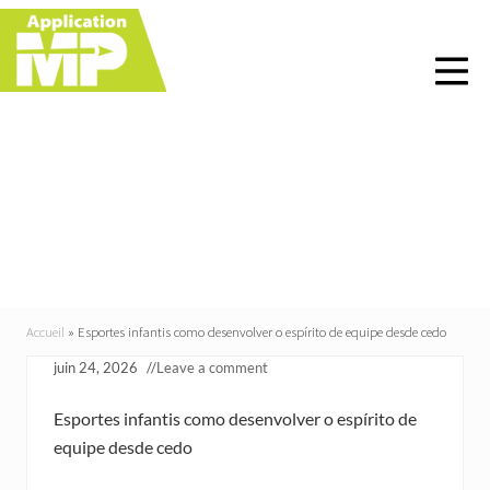
Menu
Skip
Skip
Skip
Skip
to
to
to
to
right
main
primary
footer
header
content
sidebar
navigation
Esportes infantis como
desenvolver o espírito
de equipe desde cedo
Accueil
»
Esportes infantis como desenvolver o espírito de equipe desde cedo
juin 24, 2026
//
Leave a comment
Esportes infantis como desenvolver o espírito de
equipe desde cedo