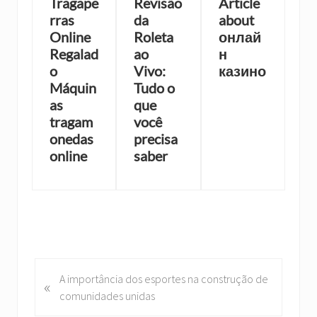
Tragape
Revisão
Article
rras
da
about
Online
Roleta
онлай
Regalad
ao
н
o
Vivo:
казино
Máquin
Tudo o
as
que
tragam
você
onedas
precisa
online
saber
P
A importância dos esportes na construção de
«
r
comunidades unidas
e