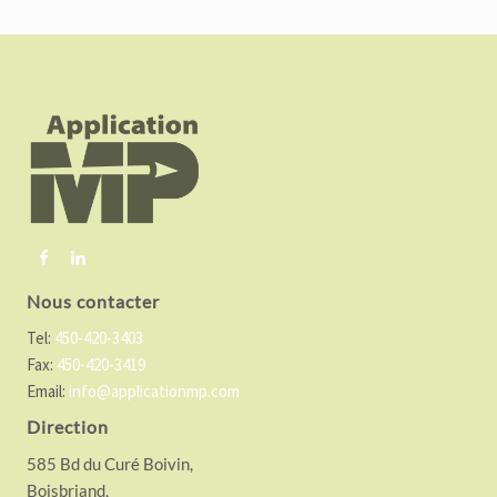
F
o
o
t
e
r
Nous contacter
Tel:
450-420-3403
Fax:
450-420-3419
Email:
info@applicationmp.com
Direction
585 Bd du Curé Boivin,
Boisbriand,