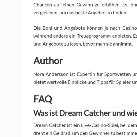
Chancen auf einen Gewinn zu erhöhen. Es lohn
vergleichen, um das beste Angebot zu finden.
Die Boni und Angebote können je nach Casino 
während andere ein Treueprogramm anbieten. Es
und Angebote zu lesen, bevor man sie annimmt.
Author
Nora Andersson ist Expertin für Sportwetten un
bietet wertvolle Einblicke und Tipps für Spieler,
FAQ
Was ist Dream Catcher und wie 
Dream Catcher ist ein Live-Casino-Spiel, bei dem
dreht ein Geldrad, um den Gewinner zu bestimme