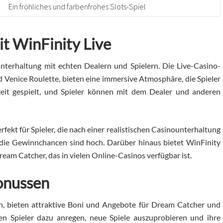
Ein fröhliches und farbenfrohes Slots-Spiel
t WinFinity Live
unterhaltung mit echten Dealern und Spielern. Die Live-Casino-
 Venice Roulette, bieten eine immersive Atmosphäre, die Spieler
tzeit gespielt, und Spieler können mit dem Dealer und anderen
rfekt für Spieler, die nach einer realistischen Casinounterhaltung
d die Gewinnchancen sind hoch. Darüber hinaus bietet WinFinity
ream Catcher, das in vielen Online-Casinos verfügbar ist.
onussen
on, bieten attraktive Boni und Angebote für Dream Catcher und
en Spieler dazu anregen, neue Spiele auszuprobieren und ihre