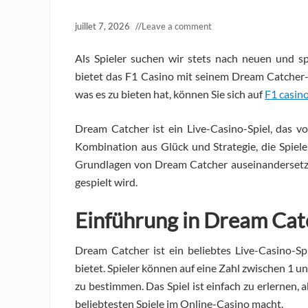
juillet 7, 2026
//
Leave a comment
Als Spieler suchen wir stets nach neuen und s
bietet das F1 Casino mit seinem Dream Catcher-Sp
was es zu bieten hat, können Sie sich auf
F1 casin
Dream Catcher ist ein Live-Casino-Spiel, das von
Kombination aus Glück und Strategie, die Spiele
Grundlagen von Dream Catcher auseinandersetzen
gespielt wird.
Einführung in Dream Cat
Dream Catcher ist ein beliebtes Live-Casino-Sp
bietet. Spieler können auf eine Zahl zwischen 1 
zu bestimmen. Das Spiel ist einfach zu erlernen,
beliebtesten Spiele im Online-Casino macht.