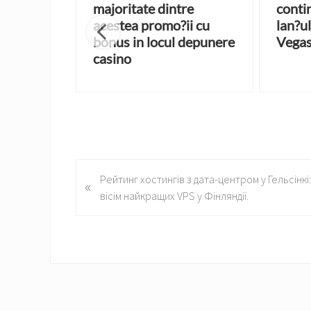
Gratuite
majoritate dintre
conti
acestea promo?ii cu
lan?ul
bonus in locul depunere
Vega
casino
P
Рейтинг хостингів з дата-центром у Гельсінкі:
«
r
вісім найкращих VPS у Фінляндії.
e
v
i
o
u
s