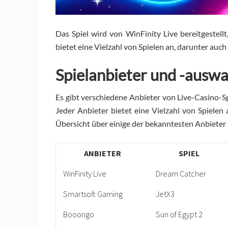
Das Spiel wird von WinFinity Live bereitgestell
bietet eine Vielzahl von Spielen an, darunter auch
Spielanbieter und -auswa
Es gibt verschiedene Anbieter von Live-Casino-S
Jeder Anbieter bietet eine Vielzahl von Spielen
Übersicht über einige der bekanntesten Anbieter 
ANBIETER
SPIEL
WinFinity Live
Dream Catcher
Smartsoft Gaming
JetX3
Booongo
Sun of Egypt 2