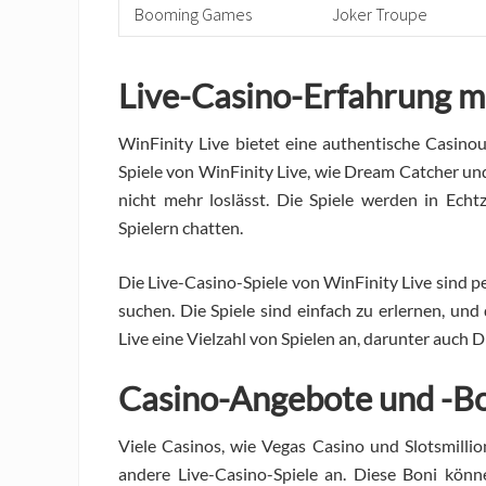
Booming Games
Joker Troupe
Live-Casino-Erfahrung mi
WinFinity Live bietet eine authentische Casino
Spiele von WinFinity Live, wie Dream Catcher und
nicht mehr loslässt. Die Spiele werden in Ech
Spielern chatten.
Die Live-Casino-Spiele von WinFinity Live sind pe
suchen. Die Spiele sind einfach zu erlernen, un
Live eine Vielzahl von Spielen an, darunter auch D
Casino-Angebote und -B
Viele Casinos, wie Vegas Casino und Slotsmilli
andere Live-Casino-Spiele an. Diese Boni könn