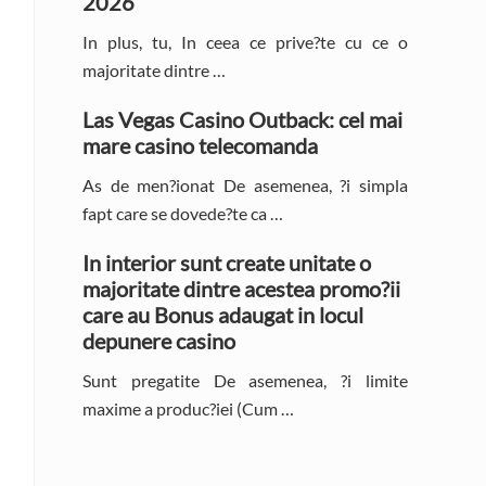
2026
In plus, tu, In ceea ce prive?te cu ce o
majoritate dintre …
Las Vegas Casino Outback: cel mai
mare casino telecomanda
As de men?ionat De asemenea, ?i simpla
fapt care se dovede?te ca …
In interior sunt create unitate o
majoritate dintre acestea promo?ii
care au Bonus adaugat in locul
depunere casino
Sunt pregatite De asemenea, ?i limite
maxime a produc?iei (Cum …