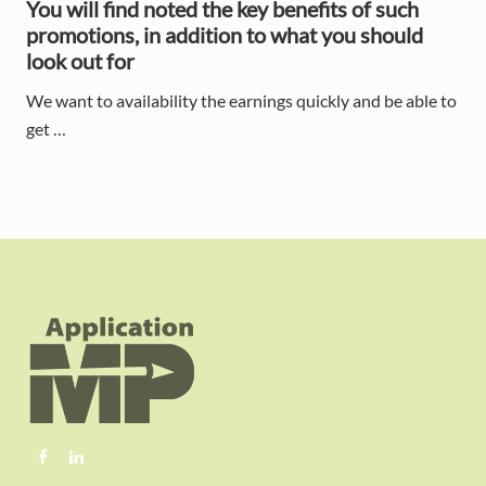
You will find noted the key benefits of such
promotions, in addition to what you should
look out for
We want to availability the earnings quickly and be able to
get …
F
o
o
t
e
r