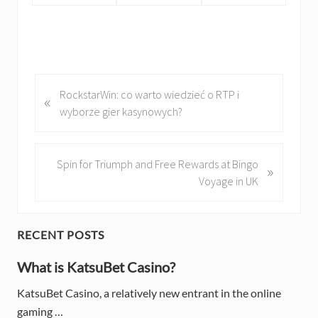
P
RockstarWin: co warto wiedzieć o RTP i
«
r
wyborze gier kasynowych?
e
v
i
N
Spin for Triumph and Free Rewards at Bingo
»
o
e
Voyage in UK
u
x
s
t
P
P
P
RECENT POSTS
o
o
r
s
What is KatsuBet Casino?
s
t
t
i
KatsuBet Casino, a relatively new entrant in the online
:
:
gaming …