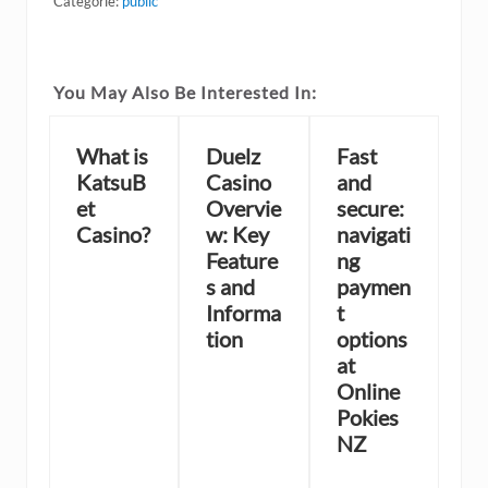
Catégorie:
public
You May Also Be Interested In:
What is
Duelz
Fast
KatsuB
Casino
and
et
Overvie
secure:
Casino?
w: Key
navigati
Feature
ng
s and
paymen
Informa
t
tion
options
at
Online
Pokies
NZ