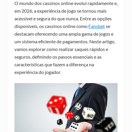
O mundo dos cassinos online evolui rapidamente e,
em 2026, a experiência de jogo se tornou mais
acessível e segura do que nunca. Entre as opções
disponíveis, os cassinos online como
Fansbet
se
destacam oferecendo uma ampla gama de jogos e
um sistema eficiente de pagamentos. Neste artigo,
vamos explorar como realizar saques rápidos e
seguros, definindo os passos essenciais e as
características que fazem a diferença na
experiência do jogador.