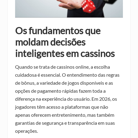
Os fundamentos que
moldam decisões
inteligentes em cassinos
Quando se trata de cassinos online, a escolha
cuidadosa é essencial. O entendimento das regras
de bônus, a variedade de jogos disponíveis e as
opções de pagamento rápidas fazem toda a
diferença na experiência do usuário. Em 2026, os
jogadores têm acesso a plataformas que não
apenas oferecem entretenimento, mas também
garantias de segurança e transparência em suas
operações.