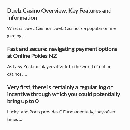
m
a
Duelz Casino Overview: Key Features and
Information
r
What is Duelz Casino? Duelz Casino is a popular online
y
gaming …
S
Fast and secure: navigating payment options
i
at Online Pokies NZ
d
As New Zealand players dive into the world of online
e
casinos, …
b
Very first, there is certainly a regular log on
incentive through which you could potentially
a
bring up to 0
r
LuckyLand Ports provides 0 Fundamentally, they often
times …