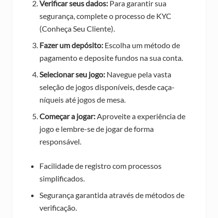
Verificar seus dados:
Para garantir sua
segurança, complete o processo de KYC
(Conheça Seu Cliente).
Fazer um depósito:
Escolha um método de
pagamento e deposite fundos na sua conta.
Selecionar seu jogo:
Navegue pela vasta
seleção de jogos disponíveis, desde caça-
níqueis até jogos de mesa.
Começar a jogar:
Aproveite a experiência de
jogo e lembre-se de jogar de forma
responsável.
Facilidade de registro com processos
simplificados.
Segurança garantida através de métodos de
verificação.