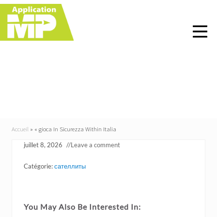
Menu
Skip
Skip
Skip
Skip
to
to
to
to
right
main
primary
footer
header
content
sidebar
navigation
« gioca In Sicurezza
Within Italia
Accueil
»
« gioca In Sicurezza Within Italia
juillet 8, 2026
//
Leave a comment
Catégorie:
сателлиты
You May Also Be Interested In: