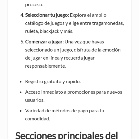
proceso.
Seleccionar tu juego:
Explora el amplio
catálogo de juegos y elige entre tragamonedas,
ruleta, blackjack y más.
Comenzar a jugar:
Una vez que hayas
seleccionado un juego, disfruta de la emoción
de jugar en línea y recuerda jugar
responsablemente.
Registro gratuito y rápido.
Acceso inmediato a promociones para nuevos
usuarios.
Variedad de métodos de pago para tu
comodidad.
Secciones principales del