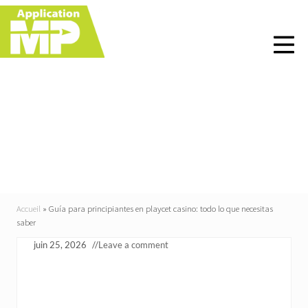
Menu
Skip
Skip
Skip
Skip
to
to
to
to
right
main
primary
footer
header
content
sidebar
navigation
Guía para principiantes
en playcet casino: todo
lo que necesitas saber
Accueil
»
Guía para principiantes en playcet casino: todo lo que necesitas
saber
juin 25, 2026
//
Leave a comment