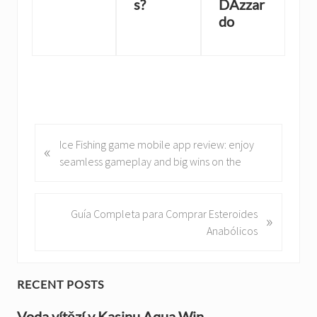
s?
DAzzar
do
P
Ice Fishing game mobile app review: enjoy
«
r
seamless gameplay and big wins on the
e
v
i
N
Guía Completa para Comprar Esteroides
»
o
e
Anabólicos
u
x
s
t
P
P
P
RECENT POSTS
o
o
r
s
Voda vítězí v Kasinu Aqua Win
s