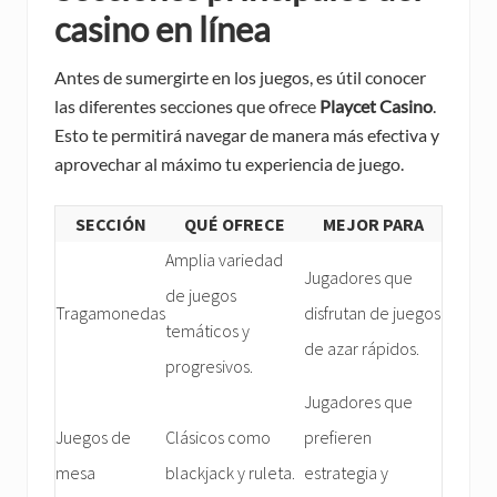
casino en línea
Antes de sumergirte en los juegos, es útil conocer
las diferentes secciones que ofrece
Playcet Casino
.
Esto te permitirá navegar de manera más efectiva y
aprovechar al máximo tu experiencia de juego.
SECCIÓN
QUÉ OFRECE
MEJOR PARA
Amplia variedad
Jugadores que
de juegos
Tragamonedas
disfrutan de juegos
temáticos y
de azar rápidos.
progresivos.
Jugadores que
Juegos de
Clásicos como
prefieren
mesa
blackjack y ruleta.
estrategia y