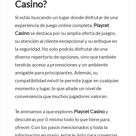
Casino?
Si estás buscando un lugar donde disfrutar de una
experiencia de juego online completa,
Playcet
Casino
se destaca por su amplia oferta de juegos,
su atención al cliente excepcional y su enfoque en
la seguridad. No solo podrás disfrutar de una
diverso repertorio de opciones, sino que también
tendrás acceso a promociones y un ambiente
amigable para principiantes. Además, su
compatibilidad móvil te permite jugar en cualquier
momento y lugar, lo que añade un nivel de
conveniencia que muchos jugadores valoran.
Te animamos a que explores
Playcet Casino
y
descubras por ti mismo todo lo que tiene para
ofrecer. Con los pasos mencionados y toda la
información en mano, estarás listo para comenzar