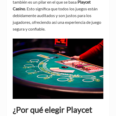
también es un pilar en el que se basa
Playcet
Casino
. Esto significa que todos los juegos están
debidamente auditados y son justos para los
jugadores, ofreciendo así una experiencia de juego
segura y confiable.
¿Por qué elegir Playcet