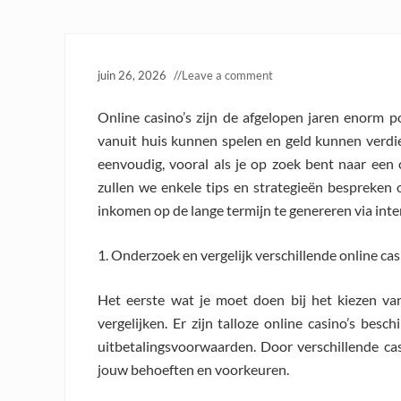
juin 26, 2026
//
Leave a comment
Online casino’s zijn de afgelopen jaren enorm
vanuit huis kunnen spelen en geld kunnen verdien
eenvoudig, vooral als je op zoek bent naar een 
zullen we enkele tips en strategieën bespreken o
inkomen op de lange termijn te genereren via inte
1. Onderzoek en vergelijk verschillende online cas
Het eerste wat je moet doen bij het kiezen va
vergelijken. Er zijn talloze online casino’s bes
uitbetalingsvoorwaarden. Door verschillende casi
jouw behoeften en voorkeuren.