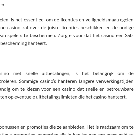
len
elen, is het essentieel om de licenties en veiligheidsmaatregelen
ine casino zal over de juiste licenties beschikken en de nodige
van spelers te beschermen. Zorg ervoor dat het casino een SSL-
nsbescherming hanteert.
ino met snelle uitbetalingen, is het belangrijk om de
troleren. Sommige casino’s hanteren langere verwerkingstijden
tandig om te kiezen voor een casino dat snelle en betrouwbare
ten op eventuele uitbetalingslimieten die het casino hanteert.
e bonussen en promoties die ze aanbieden. Het is raadzaam om te
atieve promoties, aangezien dit je kan helpen om meer geld te