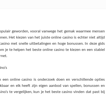
 populair geworden, vooral vanwege het gemak waarmee mensen
en. Het kiezen van het juiste online casino is echter niet altijd
casino met snelle uitbetalingen en hoge bonussen. In deze gids
m je te helpen het beste online casino te kiezen en een stabiel
rnet.
ino’s
n een online casino is onderzoek doen en verschillende opties
chikbaar en elk heeft zijn eigen aanbod van spellen, bonussen en
no’s te vergelijken, kun je het beste casino vinden dat past bij