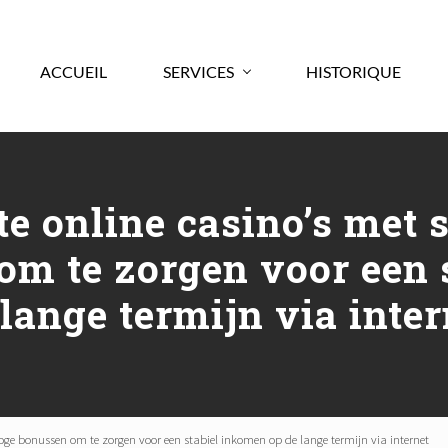
ACCUEIL
SERVICES
HISTORIQUE
te online casino’s met 
om te zorgen voor een 
 lange termijn via inter
 hoge bonussen om te zorgen voor een stabiel inkomen op de lange termijn via internet