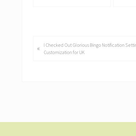
P
I Checked Out Glorious Bingo Notification Setti
«
r
Customization for UK
e
v
i
o
u
s
P
o
s
Footer
t
: