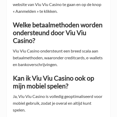
website van Viu Viu Casino te gaan en op de knop
« Aanmelden » te klikken.
Welke betaalmethoden worden
ondersteund door Viu Viu
Casino?
Viu Viu Casino ondersteunt een breed scala aan
betaalmethoden, waaronder creditcards, e-wallets
en bankoverschrijvingen.
Kan ik Viu Viu Casino ook op
mijn mobiel spelen?
Ja, Viu Viu Casino is volledig geoptimaliseerd voor
mobiel gebruik, zodat je overal en altijd kunt
spelen.