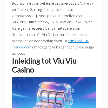
slotmachines van bekende providers zoals AvatarUX
en Platipus Gaming. Deze providers zijn
verantwoordelijk voor populaire spellen zoals
SunTide, Lilith’s Inferno, Chilly Heat en Lucky Clover.
Als je geïnteresseerd bent in het spelen van
slotmachines in Viu Viu Casino, kun je een account
aanmaken en een storting doen via
https://viuviu-
casinos.com
om toegang te krijgen tot hun volledige
aanbod.
Inleiding tot Viu Viu
Casino