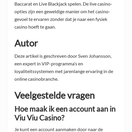
Baccarat en Live Blackjack spelen. De live casino-
opties zijn een geweldige manier om het casino-
gevoel te ervaren zonder dat je naar een fysiek
casino hoeft te gaan.
Autor
Deze artikel is geschreven door Sven Johansson,
een expert in VIP-programma’s en
loyaliteitssystemen met jarenlange ervaring in de
online casinobranche.
Veelgestelde vragen
Hoe maak ik een account aan in
Viu Viu Casino?
Je kunt een account aanmaken door naar de