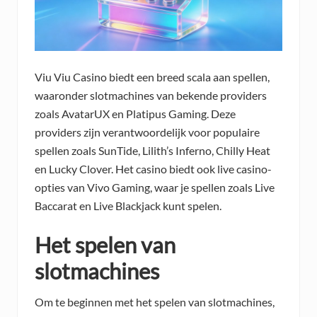
Viu Viu Casino biedt een breed scala aan spellen,
waaronder slotmachines van bekende providers
zoals AvatarUX en Platipus Gaming. Deze
providers zijn verantwoordelijk voor populaire
spellen zoals SunTide, Lilith’s Inferno, Chilly Heat
en Lucky Clover. Het casino biedt ook live casino-
opties van Vivo Gaming, waar je spellen zoals Live
Baccarat en Live Blackjack kunt spelen.
Het spelen van
slotmachines
Om te beginnen met het spelen van slotmachines,