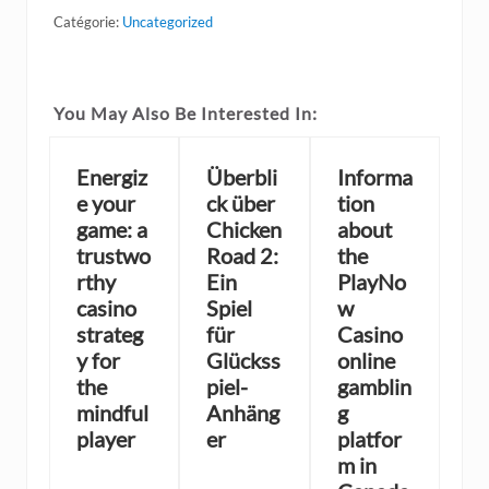
Catégorie:
Uncategorized
You May Also Be Interested In:
Energiz
Überbli
Informa
e your
ck über
tion
game: a
Chicken
about
trustwo
Road 2:
the
rthy
Ein
PlayNo
casino
Spiel
w
strateg
für
Casino
y for
Glückss
online
the
piel-
gamblin
mindful
Anhäng
g
player
er
platfor
m in