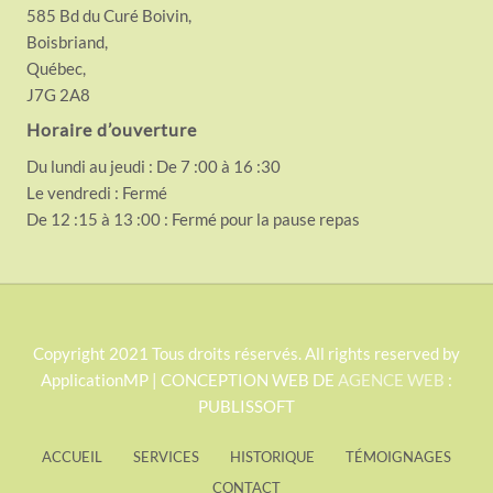
585 Bd du Curé Boivin,
Boisbriand,
Québec,
J7G 2A8
Horaire d’ouverture
Du lundi au jeudi : De 7 :00 à 16 :30
Le vendredi : Fermé
De 12 :15 à 13 :00 : Fermé pour la pause repas
S
Copyright 2021 Tous droits réservés. All rights reserved by
ApplicationMP | CONCEPTION WEB DE
AGENCE WEB
:
i
PUBLISSOFT
t
e
ACCUEIL
SERVICES
HISTORIQUE
TÉMOIGNAGES
F
CONTACT