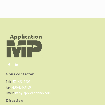
F
o
o
t
e
r
Nous contacter
Tel:
450-420-3403
Fax:
450-420-3419
Email:
info@applicationmp.com
Direction