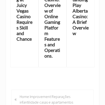
Juicy
Overvie
Play
Vegas
w of
Alberta
Casino
Online
Casino:
Require
Gaming
A Brief
s Skill
Platfor
Overvie
and
m
w
Chance
Feature
s and
Operati
ons.
P
Home Improvement Reparações
«
r
infantilidade casas e apartamentos