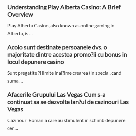
i
Understanding Play Alberta Casino: A Brief
d
Overview
e
Play Alberta Casino, also known as online gaming in
Alberta, is …
b
Acolo sunt destinate persoanele dvs. o
a
majoritate dintre acestea promo?ii cu bonus in
r
locul depunere casino
Sunt pregatite ?i limite inal?ime crearea (in special, cand
suma …
Afacerile Grupului Las Vegas Cum s-a
continuat sa se dezvolte lan?ul de cazinouri Las
Vegas
Cazinouri Romania care au stimulent in schimb depunere
cer …