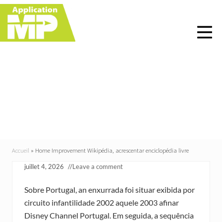
Menu
Skip
Skip
Skip
Skip
to
to
to
to
right
main
primary
footer
header
content
sidebar
navigation
Home Improvement
Wikipédia, acrescentar
enciclopédia livre
Accueil
»
Home Improvement Wikipédia, acrescentar enciclopédia livre
juillet 4, 2026
//
Leave a comment
Sobre Portugal, an enxurrada foi situar exibida por
circuito infantilidade 2002 aquele 2003 afinar
Disney Channel Portugal. Em seguida, a sequência