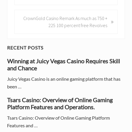
e
v
i
N
CrownGold Casino Remark As much as 750 +
»
o
e
225 100 percent free Revolves
u
x
s
t
P
P
P
RECENT POSTS
o
o
r
s
Winning at Juicy Vegas Casino Requires Skill
s
t
and Chance
t
i
:
:
Juicy Vegas Casino is an online gaming platform that has
m
been …
a
Tsars Casino: Overview of Online Gaming
r
Platform Features and Operations.
y
Tsars Casino: Overview of Online Gaming Platform
S
Features and …