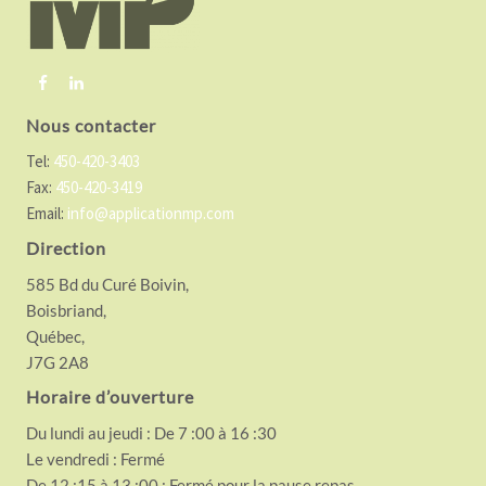
t
e
r
Nous contacter
Tel:
450-420-3403
Fax:
450-420-3419
Email:
info@applicationmp.com
Direction
585 Bd du Curé Boivin,
Boisbriand,
Québec,
J7G 2A8
Horaire d’ouverture
Du lundi au jeudi : De 7 :00 à 16 :30
Le vendredi : Fermé
De 12 :15 à 13 :00 : Fermé pour la pause repas