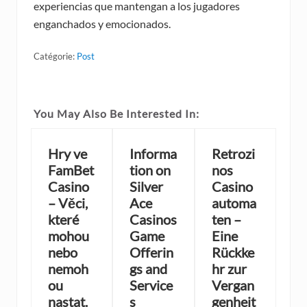
experiencias que mantengan a los jugadores
enganchados y emocionados.
Catégorie:
Post
You May Also Be Interested In:
Hry ve
Informa
Retrozi
FamBet
tion on
nos
Casino
Silver
Casino
– Věci,
Ace
automa
které
Casinos
ten –
mohou
Game
Eine
nebo
Offerin
Rückke
nemoh
gs and
hr zur
ou
Service
Vergan
nastat.
s
genheit