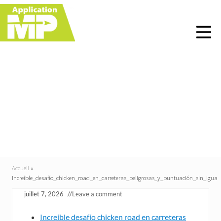
Menu
Skip
Skip
Skip
Skip
to
to
to
to
right
main
primary
footer
header
content
sidebar
navigation
Increíble_desafío_chick
en_road_en_carreteras_
peligrosas_y_puntuació
n_sin_igua
Accueil
»
Increíble_desafío_chicken_road_en_carreteras_peligrosas_y_puntuación_sin_igua
juillet 7, 2026
//
Leave a comment
Increíble desafío chicken road en carreteras