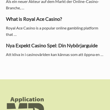
Als ein neuer Akteur auf dem Markt der Online-Casino-
b
Branche, …
a
What is Royal Ace Casino?
r
Royal Ace Casino is a popular online gambling platform
that …
Nya Expekt Casino Spel: Din Nybörjarguide
Att kliva in i casinovärlden kan kännas som att öppna en …
F
o
o