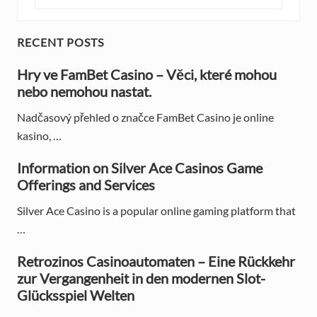
u
x
s
t
P
P
P
RECENT POSTS
o
o
r
s
Hry ve FamBet Casino – Věci, které mohou
s
t
nebo nemohou nastat.
t
i
:
:
Nadčasový přehled o značce FamBet Casino je online
m
kasino, …
a
Information on Silver Ace Casinos Game
r
Offerings and Services
y
Silver Ace Casino is a popular online gaming platform that
S
…
i
Retrozinos Casinoautomaten – Eine Rückkehr
d
zur Vergangenheit in den modernen Slot-
Glücksspiel Welten
e