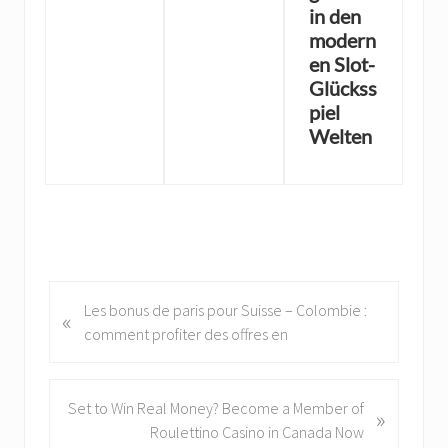
in den
modern
en Slot-
Glückss
piel
Welten
P
Les bonus de paris pour Suisse – Colombie :
«
r
comment profiter des offres en
e
v
i
N
Set to Win Real Money? Become a Member of
»
o
e
Roulettino Casino in Canada Now