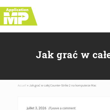
Skip
Skip
Skip
Skip
to
to
to
to
right
main
primary
footer
header
content
sidebar
navigation
Jak grać w cał
Accueil
»
Jak grać w całej Counter-Strike 2 na komputerze Mac
juillet 3, 2026
//
Leave a comment