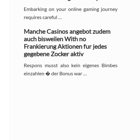
Embarking on your online gaming journey
requires careful …
Manche Casinos angebot zudem
auch bisweilen With no
Frankierung Aktionen fur jedes
gegebene Zocker aktiv
Respons musst also kein eigenes Bimbes
einzahlen � der Bonus war …