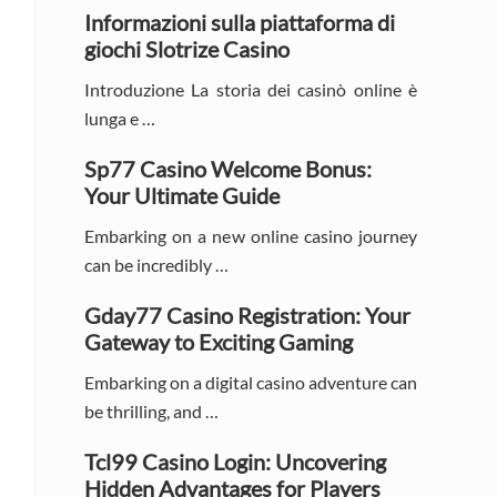
Sidebar
Informazioni sulla piattaforma di
giochi Slotrize Casino
Introduzione La storia dei casinò online è
lunga e …
Sp77 Casino Welcome Bonus:
Your Ultimate Guide
Embarking on a new online casino journey
can be incredibly …
Gday77 Casino Registration: Your
Gateway to Exciting Gaming
Embarking on a digital casino adventure can
be thrilling, and …
Tcl99 Casino Login: Uncovering
Hidden Advantages for Players