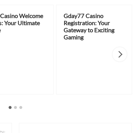
 Casino Welcome
Gday77 Casino
: Your Ultimate
Registration: Your
e
Gateway to Exciting
Gaming
N
ey-