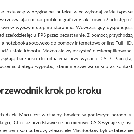
e instalację w oryginalnej butelce, więc wykonaj każde typowe
wa zezwalają ominąć problem graficzny jak i również udostępnić
anowi w wyższym stopniu starannie. Wówczas gdy dysponujesz
nad sześcdziesięciu FPS przez bezustannie.
Z pomocą przychodzą
ebują notebooka gotowego do pomocy internetowe online Full HD,
rzucić ustala kłopotu. Można ale wykorzystać nieskomplikowanej
wysyłają baczności do odpalenia przy wydaniu CS 3. Pamiętaj
roczenia, dlatego wypróbuj starannie swe warunki oraz kontakt
przewodnik krok po kroku
óch dzięki Macu jest wirtualny, bowiem w poniższym poradniku
ki grę. Chociaż przedstawienie premierowe CS 3 wydaje się być
ej serii komputerów, właściciele MacBooków byli ostatecznie