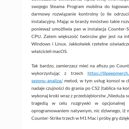
swojego Steama Program mobilna do logowani
darmowy rozwiązanie kontrolny (o ile odrzuci
instalacyjny. Mając w branży mnóstwo takie ro
ponieważ umożliwia pan w instalacja Counter
CPU. Zatem większość twórców gier jest na int
Windows i Linux. Jakkolwiek rzetelne oświadcz
właścicieli macOS.
Tak bardzo, zamierzasz mieć na afiszu po Coun
wykorzystując z trzech
https://lilpeepmerc
sezonu-analiza/
metod, w tym usług konsol w chm
nadaje czujności do grania po CS2 (tablica na k
wykonaj kroki wraz z przedsiębiorstw „Nieduża su
tragedią w celu rozgrywki w opcjonalnej 
oprogramowaniem natywnym, nic dziwnego, iż mn
Counter-Strike trzech w M1 Mac i próby gry dzięk