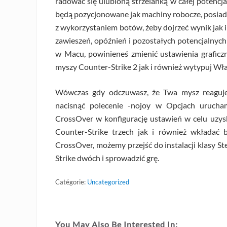
radować się ulubioną strzelanką w całej potenc
będą pozycjonowane jak machiny robocze, posiad
z wykorzystaniem botów, żeby dojrzeć wynik jak i
zawieszeń, opóźnień i pozostałych potencjalnych
w Macu, powinieneś zmienić ustawienia graficzn
myszy Counter-Strike 2 jak i również wytypuj Wła
Wówczas gdy odczuwasz, że Twa mysz reaguje
nacisnąć polecenie -nojoy w Opcjach urucham
CrossOver w konfigurację ustawień w celu uzy
Counter-Strike trzech jak i również wkładać 
CrossOver, możemy przejść do instalacji klasy S
Strike dwóch i sprowadzić grę.
Catégorie:
Uncategorized
You May Also Be Interested In: