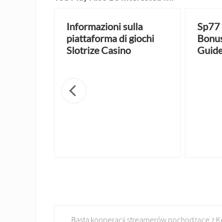
o Bonus:
Informazioni sulla
Sp77
to Player
piattaforma di giochi
Bonus
Slotrize Casino
Guid
P
Basta kooperacji streamerów pochodzące z K