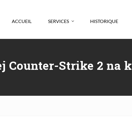
ACCUEIL
SERVICES
HISTORIQUE
ej Counter-Strike 2 na