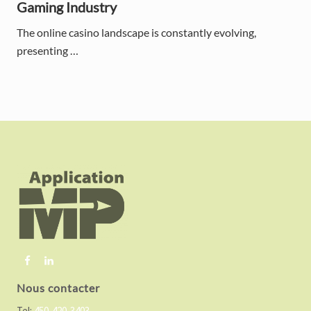
Gaming Industry
The online casino landscape is constantly evolving,
presenting …
F
o
o
t
e
r
Nous contacter
Tel:
450-420-3403