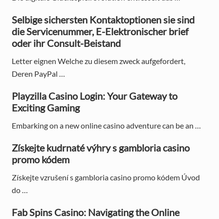
m
a
Selbige sichersten Kontaktoptionen sie sind
die Servicenummer, E-Elektronischer brief
r
oder ihr Consult-Beistand
y
Letter eignen Welche zu diesem zweck aufgefordert,
S
Deren PayPal …
i
Playzilla Casino Login: Your Gateway to
Exciting Gaming
d
e
Embarking on a new online casino adventure can be an …
b
Získejte kudrnaté výhry s gambloria casino
promo kódem
a
Získejte vzrušení s gambloria casino promo kódem Úvod
r
do …
Fab Spins Casino: Navigating the Online