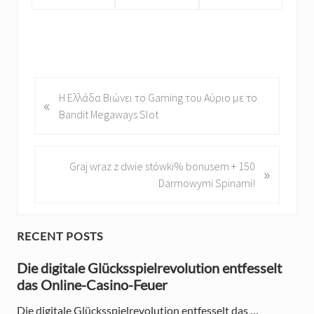
P
Η Ελλάδα Βιώνει το Gaming του Αύριο με το
«
r
Bandit Megaways Slot
e
v
i
N
Graj wraz z dwie stówki% bonusem + 150
»
o
e
Darmowymi Spinami!
u
x
s
t
P
P
P
RECENT POSTS
o
o
r
s
Die digitale Glücksspielrevolution entfesselt
s
t
das Online-Casino-Feuer
t
i
:
:
Die digitale Glücksspielrevolution entfesselt das …