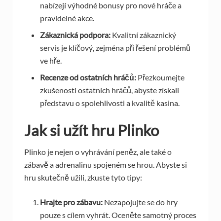
nabízejí výhodné bonusy pro nové hráče a
pravidelné akce.
Zákaznická podpora:
Kvalitní zákaznický
servis je klíčový, zejména při řešení problémů
ve hře.
Recenze od ostatních hráčů:
Přezkoumejte
zkušenosti ostatních hráčů, abyste získali
představu o spolehlivosti a kvalitě kasina.
Jak si užít hru Plinko
Plinko je nejen o vyhrávání peněz, ale také o
zábavě a adrenalinu spojeném se hrou. Abyste si
hru skutečně užili, zkuste tyto tipy:
Hrajte pro zábavu:
Nezapojujte se do hry
pouze s cílem vyhrát. Oceněte samotný proces