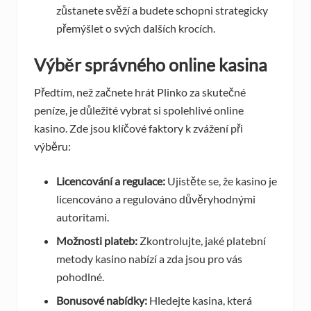
zůstanete svěží a budete schopni strategicky
přemýšlet o svých dalších krocích.
Výběr správného online kasina
Předtím, než začnete hrát Plinko za skutečné
peníze, je důležité vybrat si spolehlivé online
kasino. Zde jsou klíčové faktory k zvážení při
výběru:
Licencování a regulace:
Ujistěte se, že kasino je
licencováno a regulováno důvěryhodnými
autoritami.
Možnosti plateb:
Zkontrolujte, jaké platební
metody kasino nabízí a zda jsou pro vás
pohodlné.
Bonusové nabídky:
Hledejte kasina, která