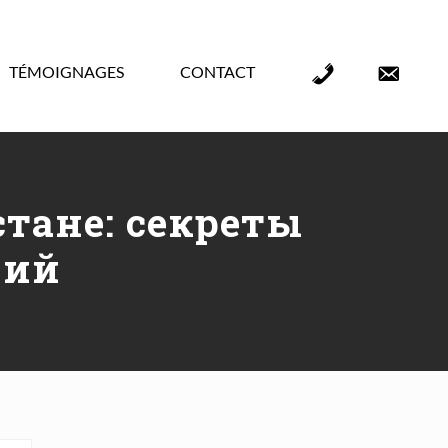
TÉMOIGNAGES
CONTACT
Élément
Élément
de
de
menu
menu
стане: секреты
ций