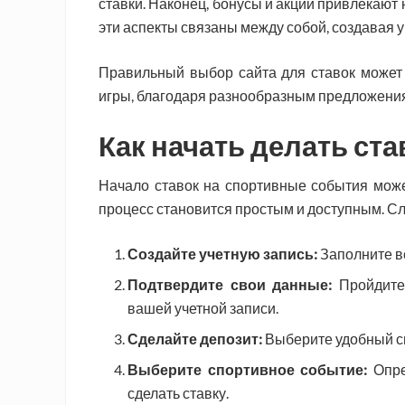
ставки. Наконец, бонусы и акции привлекают
эти аспекты связаны между собой, создавая 
Правильный выбор сайта для ставок может о
игры, благодаря разнообразным предложени
Как начать делать ста
Начало ставок на спортивные события може
процесс становится простым и доступным. Сл
Создайте учетную запись:
Заполните вс
Подтвердите свои данные:
Пройдите 
вашей учетной записи.
Сделайте депозит:
Выберите удобный сп
Выберите спортивное событие:
Опре
сделать ставку.