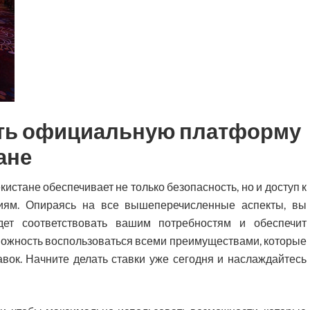
ать официальную платформу
ане
истане обеспечивает не только безопасность, но и доступ к
иям. Опираясь на все вышеперечисленные аспекты, вы
дет соответствовать вашим потребностям и обеспечит
можность воспользоваться всеми преимуществами, которые
вок. Начните делать ставки уже сегодня и наслаждайтесь