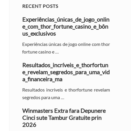
Primary
RECENT POSTS
Sidebar
Experiências_únicas_de_jogo_onlin
e_com_thor_fortune_casino_e_bôn
us_exclusivos
Experiências únicas de jogo online com thor
fortune casino e …
Resultados_incríveis_e_thorfortun
e_revelam_segredos_para_uma_vid
a_financeira_ma
Resultados incríveis e thorfortune revelam
segredos para uma …
Winmasters Extra fara Depunere
Cinci sute Tambur Gratuite prin
2026