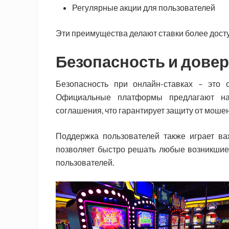
Регулярные акции для пользователей
Эти преимущества делают ставки более дост
Безопасность и дове
Безопасность при онлайн-ставках – это о
Официальные платформы предлагают н
соглашения, что гарантирует защиту от моше
Поддержка пользователей также играет ва
позволяет быстро решать любые возникшие
пользователей.