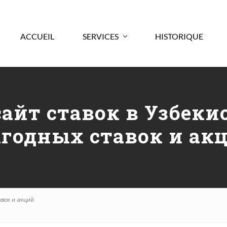
ACCUEIL
SERVICES
HISTORIQUE
айт ставок в Узбеки
годных ставок и ак
авок и акций