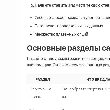
Начните ставить:
Разместите свою ставк
Удобные способы создания учетной запи
Безопасная проверка личных данных
Множество платёжных опций
Основные разделы са
На сайте ставок важны различные секции, к
информацию. Ознакомьтесь с основными разд
РАЗДЕЛ
ЧТО ПРЕДЛА
Спортивные
Разнообразие спортивных с
ставки
лиг