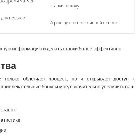
 во время матчей
ставки на ходу
для новых и
Играющих на постоянной основе
ужную информацию и делать ставки более эффективно.
тва
 только облегчает процесс, но и открывает доступ к
привлекательные бонусы могут значительно увеличить ваш
 ставок
татистике
ции