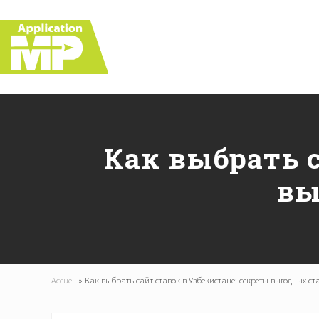
Skip
Skip
Skip
Skip
to
to
to
to
right
main
primary
footer
header
content
sidebar
navigation
Как выбрать с
вы
Accueil
»
Как выбрать сайт ставок в Узбекистане: секреты выгодных ст