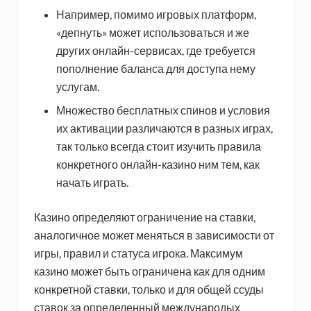
Например, помимо игровых платформ,
«депнуть» может использоваться и же
других онлайн-сервисах, где требуется
пополнение баланса для доступа нему
услугам.
Множество бесплатных спинов и условия
их активации различаются в разных играх,
так только всегда стоит изучить правила
конкретного онлайн-казино ним тем, как
начать играть.
Казино определяют ограничение на ставки,
аналогичное может меняться в зависимости от
игры, правил и статуса игрока. Максимум
казино может быть ограничена как для одним
конкретной ставки, только и для общей ссуды
ставок за определенный международых