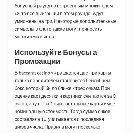
бонусный раунд со встроенным множителем
x3, то все выигрыши в этом раунде будут
умножены на три. Некоторые дополнительные
символы в слоте также могут приносить
множители выплат.
Используйте Бонусы а
Промоакции
В baccarat casino » « раздается две-три карты
только победителем становится бейсибцем
бокс, который было ближе к трех очкам. При
оценке карт десятки и картинки считаются за 0
очков, а туз — за 1 очко, остальные карты имеет
номинальную стоимость. Тогда сумма очков
составляла 10, учитывается и последняя
цифра числа. Правила могут несколько