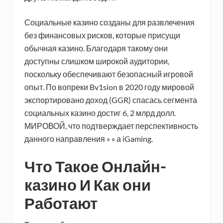
Социальные казино созданы для развлечения
без финансовых рисков, которые присущи
обычная казино. Благодаря такому они
доступны слишком широкой аудитории,
поскольку обеспечивают безопасный игровой
опыт. По вопреки Bv1sion в 2020 году мировой
экспортировано доход (GGR) спасась сегмента
социальных казино достиг 6, 2 млрд долл.
МИРОВОЙ, что подтверждает перспективность
данного направления » « а iGaming.
Что Такое Онлайн-
казино И Как они
Работают