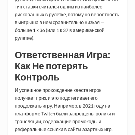
тип ставки считался одним из наиболее
рискованных в рулетке, потому но вероятность
выигрыша в нем сравнительно низкая —
больше 1 к 36 (или 1 к 37 в американской
рулетке).
Ответственная Игра:
Как Не потерять
Контроль
И успешное прохождение квеста игрок
получает приз, и это подстегивает его
продолжать игру. Например, в 2021 году на
платформе Twitch были запрещены ролики и
трансляции, содержащие промокоды и
реферальные ссылки в сайты азартных игр.