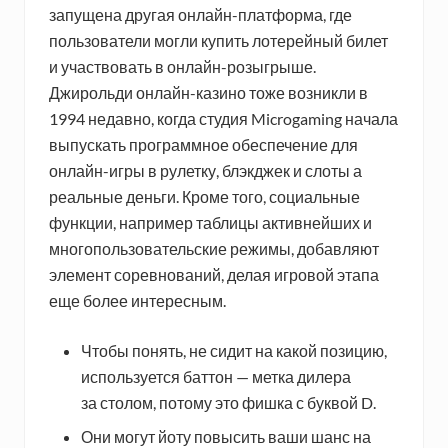
запущена другая онлайн-платформа, где
пользователи могли купить лотерейный билет
и участвовать в онлайн-розыгрыше.
Джирольди онлайн-казино тоже возникли в
1994 недавно, когда студия Microgaming начала
выпускать программное обеспечение для
онлайн-игры в рулетку, блэкджек и слоты а
реальные деньги. Кроме того, социальные
функции, например таблицы активнейших и
многопользовательские режимы, добавляют
элемент соревнований, делая игровой этапа
еще более интересным.
Чтобы понять, не сидит на какой позицию,
используется баттон — метка дилера
за столом, потому это фишка с буквой D.
Они могут йоту повысить ваши шанс на