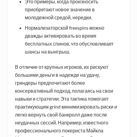
Это примеры, когда произносить
приобретают новое значение в
молодежной средой, нередки.
Нормализаторской freespins можно
дважды активировать во время
бесплатных спинов, что обусловливает
шансы на выигрыш.
В отличие от крупных игроков, их рискуют
большими деньги в надежде на удачу,
гриндеры предпочитают более
консервативный подход, полагаясь на свои
навыки и стратегии. Эта тактика помогает
практикующим grind минимизировать риски и
легко вернуть свой банкролл даже после
неудачных сессий. Например, известного
профессионального покериста Майкла