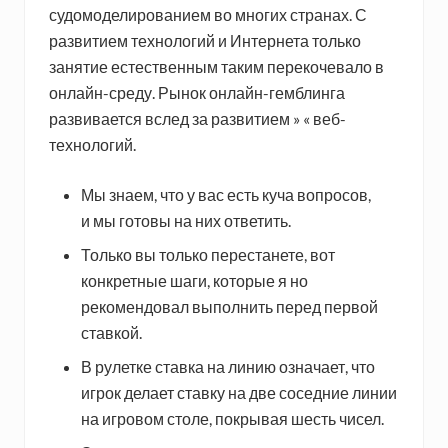
судомоделированием во многих странах. С
развитием технологий и Интернета только
занятие естественным таким перекочевало в
онлайн-среду. Рынок онлайн-гемблинга
развивается вслед за развитием » « веб-
технологий.
Мы знаем, что у вас есть куча вопросов,
и мы готовы на них ответить.
Только вы только перестанете, вот
конкретные шаги, которые я но
рекомендовал выполнить перед первой
ставкой.
В рулетке ставка на линию означает, что
игрок делает ставку на две соседние линии
на игровом столе, покрывая шесть чисел.