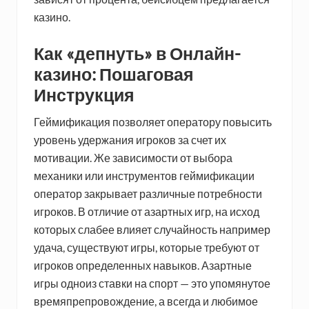
казино.
Как «депнуть» в Онлайн-
казино: Пошаговая
Инструкция
Геймификация позволяет оператору повысить
уровень удержания игроков за счет их
мотивации. Же зависимости от выбора
механики или инструментов геймификации
оператор закрывает различные потребности
игроков. В отличие от азартных игр, на исход
которых слабее влияет случайность например
удача, существуют игры, которые требуют от
игроков определенных навыков. Азартные
игры одноиз ставки на спорт — это упомянутое
времяпрепровождение, а всегда и любимое