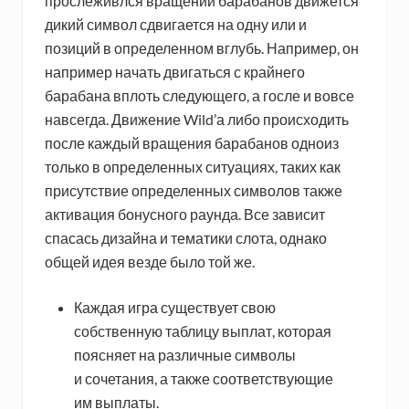
прослеживлся вращении барабанов движется
дикий символ сдвигается на одну или и
позиций в определенном вглубь. Например, он
например начать двигаться с крайнего
барабана вплоть следующего, а госле и вовсе
навсегда. Движение Wild’а либо происходить
после каждый вращения барабанов одноиз
только в определенных ситуациях, таких как
присутствие определенных символов также
активация бонусного раунда. Все зависит
спасась дизайна и тематики слота, однако
общей идея везде было той же.
Каждая игра существует свою
собственную таблицу выплат, которая
поясняет на различные символы
и сочетания, а также соответствующие
им выплаты.