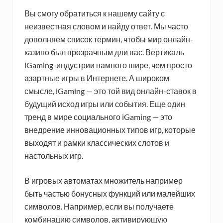
Вы смогу обратиться к нашему сайту с
неизвестная словом и найду ответ. Мы часто
дополняем список термин, чтобы мир онлайн-
казино был прозрачным дли вас. Вертикаль
iGaming-индустрии намного шире, чем просто
азартные игры в Интернете. А широком
смысле, iGaming — это той вид онлайн-ставок в
будущий исход игры или события. Еще один
тренд в мире социального iGaming — это
внедрение инновационных типов игр, которые
выходят и рамки классических слотов и
настольных игр.
В игровых автоматах множитель например
быть частью бонусных функций или малейших
символов. Например, если вы получаете
комбинацию символов, активирующую