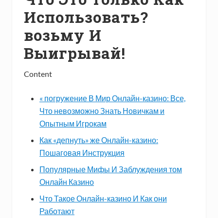
Использовать?
возьму И
Выигрывай!
Content
« погружение В Мир Онлайн-казино: Все,
Что невозможно Знать Новичкам и
Опытным Игрокам
Как «депнуть» же Онлайн-казино:
Пошаговая Инструкция
Популярные Мифы И Заблуждения том
Онлайн Казино
Что Такое Онлайн-казино И Как они
Работают