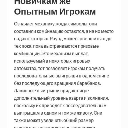
Новичкам же
Опытным Игрокам
Означает механику, когда символы, они
составили комбинацию остаются, а на но место
падают которых. Раунд может совершиться до
тех пока, пока выстраиваются призовые
комбинации. Это механизм выплат,
используемый в некоторых игровых
автоматах, тот позволяет игрокам получать
последовательные выигрыши в одном спине
без последующего вращения барабанов.
Лавинные выигрыши придают игре
дополнительный уровень азарта и волнения,
поскольку их приводят к последовательным
выигрышам в одном и том же животу. Они
также может увеличить общий размер
выигрыша, поскольку один спин может