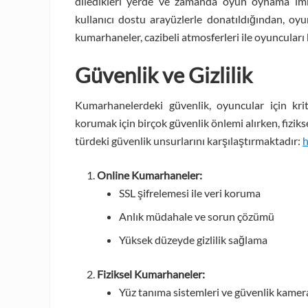
diledikleri yerde ve zamanda oyun oynama imkan
kullanıcı dostu arayüzlerle donatıldığından, oyun
kumarhaneler, cazibeli atmosferleri ile oyuncuları
Güvenlik ve Gizlilik
Kumarhanelerdeki güvenlik, oyuncular için krit
korumak için birçok güvenlik önlemi alırken, fiziks
türdeki güvenlik unsurlarını karşılaştırmaktadır:
h
Online Kumarhaneler:
SSL şifrelemesi ile veri koruma
Anlık müdahale ve sorun çözümü
Yüksek düzeyde gizlilik sağlama
Fiziksel Kumarhaneler:
Yüz tanıma sistemleri ve güvenlik kamera