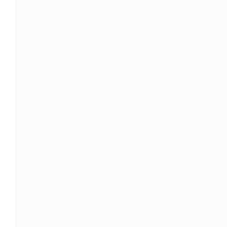
favorite article 422258
Definition und