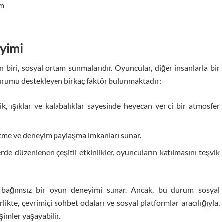
im
yimi
 biri, sosyal ortam sunmalarıdır. Oyuncular, diğer insanlarla bir
durumu destekleyen birkaç faktör bulunmaktadır:
k, ışıklar ve kalabalıklar sayesinde heyecan verici bir atmosfer
tme ve deneyim paylaşma imkanları sunar.
e düzenlenen çeşitli etkinlikler, oyuncuların katılmasını teşvik
 bağımsız bir oyun deneyimi sunar. Ancak, bu durum sosyal
likte, çevrimiçi sohbet odaları ve sosyal platformlar aracılığıyla,
imler yaşayabilir.