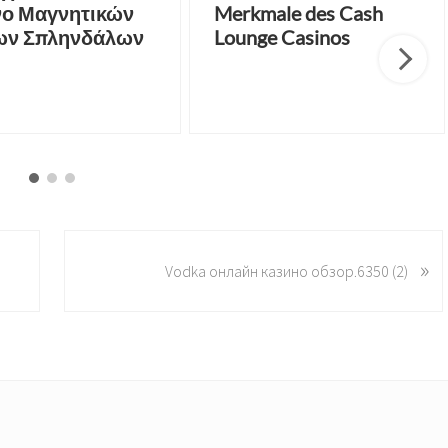
νο Μαγνητικών
Merkmale des Cash
ων Σπληνδάλων
Lounge Casinos
N
»
Vodka онлайн казино обзор.6350 (2)
e
x
t
P
o
s
t