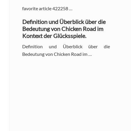
favorite article 422258 …
Definition und Überblick über die
Bedeutung von Chicken Road im
Kontext der Glücksspiele.
Definition und Überblick über die
Bedeutung von Chicken Road im …