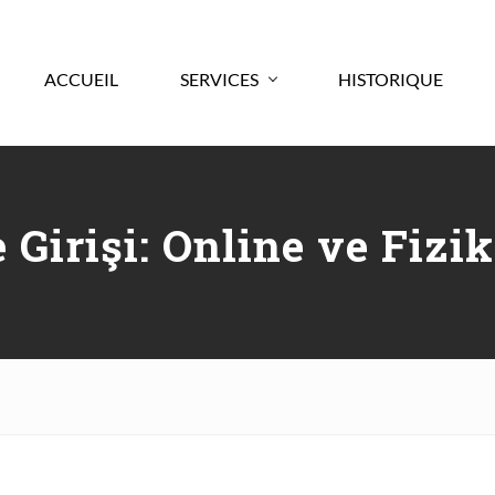
ACCUEIL
SERVICES
HISTORIQUE
irişi: Online ve Fizik