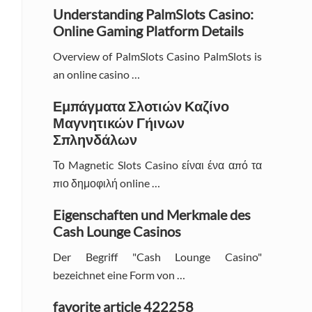
Sidebar
Understanding PalmSlots Casino:
Online Gaming Platform Details
Overview of PalmSlots Casino PalmSlots is
an online casino …
Εμπάγματα Σλοτιών Καζίνο
Μαγνητικών Γήινων
Σπληνδάλων
Το Magnetic Slots Casino είναι ένα από τα
πιο δημοφιλή online …
Eigenschaften und Merkmale des
Cash Lounge Casinos
Der Begriff "Cash Lounge Casino"
bezeichnet eine Form von …
favorite article 422258