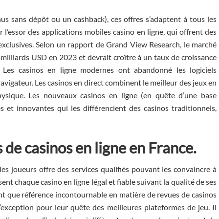
us sans dépôt ou un cashback), ces offres s’adaptent à tous les
 l’essor des applications mobiles casino en ligne, qui offrent des
exclusives. Selon un rapport de Grand View Research, le marché
 milliards USD en 2023 et devrait croître à un taux de croissance
.
Les casinos en ligne modernes ont abandonné les logiciels
avigateur. Les casinos en direct combinent le meilleur des jeux en
hysique. Les nouveaux casinos en ligne (en quête d’une base
s et innovantes qui les différencient des casinos traditionnels,
s de casinos en ligne en France.
les joueurs offre des services qualifiés pouvant les convaincre à
sent chaque casino en ligne légal et fiable suivant la qualité de ses
tant que référence incontournable en matière de revues de casinos
d’exception pour leur quête des meilleures plateformes de jeu. Il