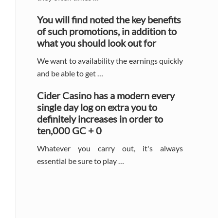
You will find noted the key benefits
of such promotions, in addition to
what you should look out for
We want to availability the earnings quickly
and be able to get …
Cider Casino has a modern every
single day log on extra you to
definitely increases in order to
ten,000 GC + 0
Whatever you carry out, it's always
essential be sure to play …