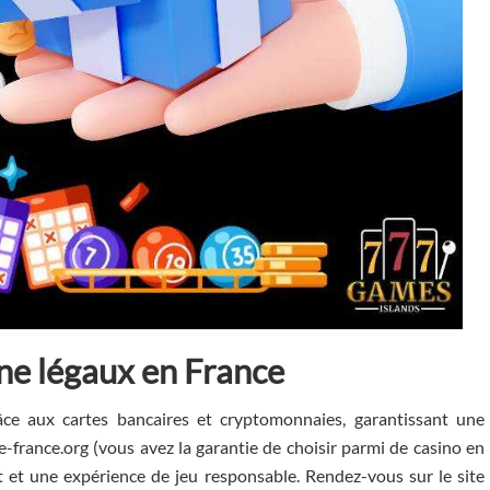
gne légaux en France
râce aux cartes bancaires et cryptomonnaies, garantissant une
e-france.org (vous avez la garantie de choisir parmi de casino en
ort et une expérience de jeu responsable. Rendez-vous sur le site