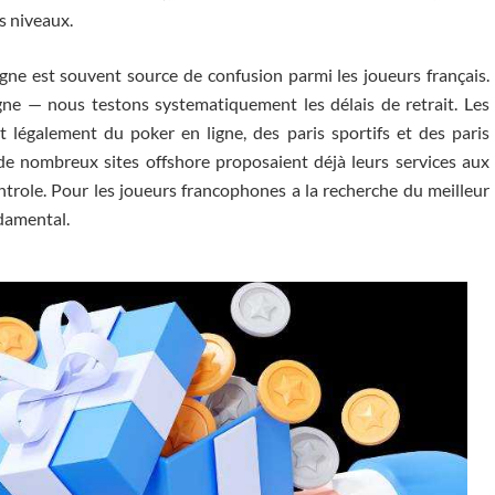
s niveaux.
ligne est souvent source de confusion parmi les joueurs français.
gne — nous testons systematiquement les délais de retrait. Les
légalement du poker en ligne, des paris sportifs et des paris
 de nombreux sites offshore proposaient déjà leurs services aux
ontrole. Pour les joueurs francophones a la recherche du meilleur
ndamental.