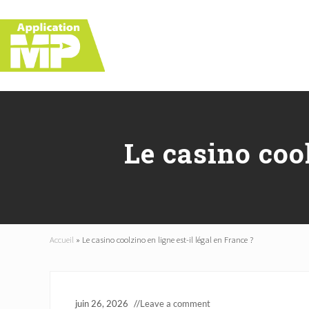
Skip
Skip
Skip
Skip
to
to
to
to
right
main
primary
footer
header
content
sidebar
navigation
Le casino cool
Accueil
»
Le casino coolzino en ligne est-il légal en France ?
juin 26, 2026
//
Leave a comment