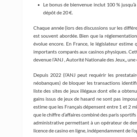
Le bonus de bienvenue inclut 100 % jusqu’à 
dépôt de 20 €.
Chaque année (lors des discussions sur les différen
est souvent abordée. Bien que la réglementatio
évolue encore. En France, le législateur estime 
importants comparés aux casinos physiques. Cette
devenue l’ANJ , Autorité Nationale des Jeux,, une 
Depuis 2022 (l’ANJ peut requérir les prestatair
néobanques) de bloquer les transactions identifi
liste des sites de jeux illégaux dont elle a obten
gains issus de jeux de hasard ne sont pas imposa
estime que les Français dépensent entre 1 et 2 mil
que le chiffre d’affaires combiné des paris sportif
administrative permettant à un opérateur de dem
licence de casino en ligne, indépendamment de l’o