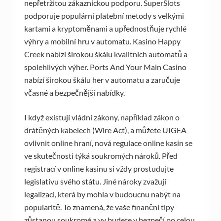
nepřetržitou zákaznickou podporu. SuperSlots
podporuje populární platební metody s velkými
kartami a kryptoměnami a upřednostňuje rychlé
výhry a mobilní hru v automatu. Kasino Happy
Creek nabízí širokou škálu kvalitních automatů a
spolehlivých výher. Ports And Your Main Casino
nabízí širokou škálu her v automatu a zaručuje
včasné a bezpečnější nabídky.
I když existují vládní zákony, například zákon o
drátěných kabelech (Wire Act), a můžete UIGEA
ovlivnit online hraní, nová regulace online kasin se
ve skutečnosti týká soukromých nároků. Před
registrací v online kasinu si vždy prostudujte
legislativu svého státu. Jiné nároky zvažují
legalizaci, která by mohla v budoucnu nabýt na
popularitě. To znamená, že vaše finanční tipy
zůstanou soukromé a vy budete v bezpečí po celou