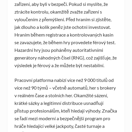
zařízení, aby byli v bezpečí. Pokud si myslíte, že
ztrácíte kontrolu, okamžitě zvažte zařízení s
vyloučením z přemýšlení. Před hraním si zjistěte,
jak dlouho a kolik peněz jste ochotni investovat.
Hraním během registrace a kontrolovaných kasin
se zavazujete, že během hry provedete férový test.
Hazardní hry jsou poháněny autoritativními
generátory náhodných čísel (RNG), což zajišťuje, že
výsledek je férový a že můžete být nestabilní.
Pracovní platforma nabízí více než 9 000 titulů od
více než 90 týmů – včetně automatů, her s brokery
v reálném čase a stolních her. Okamžité sázení,
krátké sázky a legitimní distribuce usnadňují
přístup profesionálům, kteří hledají výhody. Značka
se řadí mezi moderní a bezpečnější program pro
hráče hledající velké jackpoty, časté turnaje a