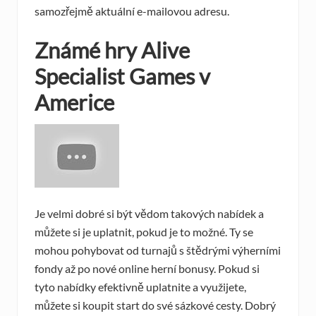
samozřejmě aktuální e-mailovou adresu.
Známé hry Alive
Specialist Games v
Americe
Je velmi dobré si být vědom takových nabídek a
můžete si je uplatnit, pokud je to možné. Ty se
mohou pohybovat od turnajů s štědrými výherními
fondy až po nové online herní bonusy. Pokud si
tyto nabídky efektivně uplatnite a využijete,
můžete si koupit start do své sázkové cesty. Dobrý