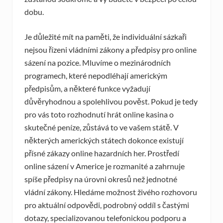
dobu.
Je důležité mít na paměti, že individuální sázkaři
nejsou řízeni vládními zákony a předpisy pro online
sázení na pozice. Mluvíme o mezinárodních
programech, které nepodléhají americkým
předpisům, a některé funkce vyžadují
důvěryhodnou a spolehlivou pověst. Pokud je tedy
pro vás toto rozhodnutí hrát online kasina o
skutečné peníze, zůstává to ve vašem státě. V
některých amerických státech dokonce existují
přísné zákazy online hazardních her. Prostředí
online sázení v Americe je rozmanité a zahrnuje
spíše předpisy na úrovni okresů než jednotné
vládní zákony. Hledáme možnost živého rozhovoru
pro aktuální odpovědi, podrobný oddíl s častými
dotazy, specializovanou telefonickou podporu a