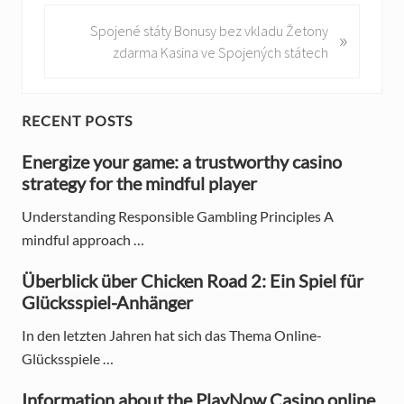
v
i
N
Spojené státy Bonusy bez vkladu Žetony
»
o
e
zdarma Kasina ve Spojených státech
u
x
s
t
P
P
P
RECENT POSTS
o
o
r
s
Energize your game: a trustworthy casino
s
t
strategy for the mindful player
t
i
:
:
Understanding Responsible Gambling Principles A
m
mindful approach …
a
Überblick über Chicken Road 2: Ein Spiel für
r
Glücksspiel-Anhänger
y
In den letzten Jahren hat sich das Thema Online-
S
Glücksspiele …
i
Information about the PlayNow Casino online