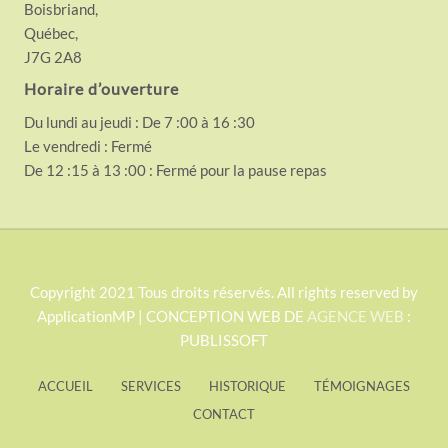
Boisbriand,
Québec,
J7G 2A8
Horaire d’ouverture
Du lundi au jeudi : De 7 :00 à 16 :30
Le vendredi : Fermé
De 12 :15 à 13 :00 : Fermé pour la pause repas
S
Copyright 2021 Tous droits réservés. All rights reserved by
ApplicationMP | CONCEPTION WEB DE
AGENCE WEB
:
i
PUBLISSOFT
t
e
ACCUEIL
SERVICES
HISTORIQUE
TÉMOIGNAGES
F
CONTACT
o