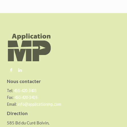
F
o
o
t
e
r
Nous contacter
Tel:
450-420-3403
Fax:
450-420-3419
Email:
info@applicationmp.com
Direction
585 Bd du Curé Boivin,