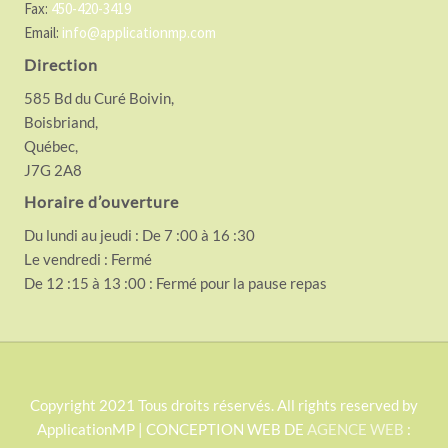
Fax:
450-420-3419
Email:
info@applicationmp.com
Direction
585 Bd du Curé Boivin,
Boisbriand,
Québec,
J7G 2A8
Horaire d’ouverture
Du lundi au jeudi : De 7 :00 à 16 :30
Le vendredi : Fermé
De 12 :15 à 13 :00 : Fermé pour la pause repas
S
Copyright 2021 Tous droits réservés. All rights reserved by
ApplicationMP | CONCEPTION WEB DE
AGENCE WEB
:
i