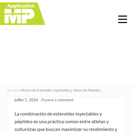
Menu
Skip
Skip
Skip
Skip
to
to
to
to
right
main
primary
footer
header
content
sidebar
navigation
Mezcla de Esteroides
Inyectables y Efecto de
Péptidos
Accueil
»
Mezcla de Esteroides Inyectables y Efecto de Péptidos
juillet 1, 2026
//
Leave a comment
La combinación de esteroides inyectables y
péptidos es una práctica común entre atletas y
culturistas que buscan maximizar su rendimiento y