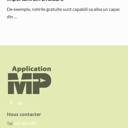
De exemplu, rotirile gratuite sunt capabili sa aiba un capac
din …
F
o
o
t
e
r
Nous contacter
Tel:
450-420-3403