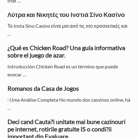
that …
a
Λύτρα και Νικητές του Ινστιά Σίνο Κασίνο
r
Το Insta Sino Casino είναι μια από τις πιο προσεκτικές και
y
…
S
¿Qué es Chicken Road? Una guía informativa
i
sobre el juego de azar.
d
Introducción Chicken Road es un término que puede
e
evocar …
b
Romanos da Casa de Jogos
a
: Uma Análise Completa No mundo dos cassinos online, há
r
…
Deci cand Cauta?i unitate mai bune cazinouri
pe internet, rotirile gratuite IS o condi?ii
important din Evaluare