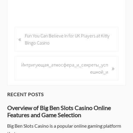
P
Fun You Can Believe In for UK Players at Kitty
«
r
Bingo Casino
e
v
i
N
Интригующая_атмосфера_и_секреты_усп
»
o
e
ешной_и
u
x
s
t
P
P
P
RECENT POSTS
o
o
r
s
Overview of Big Ben Slots Casino Online
s
t
Features and Game Selection
t
i
:
:
Big Ben Slots Casino is a popular online gaming platform
m