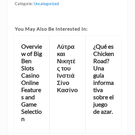
Catégorie:
Uncategorized
You May Also Be Interested In:
Overvie
Λύτρα
¿Qué es
w of Big
και
Chicken
Ben
Νικητέ
Road?
Slots
ς του
Una
Casino
Ινστιά
guía
Online
Σίνο
informa
Feature
Κασίνο
tiva
s and
sobre el
Game
juego
Selectio
de azar.
n