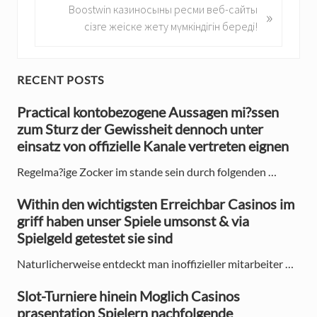
N
Boostwin казиносының ресми веб-сайты
»
i
e
сізге жеңіске жету мүмкіндігін береді!
o
x
u
t
s
P
P
RECENT POSTS
P
o
o
r
Practical kontobezogene Aussagen mi?ssen
s
s
zum Sturz der Gewissheit dennoch unter
t
i
t
einsatz von offizielle Kanale vertreten eignen
:
:
m
Regelma?ige Zocker im stande sein durch folgenden …
a
Within den wichtigsten Erreichbar Casinos im
r
griff haben unser Spiele umsonst & via
y
Spielgeld getestet sie sind
S
Naturlicherweise entdeckt man inoffizieller mitarbeiter …
i
Slot-Turniere hinein Moglich Casinos
prasentation Spielern nachfolgende