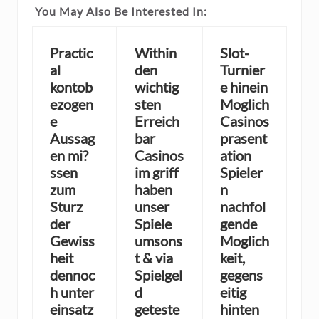
You May Also Be Interested In:
Practic
Within
Slot-
al
den
Turnier
kontob
wichtig
e hinein
ezogen
sten
Moglich
e
Erreich
Casinos
Aussag
bar
prasent
en mi?
Casinos
ation
ssen
im griff
Spieler
zum
haben
n
Sturz
unser
nachfol
der
Spiele
gende
Gewiss
umsons
Moglich
heit
t & via
keit,
dennoc
Spielgel
gegens
h unter
d
eitig
einsatz
geteste
hinten