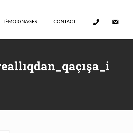
TÉMOIGNAGES
CONTACT
Élément
Élément
de
de
menu
menu
allıqdan_qaçışa_i