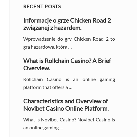
Primary
RECENT POSTS
Sidebar
Informacje o grze Chicken Road 2
związanej z hazardem.
Wprowadzenie do gry Chicken Road 2 to
gra hazardowa, która …
What is Rollchain Casino? A Brief
Overview.
Rollchain Casino is an online gaming
platform that offers a …
Characteristics and Overview of
Novibet Casino Online Platform.
What is Novibet Casino? Novibet Casino is
an online gaming …