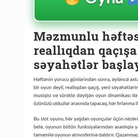
Məzmunlu həftəs
reallıqdan qaçışa
səyahətlər başla
Həftənin yorucu günlərindən sonra, əyləncə ax
bir oyun deyil, reallıqdan qaçış, yeni səyahətlə
musiqisi və sürətlə dəyişən oyun dinamikası ilə
özünüzü ulduzlar arasında tapacaq, hər fırlanma ilə
Bu slot oyunu, hər yaşdan oyunçular üçün nəzərd
belə, oyunun bütün funksiyalarından asanlıqla ya
tamamilə oyunun atmosferinə daldırır. Qazanmaq ü