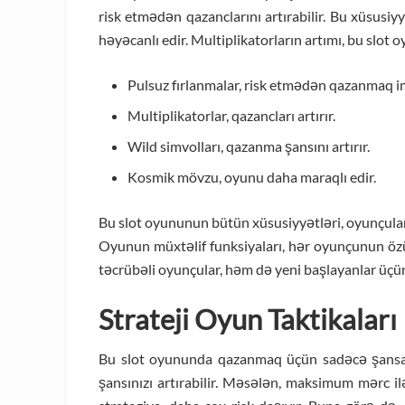
risk etmədən qazanclarını artırabilir. Bu xüsusi
həyəcanlı edir. Multiplikatorların artımı, bu slot
Pulsuz fırlanmalar, risk etmədən qazanmaq im
Multiplikatorlar, qazancları artırır.
Wild simvolları, qazanma şansını artırır.
Kosmik mövzu, oyunu daha maraqlı edir.
Bu slot oyununun bütün xüsusiyyətləri, oyunçular
Oyunun müxtəlif funksiyaları, hər oyunçunun öz
təcrübəli oyunçular, həm də yeni başlayanlar üçün 
Strateji Oyun Taktikaları
Bu slot oyununda qazanmaq üçün sadəcə şansa
şansınızı artırabilir. Məsələn, maksimum mərc 