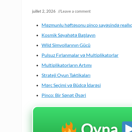
juillet 2, 2026
//
Leave a comment
Məzmunlu həftəsonu pinco sayəsində reallıqd
Kosmik Səyahətə Başlayın
Wild Simvollarının Gücü
Pulsuz Fırlanmalar və Multiplikatorlar
Multiplikatorların Artımı
Strateji Oyun Taktikaları
Mərc Seçimi və Büdcə İdarəsi
Pinco: Bir Sənət Əsəri
Oyna