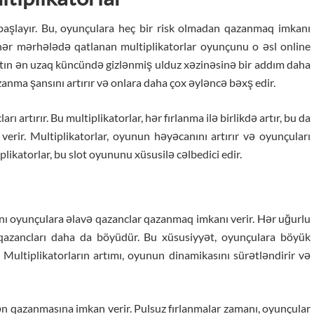
r başlayır. Bu, oyunçulara heç bir risk olmadan qazanmaq imkanı
 hər mərhələdə qatlanan multiplikatorlar oyunçunu o əsl online
atın ən uzaq küncündə gizlənmiş ulduz xəzinəsinə bir addım daha
nma şansını artırır və onlara daha çox əyləncə bəxş edir.
ı artırır. Bu multiplikatorlar, hər fırlanma ilə birlikdə artır, bu da
rir. Multiplikatorlar, oyunun həyəcanını artırır və oyunçuları
likatorlar, bu slot oyununu xüsusilə cəlbedici edir.
manı oyunçulara əlavə qazanclar qazanmaq imkanı verir. Hər uğurlu
da qazancları daha da böyüdür. Bu xüsusiyyət, oyunçulara böyük
 Multiplikatorların artımı, oyunun dinamikasını sürətləndirir və
dən qazanmasına imkan verir. Pulsuz fırlanmalar zamanı, oyunçular