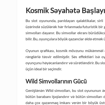
Kosmik Səyahətə Başlay
Bu slot oyununda, parıldayan qalaktikalar, sirli
üzərində süzülərək hər fırlanmada futuristik bi
simvolları dayanır. Bu simvollar ekranı bürüdükcə
bilir. Bu, oyunçulara böyük qazanclar əldə etmək ü
Oyunun qrafikası, kosmik mövzunu mükəmməl əks 
rənglərlə təsvir edilmişdir. Səs effektləri isə
oyunçunu həyəcanlandırır və sürətləndirir. Bu s
üçün ideal bir seçimdir.
Wild Simvollarının Gücü
Genişlənən Wild simvolları, bu slot oyununun ə
bütün barabanı işıqlandırır və bütün simvolları 
daha çox qazanmaq imkanı verən bir böyük üstü